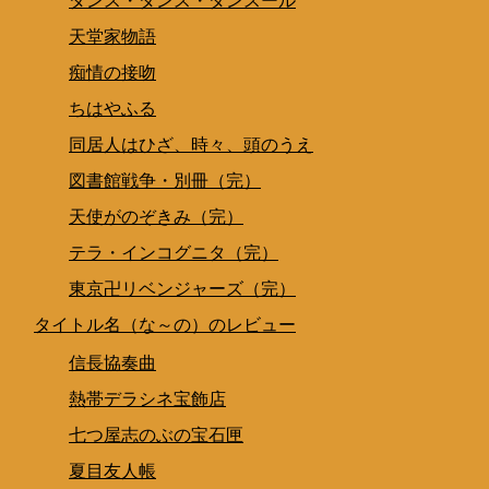
ダンス・ダンス・ダンスール
天堂家物語
痴情の接吻
ちはやふる
同居人はひざ、時々、頭のうえ
図書館戦争・別冊（完）
天使がのぞきみ（完）
テラ・インコグニタ（完）
東京卍リベンジャーズ（完）
タイトル名（な～の）のレビュー
信長協奏曲
熱帯デラシネ宝飾店
七つ屋志のぶの宝石匣
夏目友人帳