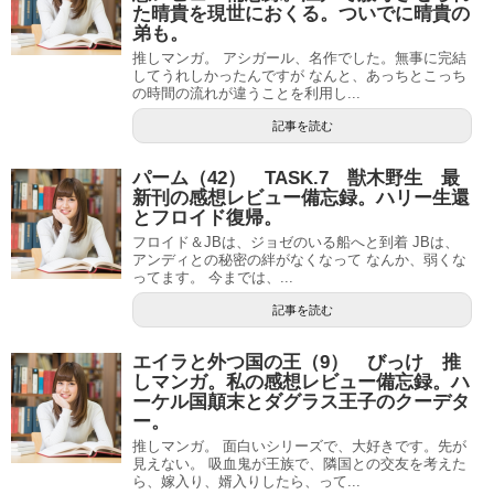
た晴貴を現世におくる。ついでに晴貴の
弟も。
推しマンガ。 アシガール、名作でした。無事に完結
してうれしかったんですが なんと、あっちとこっち
の時間の流れが違うことを利用し...
記事を読む
パーム（42） TASK.7 獣木野生 最
新刊の感想レビュー備忘録。ハリー生還
とフロイド復帰。
フロイド＆JBは、ジョゼのいる船へと到着 JBは、
アンディとの秘密の絆がなくなって なんか、弱くな
ってます。 今までは、...
記事を読む
エイラと外つ国の王（9） びっけ 推
しマンガ。私の感想レビュー備忘録。ハ
ーケル国顛末とダグラス王子のクーデタ
ー。
推しマンガ。 面白いシリーズで、大好きです。先が
見えない。 吸血鬼が王族で、隣国との交友を考えた
ら、嫁入り、婿入りしたら、って...