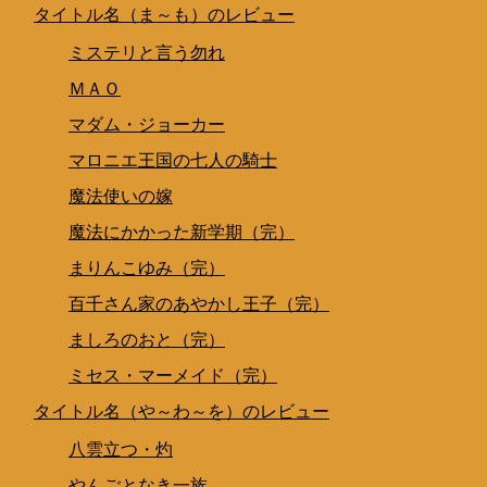
タイトル名（ま～も）のレビュー
ミステリと言う勿れ
ＭＡＯ
マダム・ジョーカー
マロニエ王国の七人の騎士
魔法使いの嫁
魔法にかかった新学期（完）
まりんこゆみ（完）
百千さん家のあやかし王子（完）
ましろのおと（完）
ミセス・マーメイド（完）
タイトル名（や～わ～を）のレビュー
八雲立つ・灼
やんごとなき一族