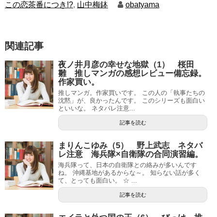
この恋茶番につき!?
,
山中梅鉢
obatyama
関連記事
夜ノ井月彦の幸せな地獄（1） 桜田
雛 推しマンガの感想レビュー備忘録。
作家買い。
推しマンガ。作家買いです。 この人の「執事たちの
沈黙」が、良かったんです。 このシリーズも面白い
といいな。 ネタバレ注意...
記事を読む
まりんこゆみ（5） 野上武志 ネタバ
レ注意 海兵隊×自衛隊の合同演習編。
海兵隊って、日本の自衛隊との絡みが多いんです
ね。 沖縄基地があるからな～。 知らない話が多く
て、とっても面白い。 ☆ ...
記事を読む