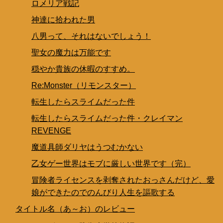
ロメリア戦記
神達に拾われた男
八男って、それはないでしょう！
聖女の魔力は万能です
穏やか貴族の休暇のすすめ。
Re:Monster（リモンスター）
転生したらスライムだった件
転生したらスライムだった件・クレイマン
REVENGE
魔道具師ダリヤはうつむかない
乙女ゲー世界はモブに厳しい世界です（完）
冒険者ライセンスを剥奪されたおっさんだけど、愛
娘ができたのでのんびり人生を謳歌する
タイトル名（あ～お）のレビュー