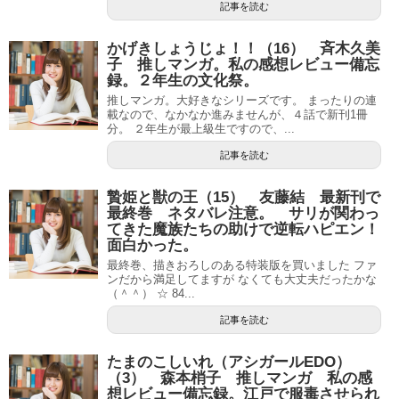
記事を読む
かげきしょうじょ！！（16） 斉木久美
子 推しマンガ。私の感想レビュー備忘
録。２年生の文化祭。
推しマンガ。大好きなシリーズです。 まったりの連
載なので、なかなか進みませんが、４話で新刊1冊
分。 ２年生が最上級生ですので、...
記事を読む
贄姫と獣の王（15） 友藤結 最新刊で
最終巻 ネタバレ注意。 サリが関わっ
てきた魔族たちの助けで逆転ハピエン！
面白かった。
最終巻、描きおろしのある特装版を買いました ファ
ンだから満足してますが なくても大丈夫だったかな
（＾＾） ☆ 84...
記事を読む
たまのこしいれ（アシガールEDO）
（3） 森本梢子 推しマンガ 私の感
想レビュー備忘録。江戸で服毒させられ