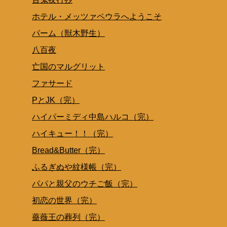
ホテル・メッツァペウラへようこそ
パーム（獣木野生）
八百夜
亡国のマルグリット
ファサード
PとJK（完）
ハイパーミディ中島ハルコ（完）
ハイキュー！！（完）
Bread&Butter（完）
ふるぎぬや紋様帳（完）
パパと親父のウチご飯（完）
初恋の世界（完）
薔薇王の葬列（完）