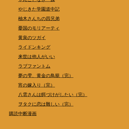
やじきた学園道中記
柚木さんちの四兄弟
憂国のモリアーティ
黄泉のツガイ
ライドンキング
来世は他人がいい
ラブファントム
夢の雫、黄金の鳥籠（完）
宵の嫁入り（完）
八雲さんは餌づけがしたい（完）
ヲタクに恋は難しい（完）
購読中断漫画