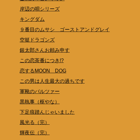
岸辺の唄シリーズ
キングダム
９番目のムサシ ゴーストアンドグレイ
空挺ドラゴンズ
銀太郎さんお頼み申す
この恋茶番につき!?
恋するMOON DOG
この男は人生最大の過ちです
軍靴のバルツァー
黒執事（枢やな）
下足痕踏んじゃいました
風光る（完）
輝夜伝（完）