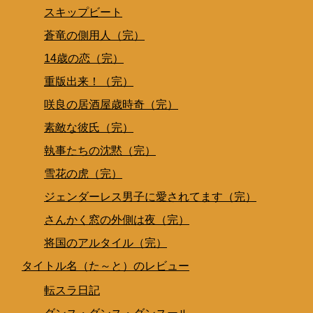
スキップビート
蒼竜の側用人（完）
14歳の恋（完）
重版出来！（完）
咲良の居酒屋歳時奇（完）
素敵な彼氏（完）
執事たちの沈黙（完）
雪花の虎（完）
ジェンダーレス男子に愛されてます（完）
さんかく窓の外側は夜（完）
将国のアルタイル（完）
タイトル名（た～と）のレビュー
転スラ日記