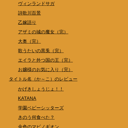
ヴィンランドサガ
詩歌川百景
乙嫁語り
アザミの城の魔女（完）
大奥（完）
歌うたいの黒兎（完）
エイラと外つ国の王（完）
お嬢様のお気に入り（完）
タイトル名（か～こ）のレビュー
かげきしょうじょ！！
KATANA
学園ベビーシッターズ
きのう何食べた？
金色のマビノギオン