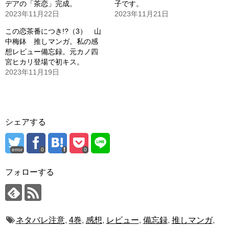
デアの「茶恋」完成。
子です。
2023年11月22日
2023年11月21日
この恋茶番につき!?（3） 山
中梅鉢 推しマンガ。私の感
想レビュー備忘録。元カノ四
宮ヒカリ登場で初キス。
2023年11月19日
シェアする
error
0
0
フォローする
ネタバレ注意
,
4巻
,
感想
,
レビュー
,
備忘録
,
推しマンガ
,