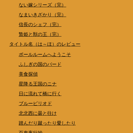
ない嫁シリーズ（完）
なまいきざかり（完）
信長のシェフ（完）
贄姫と獣の王（完）
タイトル名（は～ほ）のレビュー
ボールルームへようこそ
ふしぎの国のバード
美食探偵
星降る王国のニナ
日に流れて橋に行く
ブルーピリオド
北北西に曇と往け
踏んだり蹴ったり愛したり
百鬼夜行抄