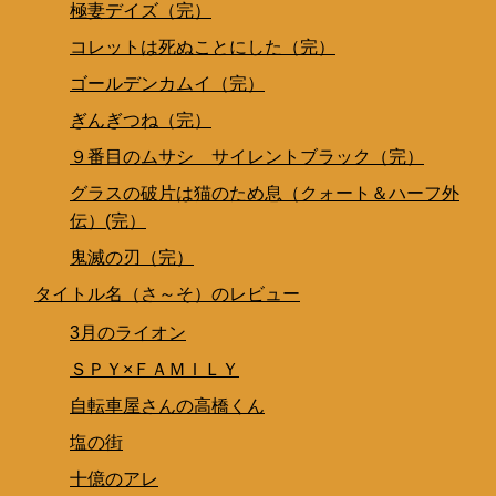
極妻デイズ（完）
コレットは死ぬことにした（完）
ゴールデンカムイ（完）
ぎんぎつね（完）
９番目のムサシ サイレントブラック（完）
グラスの破片は猫のため息（クォート＆ハーフ外
伝）(完）
鬼滅の刃（完）
タイトル名（さ～そ）のレビュー
3月のライオン
ＳＰＹ×ＦＡＭＩＬＹ
自転車屋さんの高橋くん
塩の街
十億のアレ