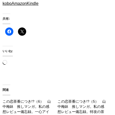
kobo
Amazon
Kindle
共有:
いいね:
読
み
込
み
関連
中…
この恋茶番につき!?（6） 山
この恋茶番につき!?（5） 山
中梅鉢 推しマンガ。私の感
中梅鉢 推しマンガ。私の感
想レビュー備忘録。一心アイ
想レビュー備忘録。特攻の茶