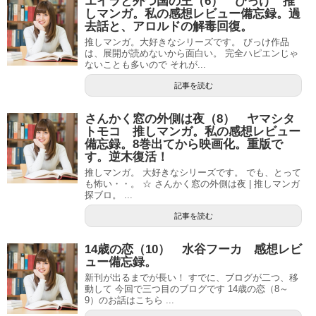
エイラと外つ国の王（6） びっけ 推
しマンガ。私の感想レビュー備忘録。過
去話と、アロルドの解毒回復。
推しマンガ。大好きなシリーズです。 びっけ作品
は、展開が読めないから面白い。 完全ハピエンじゃ
ないことも多いので それが...
記事を読む
さんかく窓の外側は夜（8） ヤマシタ
トモコ 推しマンガ。私の感想レビュー
備忘録。8巻出てから映画化。重版で
す。逆木復活！
推しマンガ。 大好きなシリーズです。 でも、とって
も怖い・・。 ☆ さんかく窓の外側は夜 | 推しマンガ
探ブロ。 ...
記事を読む
14歳の恋（10） 水谷フーカ 感想レビ
ュー備忘録。
新刊が出るまでが長い！ すでに、ブログが二つ、移
動して 今回で三つ目のブログです 14歳の恋（8～
9）のお話はこちら ...