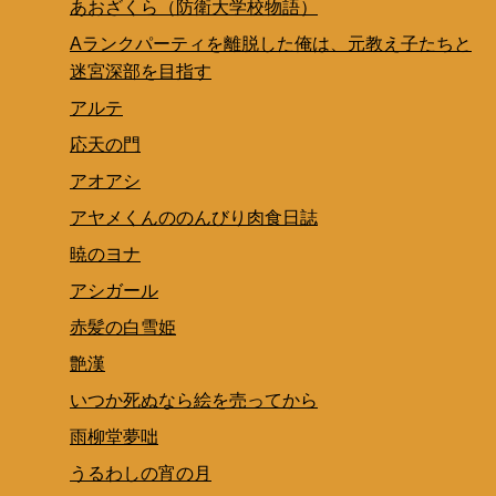
あおざくら（防衛大学校物語）
Aランクパーティを離脱した俺は、元教え子たちと
迷宮深部を目指す
アルテ
応天の門
アオアシ
アヤメくんののんびり肉食日誌
暁のヨナ
アシガール
赤髪の白雪姫
艶漢
いつか死ぬなら絵を売ってから
雨柳堂夢咄
うるわしの宵の月