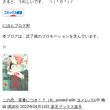
さると、うれしいです。 \（＾０＾）/
にほんブログ村
本ブログは、読了後のプロモーションを含んでいます。
☆
この恋、茶番につき！？（4）
posted with
ヨメレバ
山中 梅
鉢 講談社 2022年04月13日
楽天ブックス
楽天