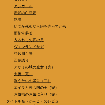
アシガール
赤髪の白雪姫
艶漢
いつか死ぬなら絵を売ってから
雨柳堂夢咄
うるわしの宵の月
ヴィンランドサガ
詩歌川百景
乙嫁語り
アザミの城の魔女（完）
大奥（完）
歌うたいの黒兎（完）
エイラと外つ国の王（完）
お嬢様のお気に入り（完）
タイトル名（か～こ）のレビュー