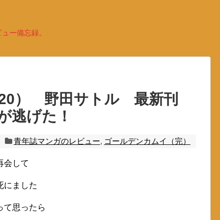
ビュー備忘録。
20） 野田サトル 最新刊
が逃げた！
青年誌マンガのレビュー
,
ゴールデンカムイ（完）
再会して
死にました
って思ったら