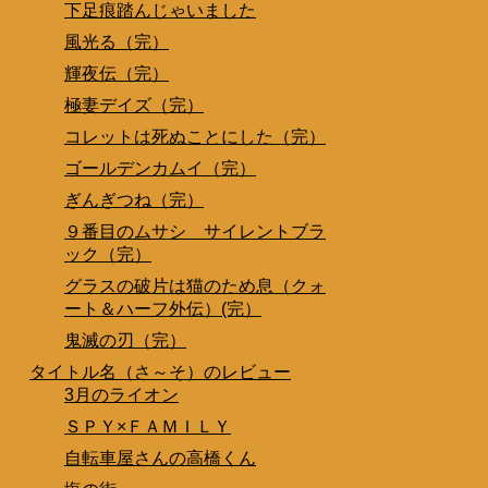
下足痕踏んじゃいました
風光る（完）
輝夜伝（完）
極妻デイズ（完）
コレットは死ぬことにした（完）
ゴールデンカムイ（完）
ぎんぎつね（完）
９番目のムサシ サイレントブラ
ック（完）
グラスの破片は猫のため息（クォ
ート＆ハーフ外伝）(完）
鬼滅の刃（完）
タイトル名（さ～そ）のレビュー
3月のライオン
ＳＰＹ×ＦＡＭＩＬＹ
自転車屋さんの高橋くん