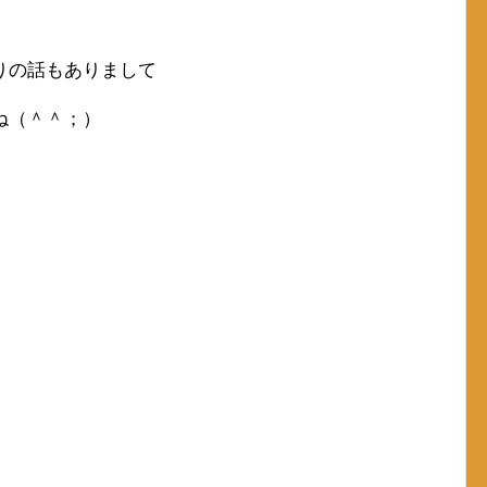
りの話もありまして
ね（＾＾；）