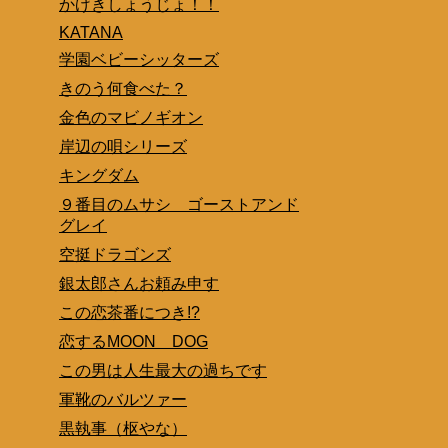
かげきしょうじょ！！
KATANA
学園ベビーシッターズ
きのう何食べた？
金色のマビノギオン
岸辺の唄シリーズ
キングダム
９番目のムサシ ゴーストアンド
グレイ
空挺ドラゴンズ
銀太郎さんお頼み申す
この恋茶番につき!?
恋するMOON DOG
この男は人生最大の過ちです
軍靴のバルツァー
黒執事（枢やな）