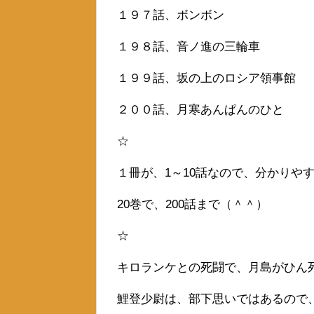
１９７話、ボンボン
１９８話、音ノ進の三輪車
１９９話、坂の上のロシア領事館
２００話、月寒あんぱんのひと
☆
１冊が、1～10話なので、分かりや
20巻で、200話まで（＾＾）
☆
キロランケとの死闘で、月島がひん
鯉登少尉は、部下思いではあるので