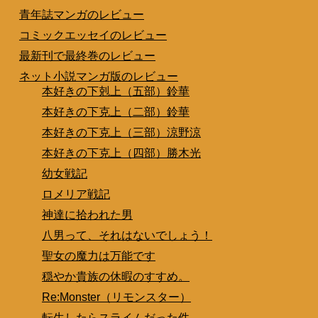
青年誌マンガのレビュー
コミックエッセイのレビュー
最新刊で最終巻のレビュー
ネット小説マンガ版のレビュー
本好きの下剋上（五部）鈴華
本好きの下克上（二部）鈴華
本好きの下克上（三部）涼野涼
本好きの下克上（四部）勝木光
幼女戦記
ロメリア戦記
神達に拾われた男
八男って、それはないでしょう！
聖女の魔力は万能です
穏やか貴族の休暇のすすめ。
Re:Monster（リモンスター）
転生したらスライムだった件