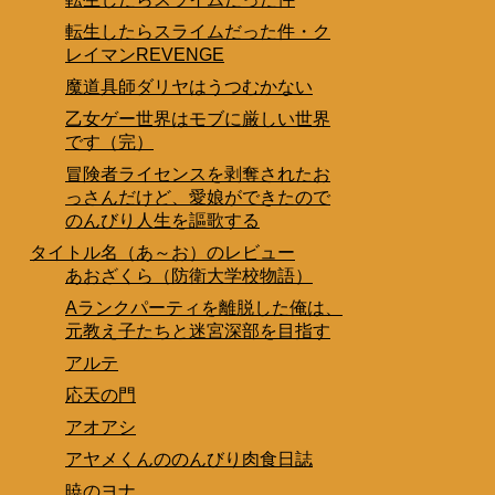
転生したらスライムだった件・ク
レイマンREVENGE
魔道具師ダリヤはうつむかない
乙女ゲー世界はモブに厳しい世界
です（完）
冒険者ライセンスを剥奪されたお
っさんだけど、愛娘ができたので
のんびり人生を謳歌する
タイトル名（あ～お）のレビュー
あおざくら（防衛大学校物語）
Aランクパーティを離脱した俺は、
元教え子たちと迷宮深部を目指す
アルテ
応天の門
アオアシ
アヤメくんののんびり肉食日誌
暁のヨナ