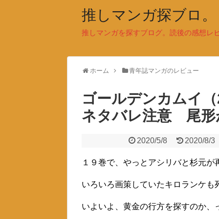
推しマンガ探ブロ。
推しマンガを探すブログ。読後の感想レ
ホーム
青年誌マンガのレビュー
ゴールデンカムイ（
ネタバレ注意 尾形
2020/5/8
2020/8/3
１９巻で、やっとアシリバと杉元が
いろいろ画策していたキロランケも
いよいよ、黄金の行方を探すのか、