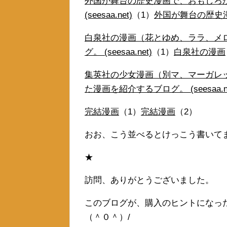
外国が舞台の歴史漫画で、おもしろ
(seesaa.net)
（1）
外国が舞台の歴史
白泉社の漫画（花とゆめ、ララ、メ
グ。 (seesaa.net)
（1）
白泉社の漫画
集英社の少女漫画（別マ、マーガレ
た漫画を紹介するブログ。 (seesaa.ne
完結漫画
（1）
完結漫画
（2）
おお、こう並べるとけっこう書いて
★
訪問、ありがとうございました。
このブログが、購入のヒントになっ
（＾０＾）/