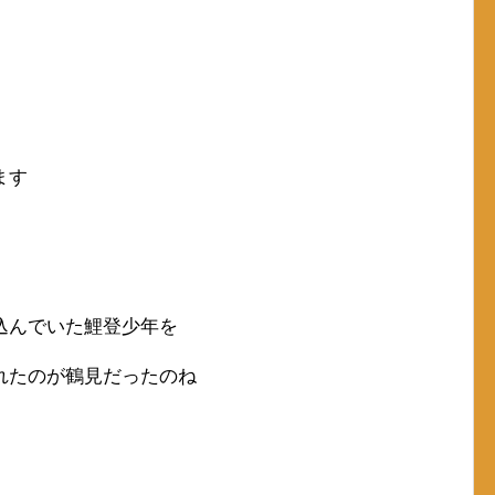
ます
込んでいた鯉登少年を
れたのが鶴見だったのね