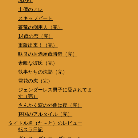
塩の街
十億のアレ
スキップビート
蒼竜の側用人（完）
14歳の恋（完）
重版出来！（完）
咲良の居酒屋歳時奇（完）
素敵な彼氏（完）
執事たちの沈黙（完）
雪花の虎（完）
ジェンダーレス男子に愛されてま
す（完）
さんかく窓の外側は夜（完）
将国のアルタイル（完）
タイトル名（た～と）のレビュー
転スラ日記