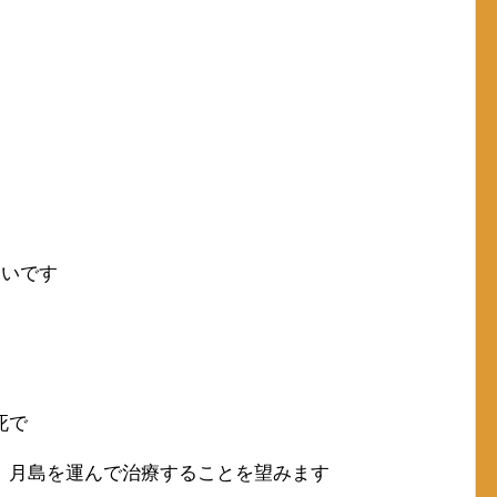
すいです
死で
、月島を運んで治療することを望みます