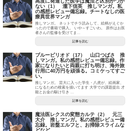
高度に発達した医学は魔法と区別がつか
ない（1） 瀧下信英 推しマンガ。私
の感想レビュー備忘録。チートなしの医
療異世界マンガ
推しマンガ。 ネットでチラ読みして、絵柄がえぐか
ったので書籍で購入。 いや～すごいわ。 原作はお医
者さんの監修を受けてま...
記事を読む
ブルーピリオド（17） 山口つばさ 推
しマンガ。私の感想レビュー備忘録。作
家になりたいと両親に打ち明け、海外旅
行用に40万円を頑張る。コミケってすご
い。
推しマンガ。 芸大に入った学生・八虎が、絵画家、
になるための模索を描いてます 大学での課題提出 才
能とお金の駆け引き ...
記事を読む
魔法医レクスの変態カルテ（2） 元三
大介 推しマンガ。私の感想レビュー備
忘録。岩盤エルフと、お掃除スライムな
どなど。