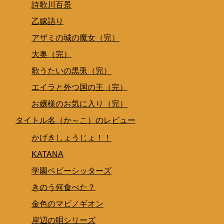
詩歌川百景
乙嫁語り
アザミの城の魔女（完）
大奥（完）
歌うたいの黒兎（完）
エイラと外つ国の王（完）
お嬢様のお気に入り（完）
タイトル名（か～こ）のレビュー
かげきしょうじょ！！
KATANA
学園ベビーシッターズ
きのう何食べた？
金色のマビノギオン
岸辺の唄シリーズ