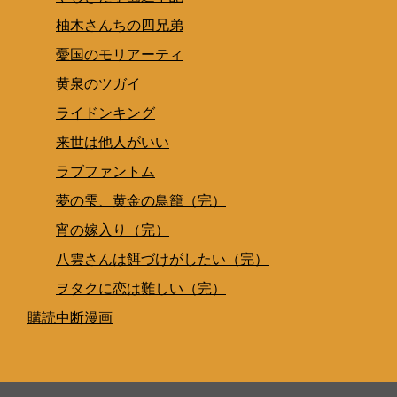
柚木さんちの四兄弟
憂国のモリアーティ
黄泉のツガイ
ライドンキング
来世は他人がいい
ラブファントム
夢の雫、黄金の鳥籠（完）
宵の嫁入り（完）
八雲さんは餌づけがしたい（完）
ヲタクに恋は難しい（完）
購読中断漫画