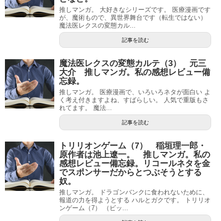
推しマンガ。 大好きなシリーズです。 医療漫画です
が、魔術もので、異世界舞台です（転生ではない）
魔法医レクスの変態カル...
記事を読む
魔法医レクスの変態カルテ（3） 元三
大介 推しマンガ。私の感想レビュー備
忘録。
推しマンガ。 医療漫画で、いろいろネタが面白い よ
く考え付きますよね、すばらしい。 人気で重版もさ
れてます。 魔法...
記事を読む
トリリオンゲーム（7） 稲垣理一郎・
原作者は池上遼一。 推しマンガ。私の
感想レビュー備忘録。リコールネタを金
でスポンサーだからとつぶそうとする
奴。
推しマンガ。 ドラゴンバンクに食われないために、
報道の力を得ようとする ハルとガクです。 トリリオ
ンゲーム（7） （ビッ...