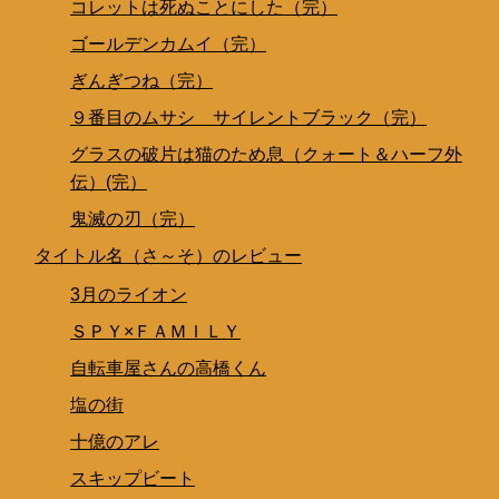
コレットは死ぬことにした（完）
ゴールデンカムイ（完）
ぎんぎつね（完）
９番目のムサシ サイレントブラック（完）
グラスの破片は猫のため息（クォート＆ハーフ外
伝）(完）
鬼滅の刃（完）
タイトル名（さ～そ）のレビュー
3月のライオン
ＳＰＹ×ＦＡＭＩＬＹ
自転車屋さんの高橋くん
塩の街
十億のアレ
スキップビート