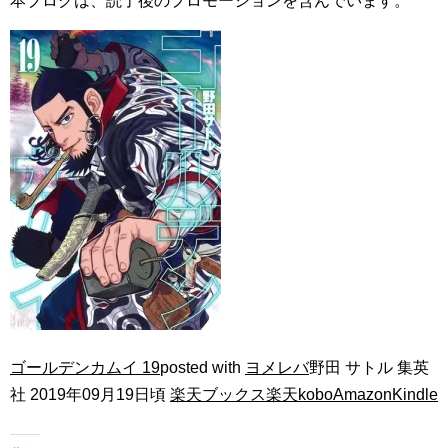
本ブログは、読了後のプロモーションを含んでいます。
ゴールデンカムイ 19
posted with
ヨメレバ
野田 サトル 集英
社 2019年09月19日頃
楽天ブックス
楽天kobo
Amazon
Kindle