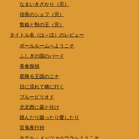
なまいきざかり（完）
信長のシェフ（完）
贄姫と獣の王（完）
タイトル名（は～ほ）のレビュー
ボールルームへようこそ
ふしぎの国のバード
美食探偵
星降る王国のニナ
日に流れて橋に行く
ブルーピリオド
北北西に曇と往け
踏んだり蹴ったり愛したり
百鬼夜行抄
ホテル・メッツァペウラへようこそ