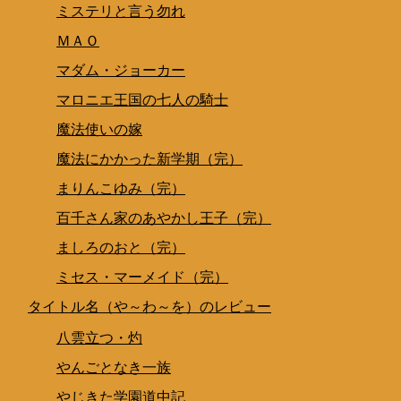
ミステリと言う勿れ
ＭＡＯ
マダム・ジョーカー
マロニエ王国の七人の騎士
魔法使いの嫁
魔法にかかった新学期（完）
まりんこゆみ（完）
百千さん家のあやかし王子（完）
ましろのおと（完）
ミセス・マーメイド（完）
タイトル名（や～わ～を）のレビュー
八雲立つ・灼
やんごとなき一族
やじきた学園道中記