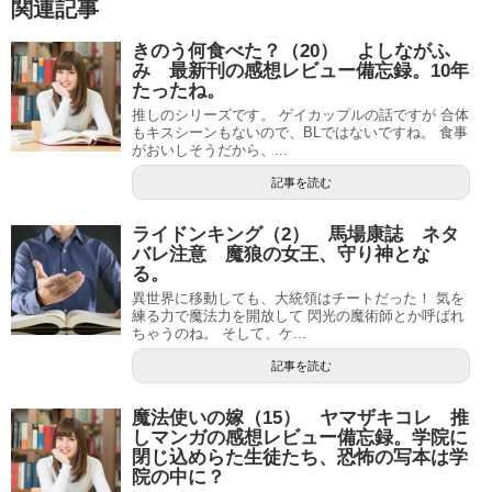
関連記事
きのう何食べた？（20） よしながふ
み 最新刊の感想レビュー備忘録。10年
たったね。
推しのシリーズです。 ゲイカップルの話ですが 合体
もキスシーンもないので、BLではないですね。 食事
がおいしそうだから、...
記事を読む
ライドンキング（2） 馬場康誌 ネタ
バレ注意 魔狼の女王、守り神とな
る。
異世界に移動しても、大統領はチートだった！ 気を
練る力で魔法力を開放して 閃光の魔術師とか呼ばれ
ちゃうのね。 そして、ケ...
記事を読む
魔法使いの嫁（15） ヤマザキコレ 推
しマンガの感想レビュー備忘録。学院に
閉じ込めらた生徒たち、恐怖の写本は学
院の中に？