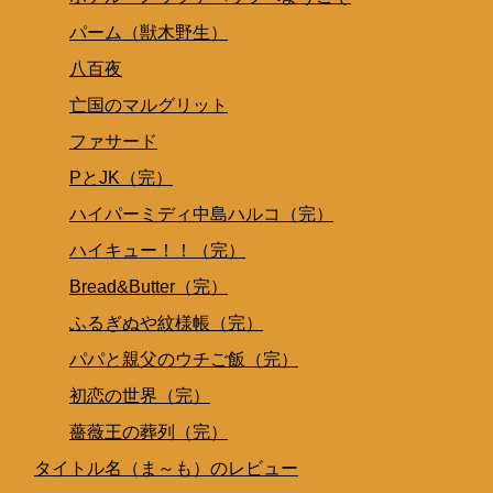
パーム（獣木野生）
八百夜
亡国のマルグリット
ファサード
PとJK（完）
ハイパーミディ中島ハルコ（完）
ハイキュー！！（完）
Bread&Butter（完）
ふるぎぬや紋様帳（完）
パパと親父のウチご飯（完）
初恋の世界（完）
薔薇王の葬列（完）
タイトル名（ま～も）のレビュー