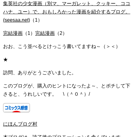
集英社の少女漫画（別マ、マーガレット、クッキー、ココ
ハナ、ユー）で、おもしろかった漫画を紹介するブログ。
(seesaa.net)
（1）
完結漫画
（1）
完結漫画
（2）
おお、こう並べるとけっこう書いてますね～（＞＜）
★
訪問、ありがとうございました。
このブログが、購入のヒントになったよ～、とポチして下
さると、うれしいです。 \（＾０＾）/
にほんブログ村