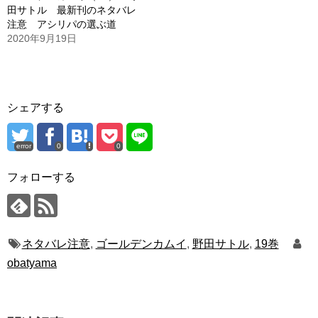
田サトル 最新刊のネタバレ
注意 アシリパの選ぶ道
2020年9月19日
シェアする
error
0
0
フォローする
ネタバレ注意
,
ゴールデンカムイ
,
野田サトル
,
19巻
obatyama