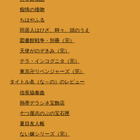
痴情の接吻
ちはやふる
同居人はひざ、時々、頭のうえ
図書館戦争・別冊（完）
天使がのぞきみ（完）
テラ・インコグニタ（完）
東京卍リベンジャーズ（完）
タイトル名（な～の）のレビュー
信長協奏曲
熱帯デラシネ宝飾店
七つ屋志のぶの宝石匣
夏目友人帳
ない嫁シリーズ（完）