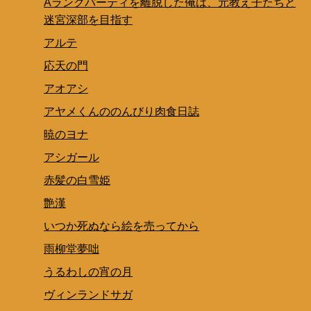
Aランクパーティを離脱した俺は、元教え子たちと
迷宮深部を目指す
アルテ
応天の門
アオアシ
アヤメくんののんびり肉食日誌
暁のヨナ
アシガール
赤髪の白雪姫
艶漢
いつか死ぬなら絵を売ってから
雨柳堂夢咄
うるわしの宵の月
ヴィンランドサガ