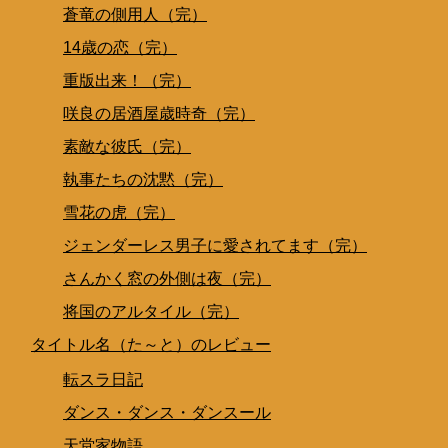
蒼竜の側用人（完）
14歳の恋（完）
重版出来！（完）
咲良の居酒屋歳時奇（完）
素敵な彼氏（完）
執事たちの沈黙（完）
雪花の虎（完）
ジェンダーレス男子に愛されてます（完）
さんかく窓の外側は夜（完）
将国のアルタイル（完）
タイトル名（た～と）のレビュー
転スラ日記
ダンス・ダンス・ダンスール
天堂家物語