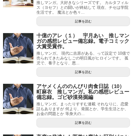
推しマンガ。大好きなシリーズです。 カルタフィル
ス（ヨセフ）との闘いが終結して 現在、チセは学院
生活です。 魔法とか色々...
記事を読む
十億のアレ（１） 宇月あい 推しマン
ガの感想レビュー備忘録。電子コミック
大賞受賞作。
推しマンガ。 現代に吉原がある、って設定で 10億で
売られてきたみなしごの明日風がヒロインです。 孤
児で、養子となり、恩...
記事を読む
アヤメくんののんびり肉食日誌（10）
町麻衣 推しマンガ。私の感想レビュー
備忘録。ゴビ砂漠発掘編
推しマンガ。まったりすすむ連載 それなりに、恋愛
話もありますが 何より、発掘とか、学生生活とか、
お金の問題とか 等身大の...
記事を読む