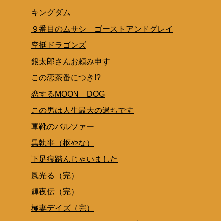
キングダム
９番目のムサシ ゴーストアンドグレイ
空挺ドラゴンズ
銀太郎さんお頼み申す
この恋茶番につき!?
恋するMOON DOG
この男は人生最大の過ちです
軍靴のバルツァー
黒執事（枢やな）
下足痕踏んじゃいました
風光る（完）
輝夜伝（完）
極妻デイズ（完）