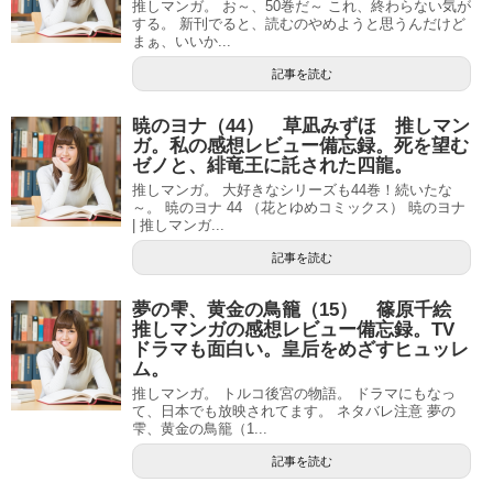
推しマンガ。 お～、50巻だ～ これ、終わらない気が
する。 新刊でると、読むのやめようと思うんだけど
まぁ、いいか...
記事を読む
暁のヨナ（44） 草凪みずほ 推しマン
ガ。私の感想レビュー備忘録。死を望む
ゼノと、緋竜王に託された四龍。
推しマンガ。 大好きなシリーズも44巻！続いたな
～。 暁のヨナ 44 （花とゆめコミックス） 暁のヨナ
| 推しマンガ...
記事を読む
夢の雫、黄金の鳥籠（15） 篠原千絵
推しマンガの感想レビュー備忘録。TV
ドラマも面白い。皇后をめざすヒュッレ
ム。
推しマンガ。 トルコ後宮の物語。 ドラマにもなっ
て、日本でも放映されてます。 ネタバレ注意 夢の
雫、黄金の鳥籠（1...
記事を読む