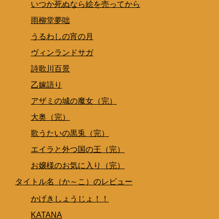
いつか死ぬなら絵を売ってから
雨柳堂夢咄
うるわしの宵の月
ヴィンランドサガ
詩歌川百景
乙嫁語り
アザミの城の魔女（完）
大奥（完）
歌うたいの黒兎（完）
エイラと外つ国の王（完）
お嬢様のお気に入り（完）
タイトル名（か～こ）のレビュー
かげきしょうじょ！！
KATANA