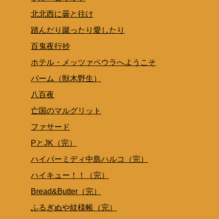
北北西に曇と往け
踏んだり蹴ったり愛したり
百鬼夜行抄
ホテル・メッツァペウラへようこそ
パーム（獣木野生）
八百夜
亡国のマルグリット
ファサード
PとJK（完）
ハイパーミディ中島ハルコ（完）
ハイキュー！！（完）
Bread&Butter（完）
ふるぎぬや紋様帳（完）