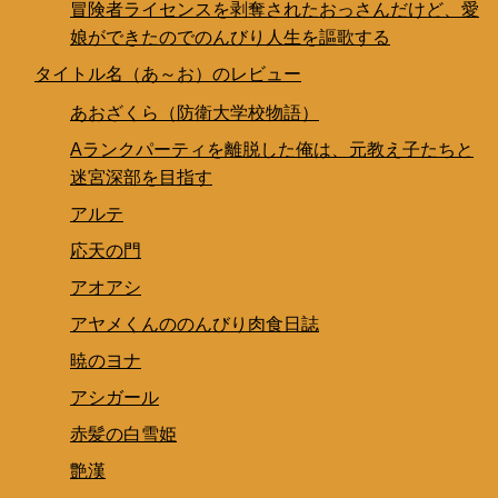
冒険者ライセンスを剥奪されたおっさんだけど、愛
娘ができたのでのんびり人生を謳歌する
タイトル名（あ～お）のレビュー
あおざくら（防衛大学校物語）
Aランクパーティを離脱した俺は、元教え子たちと
迷宮深部を目指す
アルテ
応天の門
アオアシ
アヤメくんののんびり肉食日誌
暁のヨナ
アシガール
赤髪の白雪姫
艶漢