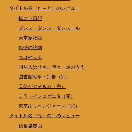
タイトル名（た～と）のレビュー
転スラ日記
ダンス・ダンス・ダンスール
天堂家物語
痴情の接吻
ちはやふる
同居人はひざ、時々、頭のうえ
図書館戦争・別冊（完）
天使がのぞきみ（完）
テラ・インコグニタ（完）
東京卍リベンジャーズ（完）
タイトル名（な～の）のレビュー
信長協奏曲