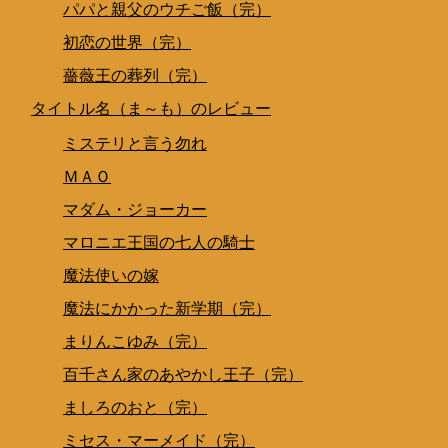
パパと親父のウチご飯（完）
初恋の世界（完）
薔薇王の葬列（完）
タイトル名（ま～も）のレビュー
ミステリと言う勿れ
ＭＡＯ
マダム・ジョーカー
マロニエ王国の七人の騎士
魔法使いの嫁
魔法にかかった新学期（完）
まりんこゆみ（完）
百千さん家のあやかし王子（完）
ましろのおと（完）
ミセス・マーメイド（完）