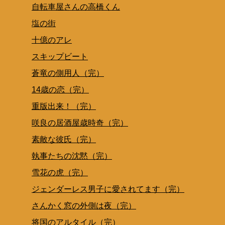
自転車屋さんの高橋くん
塩の街
十億のアレ
スキップビート
蒼竜の側用人（完）
14歳の恋（完）
重版出来！（完）
咲良の居酒屋歳時奇（完）
素敵な彼氏（完）
執事たちの沈黙（完）
雪花の虎（完）
ジェンダーレス男子に愛されてます（完）
さんかく窓の外側は夜（完）
将国のアルタイル（完）