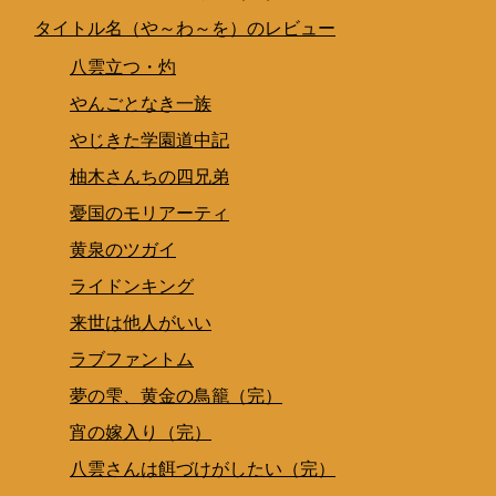
タイトル名（や～わ～を）のレビュー
八雲立つ・灼
やんごとなき一族
やじきた学園道中記
柚木さんちの四兄弟
憂国のモリアーティ
黄泉のツガイ
ライドンキング
来世は他人がいい
ラブファントム
夢の雫、黄金の鳥籠（完）
宵の嫁入り（完）
八雲さんは餌づけがしたい（完）