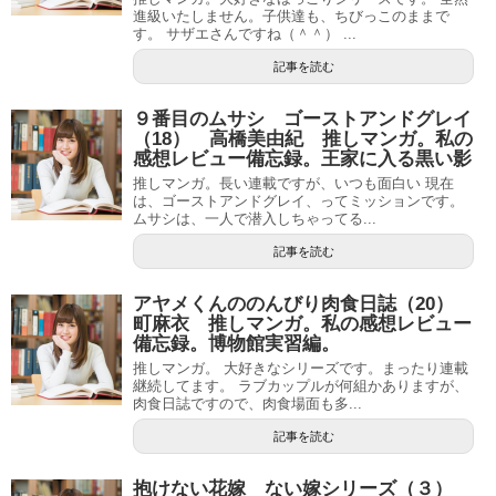
進級いたしません。子供達も、ちびっこのままで
す。 サザエさんですね（＾＾） ...
記事を読む
９番目のムサシ ゴーストアンドグレイ
（18） 高橋美由紀 推しマンガ。私の
感想レビュー備忘録。王家に入る黒い影
推しマンガ。長い連載ですが、いつも面白い 現在
は、ゴーストアンドグレイ、ってミッションです。
ムサシは、一人で潜入しちゃってる...
記事を読む
アヤメくんののんびり肉食日誌（20）
町麻衣 推しマンガ。私の感想レビュー
備忘録。博物館実習編。
推しマンガ。 大好きなシリーズです。まったり連載
継続してます。 ラブカップルが何組かありますが、
肉食日誌ですので、肉食場面も多...
記事を読む
抱けない花嫁 ない嫁シリーズ（３）