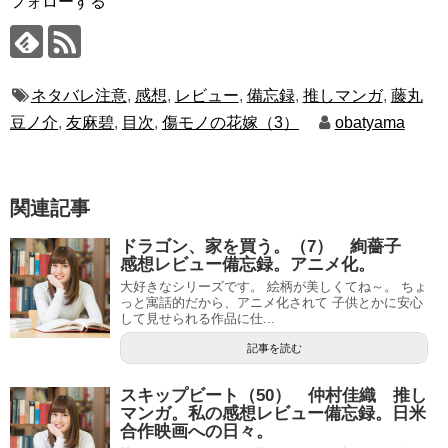
フォローする
ネタバレ注意
,
感想
,
レビュー
,
備忘録
,
推しマンガ
,
藤丸
豆ノ介
,
友麻碧
,
目次
,
傷モノの花嫁（3）
obatyama
関連記事
ドラゴン、家を買う。（7） 絢薔子
感想レビュー備忘録。アニメ化。
大好きなシリーズです。 絵柄が美しくてね～。 ちょ
っと寓話的だから、アニメ化されて 子供とかに安心
して見せられる作品に仕...
記事を読む
スキップビート（50） 仲村佳織 推し
マンガ。私の感想レビュー備忘録。日米
合作映画への日々。