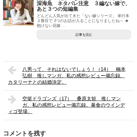
深海魚 ネタバレ注意 ３編ない嫁で、
あと３つの短編集
どんどん人気が出てきた「ない嫁シリーズ」 単行本
３冊目で 3つのお話が入ることになりましたね～ ★
抱けない花嫁 ...
記事を読む
八男って、それはないでしょう！（14） 楠本
弘樹 推しマンガ。私の感想レビュー備忘録。
カタリーナとの結婚決定。
空挺ドラゴンズ（17） 桑原太矩 推しマン
ガ。私の感想レビュー備忘録。暴食のウインデ
ィゴ登場。
コメントを残す