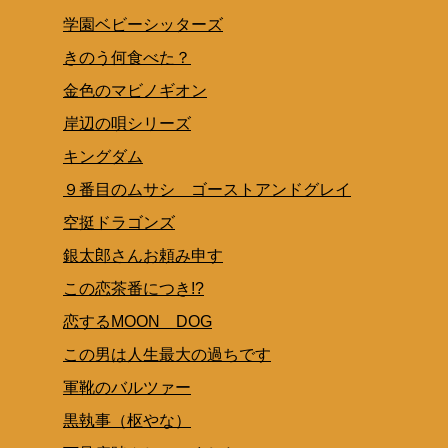
学園ベビーシッターズ
きのう何食べた？
金色のマビノギオン
岸辺の唄シリーズ
キングダム
９番目のムサシ ゴーストアンドグレイ
空挺ドラゴンズ
銀太郎さんお頼み申す
この恋茶番につき!?
恋するMOON DOG
この男は人生最大の過ちです
軍靴のバルツァー
黒執事（枢やな）