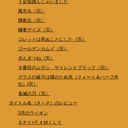
下足痕踏んじゃいました
風光る（完）
輝夜伝（完）
極妻デイズ（完）
コレットは死ぬことにした（完）
ゴールデンカムイ（完）
ぎんぎつね（完）
９番目のムサシ サイレントブラック（完）
グラスの破片は猫のため息（クォート＆ハーフ外
伝）(完）
鬼滅の刃（完）
タイトル名（さ～そ）のレビュー
3月のライオン
ＳＰＹ×ＦＡＭＩＬＹ