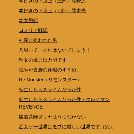
本好きの下克上（三部）涼野涼
本好きの下克上（四部）勝木光
幼女戦記
ロメリア戦記
神達に拾われた男
八男って、それはないでしょう！
聖女の魔力は万能です
穏やか貴族の休暇のすすめ。
Re:Monster（リモンスター）
転生したらスライムだった件
転生したらスライムだった件・クレイマン
REVENGE
魔道具師ダリヤはうつむかない
乙女ゲー世界はモブに厳しい世界です（完）