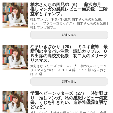
柚木さんちの四兄弟（6） 藤沢志月
推しマンガの感想レビュー備忘録。二階
堂家とキャンプ。
推しマンガ。 ネタバレ注意 柚木さんちの四兄弟。
（6） （フラワーコミックス） 柚木さんちの四兄弟 |
推しマンガ探ブ...
記事を読む
なまいきざかり（20） ミユキ蜜蜂 最
新刊のネタバレ注意 諏訪カップル、Ｏ
Ｂ出席の高校文化祭、初二人のメリーク
リスマス。
大好きなシリーズです この二人、初めてのメリーク
リスマスなのね！ ☆ １１４話～１１９話+巻末おま
け ☆ 週...
記事を読む
学園ベビーシッターズ（27） 時計野は
り 推しマンガ。私の感想レビュー備忘
録。くじを引きたい、進路希望調査票な
どなど。
推しマンガ。大好きなほっこりシリーズです。 全然