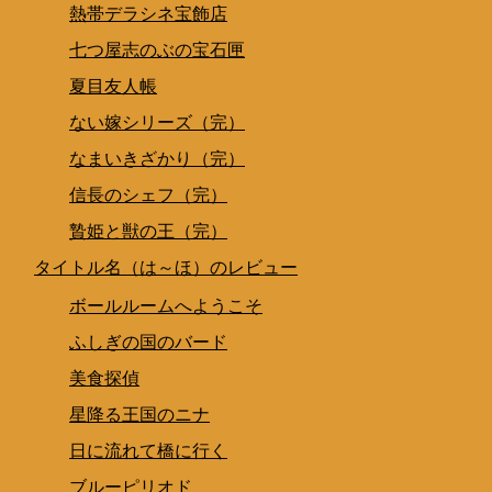
熱帯デラシネ宝飾店
七つ屋志のぶの宝石匣
夏目友人帳
ない嫁シリーズ（完）
なまいきざかり（完）
信長のシェフ（完）
贄姫と獣の王（完）
タイトル名（は～ほ）のレビュー
ボールルームへようこそ
ふしぎの国のバード
美食探偵
星降る王国のニナ
日に流れて橋に行く
ブルーピリオド