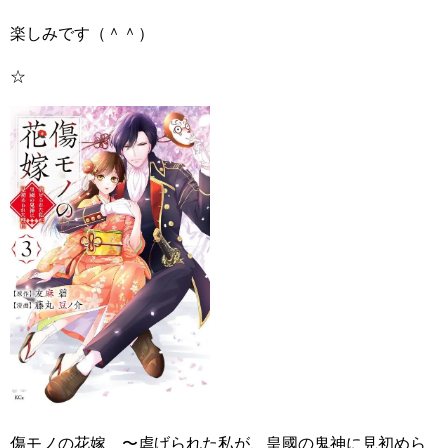
楽しみです（＾＾）
☆
傷モノの花嫁 〜虐げられた私が、皇國の鬼神に見初めら