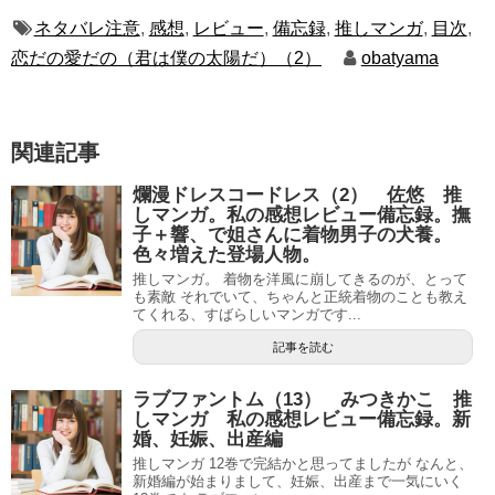
ネタバレ注意
,
感想
,
レビュー
,
備忘録
,
推しマンガ
,
目次
,
恋だの愛だの（君は僕の太陽だ）（2）
obatyama
関連記事
爛漫ドレスコードレス（2） 佐悠 推
しマンガ。私の感想レビュー備忘録。撫
子＋響、で姐さんに着物男子の犬養。
色々増えた登場人物。
推しマンガ。 着物を洋風に崩してきるのが、とって
も素敵 それでいて、ちゃんと正統着物のことも教え
てくれる、すばらしいマンガです...
記事を読む
ラブファントム（13） みつきかこ 推
しマンガ 私の感想レビュー備忘録。新
婚、妊娠、出産編
推しマンガ 12巻で完結かと思ってましたが なんと、
新婚編が始まりまして、妊娠、出産まで一気にいく