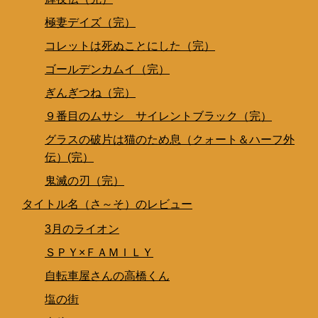
極妻デイズ（完）
コレットは死ぬことにした（完）
ゴールデンカムイ（完）
ぎんぎつね（完）
９番目のムサシ サイレントブラック（完）
グラスの破片は猫のため息（クォート＆ハーフ外
伝）(完）
鬼滅の刃（完）
タイトル名（さ～そ）のレビュー
3月のライオン
ＳＰＹ×ＦＡＭＩＬＹ
自転車屋さんの高橋くん
塩の街