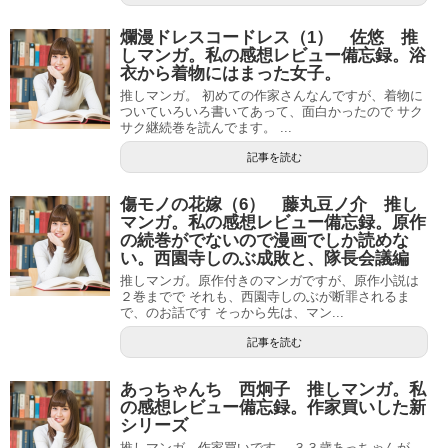
爛漫ドレスコードレス（1） 佐悠 推
しマンガ。私の感想レビュー備忘録。浴
衣から着物にはまった女子。
推しマンガ。 初めての作家さんなんですが、着物に
ついていろいろ書いてあって、面白かったので サク
サク継続巻を読んでます。 ...
記事を読む
傷モノの花嫁（6） 藤丸豆ノ介 推し
マンガ。私の感想レビュー備忘録。原作
の続巻がでないので漫画でしか読めな
い。西園寺しのぶ成敗と、隊長会議編
推しマンガ。原作付きのマンガですが、原作小説は
２巻までで それも、西園寺しのぶが断罪されるま
で、のお話です そっから先は、マン...
記事を読む
あっちゃんち 西炯子 推しマンガ。私
の感想レビュー備忘録。作家買いした新
シリーズ
推しマンガ。作家買いです。 ３３歳あっちゃんが、