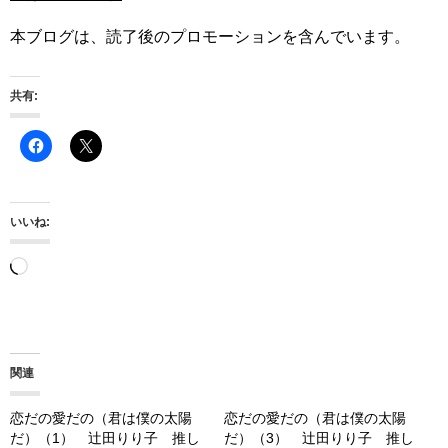
本ブログは、読了後のプロモーションを含んでいます。
共有:
いいね:
読
み
込
み
関連
中…
恋だの愛だの（君は僕の太陽
恋だの愛だの（君は僕の太陽
だ）（1） 辻田りり子 推し
だ）（3） 辻田りり子 推し