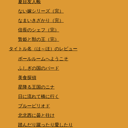
夏目友人帳
ない嫁シリーズ（完）
なまいきざかり（完）
信長のシェフ（完）
贄姫と獣の王（完）
タイトル名（は～ほ）のレビュー
ボールルームへようこそ
ふしぎの国のバード
美食探偵
星降る王国のニナ
日に流れて橋に行く
ブルーピリオド
北北西に曇と往け
踏んだり蹴ったり愛したり