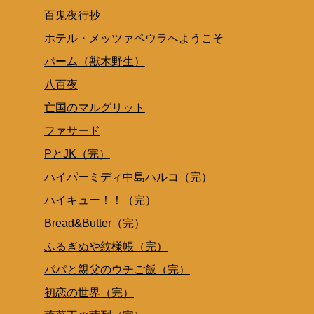
百鬼夜行抄
ホテル・メッツァペウラへようこそ
パーム（獣木野生）
八百夜
亡国のマルグリット
ファサード
PとJK（完）
ハイパーミディ中島ハルコ（完）
ハイキュー！！（完）
Bread&Butter（完）
ふるぎぬや紋様帳（完）
パパと親父のウチご飯（完）
初恋の世界（完）