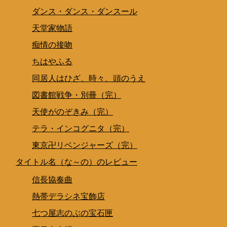
ダンス・ダンス・ダンスール
天堂家物語
痴情の接吻
ちはやふる
同居人はひざ、時々、頭のうえ
図書館戦争・別冊（完）
天使がのぞきみ（完）
テラ・インコグニタ（完）
東京卍リベンジャーズ（完）
タイトル名（な～の）のレビュー
信長協奏曲
熱帯デラシネ宝飾店
七つ屋志のぶの宝石匣