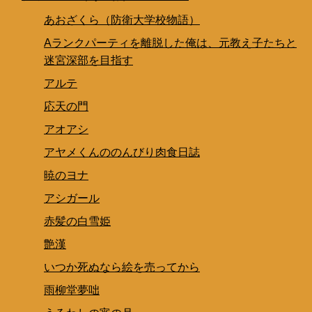
あおざくら（防衛大学校物語）
Aランクパーティを離脱した俺は、元教え子たちと
迷宮深部を目指す
アルテ
応天の門
アオアシ
アヤメくんののんびり肉食日誌
暁のヨナ
アシガール
赤髪の白雪姫
艶漢
いつか死ぬなら絵を売ってから
雨柳堂夢咄