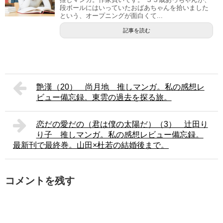
段ボールにはいっていたおばあちゃんを拾いました
という、オープニングが面白くて...
記事を読む
艶漢（20） 尚月地 推しマンガ。私の感想レ
ビュー備忘録。東雲の過去を探る旅。
恋だの愛だの（君は僕の太陽だ）（3） 辻田り
り子 推しマンガ。私の感想レビュー備忘録。
最新刊で最終巻。山田×杜若の結婚後まで。
コメントを残す