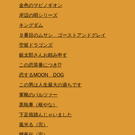
金色のマビノギオン
岸辺の唄シリーズ
キングダム
９番目のムサシ ゴーストアンドグレイ
空挺ドラゴンズ
銀太郎さんお頼み申す
この恋茶番につき!?
恋するMOON DOG
この男は人生最大の過ちです
軍靴のバルツァー
黒執事（枢やな）
下足痕踏んじゃいました
風光る（完）
輝夜伝（完）