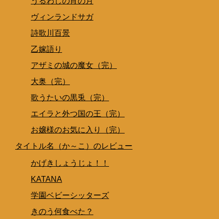
うるわしの宵の月
ヴィンランドサガ
詩歌川百景
乙嫁語り
アザミの城の魔女（完）
大奥（完）
歌うたいの黒兎（完）
エイラと外つ国の王（完）
お嬢様のお気に入り（完）
タイトル名（か～こ）のレビュー
かげきしょうじょ！！
KATANA
学園ベビーシッターズ
きのう何食べた？