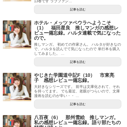
13巻です ラブファン...
記事を読む
ホテル・メッツァペウラへようこそ
（1） 福田星良 推しマンガの感想レ
ビュー備忘録。ハルタ連載で気になった
ので。
推しマンガ。 初めての作家さん。 ハルタが好きなの
で、ハルタを読んでて気になったので 単行本を購入
してみました。 ...
記事を読む
やじきた学園道中記F（10） 市東亮
子 感想レビュー備忘録。
大好きなシリーズです。 前半は文庫化されて、それ
を持ってます。 でも最近、老眼がつらいので、文庫
漫画を読むのが辛い・・ ...
記事を読む
八百夜（6） 那州雪絵 推しマンガ。
私の感想レビュー備忘録。語り部たちの