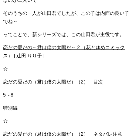
なのが二人いて
そのうちの一人が山田君でしたが、この子は内面の良い子
でね～
ってことで、新シリーズでは、この山田君が主役です。
恋だの愛だの～君は僕の太陽だ～ 2 （花とゆめコミック
ス） [ 辻田 りり子 ]
☆
恋だの愛だの（君は僕の太陽だ）（2） 目次
5～8
特別編
☆
恋だの愛だの（君は僕の太陽だ）（2） ネタバレ注意