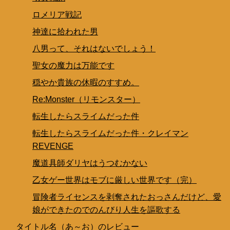
ロメリア戦記
神達に拾われた男
八男って、それはないでしょう！
聖女の魔力は万能です
穏やか貴族の休暇のすすめ。
Re:Monster（リモンスター）
転生したらスライムだった件
転生したらスライムだった件・クレイマン
REVENGE
魔道具師ダリヤはうつむかない
乙女ゲー世界はモブに厳しい世界です（完）
冒険者ライセンスを剥奪されたおっさんだけど、愛
娘ができたのでのんびり人生を謳歌する
タイトル名（あ～お）のレビュー