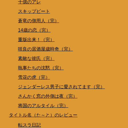
十億のアレ
スキップビート
蒼竜の側用人（完）
14歳の恋（完）
重版出来！（完）
咲良の居酒屋歳時奇（完）
素敵な彼氏（完）
執事たちの沈黙（完）
雪花の虎（完）
ジェンダーレス男子に愛されてます（完）
さんかく窓の外側は夜（完）
将国のアルタイル（完）
タイトル名（た～と）のレビュー
転スラ日記