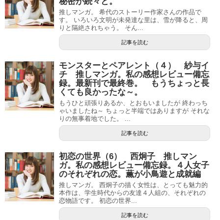
秘密が続々と。
推しマンガ。 希代のストーリー作家さんの作品で
す。 いろいろ文明が未発達な里は、雪が降ると、周
りと隔絶されちゃう。 そん...
記事を読む
モンスターとペアレント（４） 紗与イ
チ 推しマンガ。私の感想レビュー備忘
録。最新刊で最終巻。 もうちょっと長
くても良かったな～。
もうひと頑張りあるか、とおもいましたが 終わっち
ゃいましたね～ ちょっと半端ではありますが それな
りの無事着地でした。 ...
記事を読む
初恋の世界（6） 西炯子 推しマン
ガ。私の感想レビュー備忘録。４人女子
のそれぞれの恋。薫が小鳥遊と成就編
推しマンガ。 西炯子の描く女性は、とっても魅力的
本作は、学生時代からの友達４人組の、それぞれの
恋物語です。 初恋の世界...
記事を読む