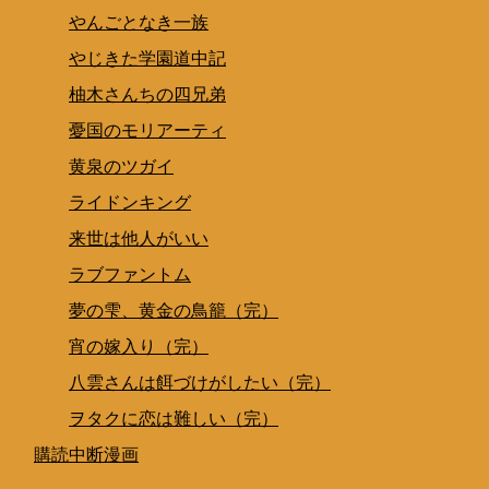
やんごとなき一族
やじきた学園道中記
柚木さんちの四兄弟
憂国のモリアーティ
黄泉のツガイ
ライドンキング
来世は他人がいい
ラブファントム
夢の雫、黄金の鳥籠（完）
宵の嫁入り（完）
八雲さんは餌づけがしたい（完）
ヲタクに恋は難しい（完）
購読中断漫画