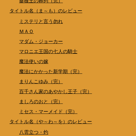
薔薇王の葬列（完）
タイトル名（ま～も）のレビュー
ミステリと言う勿れ
ＭＡＯ
マダム・ジョーカー
マロニエ王国の七人の騎士
魔法使いの嫁
魔法にかかった新学期（完）
まりんこゆみ（完）
百千さん家のあやかし王子（完）
ましろのおと（完）
ミセス・マーメイド（完）
タイトル名（や～わ～を）のレビュー
八雲立つ・灼