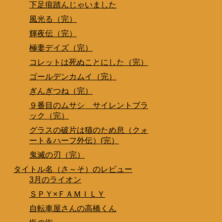
下足痕踏んじゃいました
風光る（完）
輝夜伝（完）
極妻デイズ（完）
コレットは死ぬことにした（完）
ゴールデンカムイ（完）
ぎんぎつね（完）
９番目のムサシ サイレントブラ
ック（完）
グラスの破片は猫のため息（クォ
ート＆ハーフ外伝）(完）
鬼滅の刃（完）
タイトル名（さ～そ）のレビュー
3月のライオン
ＳＰＹ×ＦＡＭＩＬＹ
自転車屋さんの高橋くん