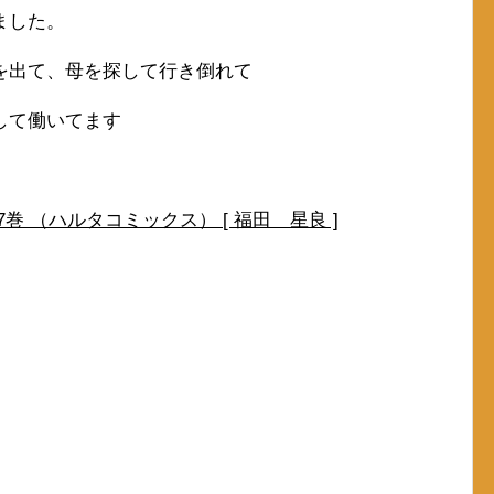
ました。
を出て、母を探して行き倒れて
して働いてます
 （ハルタコミックス） [ 福田 星良 ]