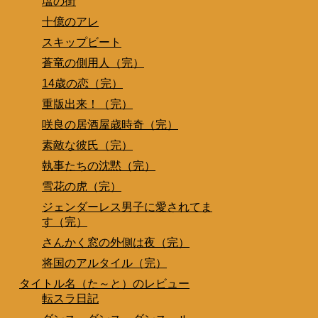
塩の街
十億のアレ
スキップビート
蒼竜の側用人（完）
14歳の恋（完）
重版出来！（完）
咲良の居酒屋歳時奇（完）
素敵な彼氏（完）
執事たちの沈黙（完）
雪花の虎（完）
ジェンダーレス男子に愛されてま
す（完）
さんかく窓の外側は夜（完）
将国のアルタイル（完）
タイトル名（た～と）のレビュー
転スラ日記