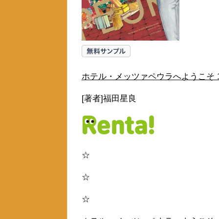
ホテル・メッツァペウラへようこそ 
[著者]福田星良
☆
☆
☆