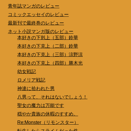
青年誌マンガのレビュー
コミックエッセイのレビュー
最新刊で最終巻のレビュー
ネット小説マンガ版のレビュー
本好きの下剋上（五部）鈴華
本好きの下克上（二部）鈴華
本好きの下克上（三部）涼野涼
本好きの下克上（四部）勝木光
幼女戦記
ロメリア戦記
神達に拾われた男
八男って、それはないでしょう！
聖女の魔力は万能です
穏やか貴族の休暇のすすめ。
Re:Monster（リモンスター）
転生したらスライムだった件