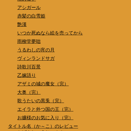
アシガール
赤髪の白雪姫
艶漢
いつか死ぬなら絵を売ってから
雨柳堂夢咄
うるわしの宵の月
ヴィンランドサガ
詩歌川百景
乙嫁語り
アザミの城の魔女（完）
大奥（完）
歌うたいの黒兎（完）
エイラと外つ国の王（完）
お嬢様のお気に入り（完）
タイトル名（か～こ）のレビュー