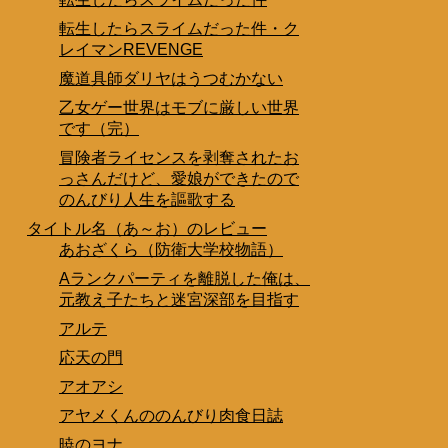
転生したらスライムだった件・ク
レイマンREVENGE
魔道具師ダリヤはうつむかない
乙女ゲー世界はモブに厳しい世界
です（完）
冒険者ライセンスを剥奪されたお
っさんだけど、愛娘ができたので
のんびり人生を謳歌する
タイトル名（あ～お）のレビュー
あおざくら（防衛大学校物語）
Aランクパーティを離脱した俺は、
元教え子たちと迷宮深部を目指す
アルテ
応天の門
アオアシ
アヤメくんののんびり肉食日誌
暁のヨナ