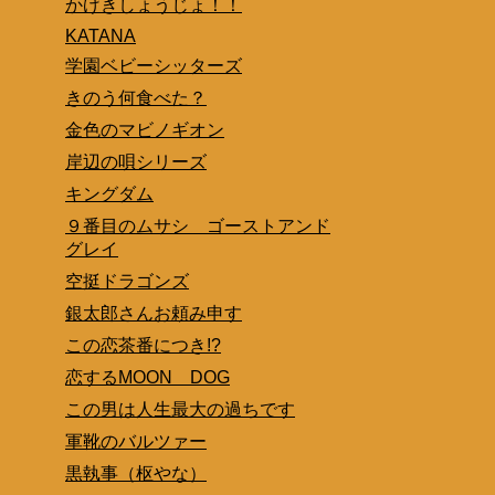
かげきしょうじょ！！
KATANA
学園ベビーシッターズ
きのう何食べた？
金色のマビノギオン
岸辺の唄シリーズ
キングダム
９番目のムサシ ゴーストアンド
グレイ
空挺ドラゴンズ
銀太郎さんお頼み申す
この恋茶番につき!?
恋するMOON DOG
この男は人生最大の過ちです
軍靴のバルツァー
黒執事（枢やな）