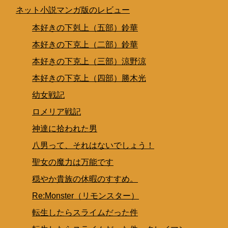
ネット小説マンガ版のレビュー
本好きの下剋上（五部）鈴華
本好きの下克上（二部）鈴華
本好きの下克上（三部）涼野涼
本好きの下克上（四部）勝木光
幼女戦記
ロメリア戦記
神達に拾われた男
八男って、それはないでしょう！
聖女の魔力は万能です
穏やか貴族の休暇のすすめ。
Re:Monster（リモンスター）
転生したらスライムだった件