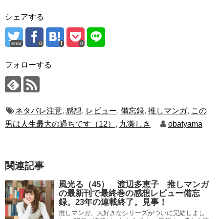
シェアする
error
0
0
フォローする
ネタバレ注意
,
感想
,
レビュー
,
備忘録
,
推しマンガ
,
この
男は人生最大の過ちです（12）
,
九瀬しき
obatyama
関連記事
風光る（45） 渡辺多恵子 推しマンガ
の最新刊で最終巻の感想レビュー備忘
録。23年の連載終了。見事！
推しマンガ。大好きなシリーズがついに完結しまし