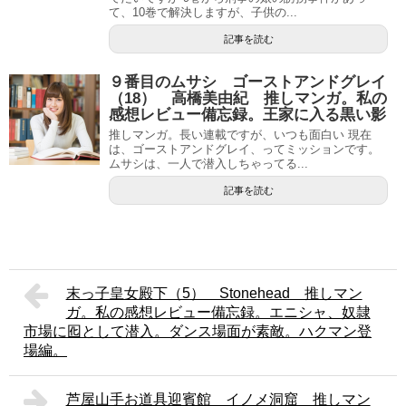
て、10巻で解決しますが、子供の...
記事を読む
９番目のムサシ ゴーストアンドグレイ
（18） 高橋美由紀 推しマンガ。私の
感想レビュー備忘録。王家に入る黒い影
推しマンガ。長い連載ですが、いつも面白い 現在
は、ゴーストアンドグレイ、ってミッションです。
ムサシは、一人で潜入しちゃってる...
記事を読む
末っ子皇女殿下（5） Stonehead 推しマン
ガ。私の感想レビュー備忘録。エニシャ、奴隷
市場に囮として潜入。ダンス場面が素敵。ハクマン登
場編。
芦屋山手お道具迎賓館 イノメ洞窟 推しマン