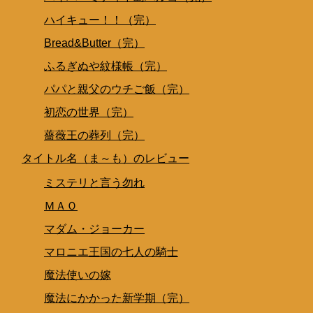
ハイキュー！！（完）
Bread&Butter（完）
ふるぎぬや紋様帳（完）
パパと親父のウチご飯（完）
初恋の世界（完）
薔薇王の葬列（完）
タイトル名（ま～も）のレビュー
ミステリと言う勿れ
ＭＡＯ
マダム・ジョーカー
マロニエ王国の七人の騎士
魔法使いの嫁
魔法にかかった新学期（完）