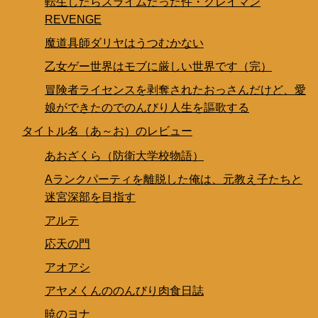
転生したらスライムだった件・クレイマン
REVENGE
魔道具師ダリヤはうつむかない
乙女ゲー世界はモブに厳しい世界です（完）
冒険者ライセンスを剥奪されたおっさんだけど、愛
娘ができたのでのんびり人生を謳歌する
タイトル名（あ～お）のレビュー
あおざくら（防衛大学校物語）
Aランクパーティを離脱した俺は、元教え子たちと
迷宮深部を目指す
アルテ
応天の門
アオアシ
アヤメくんののんびり肉食日誌
暁のヨナ