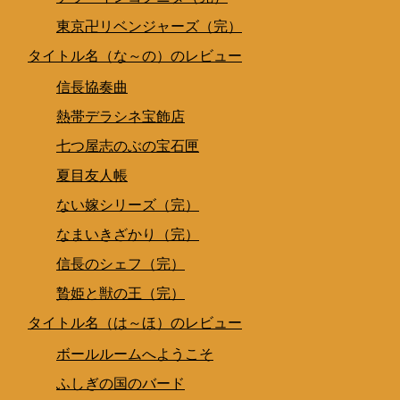
東京卍リベンジャーズ（完）
タイトル名（な～の）のレビュー
信長協奏曲
熱帯デラシネ宝飾店
七つ屋志のぶの宝石匣
夏目友人帳
ない嫁シリーズ（完）
なまいきざかり（完）
信長のシェフ（完）
贄姫と獣の王（完）
タイトル名（は～ほ）のレビュー
ボールルームへようこそ
ふしぎの国のバード