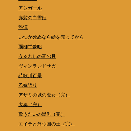
アシガール
赤髪の白雪姫
艶漢
いつか死ぬなら絵を売ってから
雨柳堂夢咄
うるわしの宵の月
ヴィンランドサガ
詩歌川百景
乙嫁語り
アザミの城の魔女（完）
大奥（完）
歌うたいの黒兎（完）
エイラと外つ国の王（完）