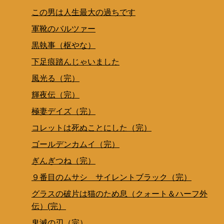
この男は人生最大の過ちです
軍靴のバルツァー
黒執事（枢やな）
下足痕踏んじゃいました
風光る（完）
輝夜伝（完）
極妻デイズ（完）
コレットは死ぬことにした（完）
ゴールデンカムイ（完）
ぎんぎつね（完）
９番目のムサシ サイレントブラック（完）
グラスの破片は猫のため息（クォート＆ハーフ外
伝）(完）
鬼滅の刃（完）