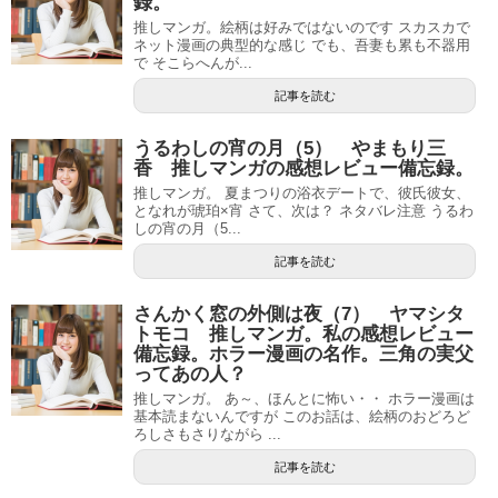
録。
推しマンガ。絵柄は好みではないのです スカスカで
ネット漫画の典型的な感じ でも、吾妻も累も不器用
で そこらへんが...
記事を読む
うるわしの宵の月（5） やまもり三
香 推しマンガの感想レビュー備忘録。
推しマンガ。 夏まつりの浴衣デートで、彼氏彼女、
となれが琥珀×宵 さて、次は？ ネタバレ注意 うるわ
しの宵の月（5...
記事を読む
さんかく窓の外側は夜（7） ヤマシタ
トモコ 推しマンガ。私の感想レビュー
備忘録。ホラー漫画の名作。三角の実父
ってあの人？
推しマンガ。 あ～、ほんとに怖い・・ ホラー漫画は
基本読まないんですが このお話は、絵柄のおどろど
ろしさもさりながら ...
記事を読む