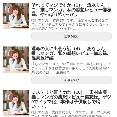
それってマジですか（1） 流水りん
こ 推しマンガ。私の感想レビュー備忘
録。やっぱり怖かった。
推しマンガ。 作家買いです。 流水りんこ作品なの
で、スピリチュアルでもそんなに怖くないかな～と
思って読んだけど やっぱり...
記事を読む
運命の人に出会う話（4） あなしん
推しマンガ。私の感想レビュー備忘録。
温泉旅行編
推しマンガ。 すんごい王道のカップルものです。 イ
ケメン王子さまは昔は食い散らししてた経験値高い
系 女の子は、一生懸命真...
記事を読む
ミステリと言う勿れ（10） 田村由美
推しマンガの感想レビュー備忘録。ゲツ
9でドラマ化。本作は子供殺しで暗
い・・。
推しマンガ。大好きなシリーズです。 ドラマ化もめ
でたいですが 9巻から刑事の娘の誘拐事件があっ