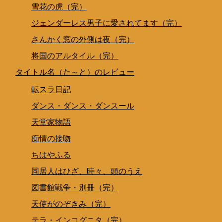
雪花の虎（完）
ジェンダーレス男子に愛されてます（完）
さんかく窓の外側は夜（完）
将国のアルタイル（完）
タイトル名（た～と）のレビュー
転スラ日記
ダンス・ダンス・ダンスール
天堂家物語
痴情の接吻
ちはやふる
同居人はひざ、時々、頭のうえ
図書館戦争・別冊（完）
天使がのぞきみ（完）
テラ・インコグニタ（完）