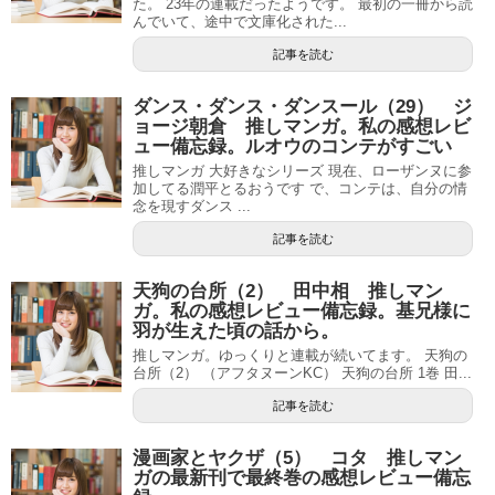
た。 23年の連載だったようです。 最初の一冊から読
んでいて、途中で文庫化された...
記事を読む
ダンス・ダンス・ダンスール（29） ジ
ョージ朝倉 推しマンガ。私の感想レビ
ュー備忘録。ルオウのコンテがすごい
推しマンガ 大好きなシリーズ 現在、ローザンヌに参
加してる潤平とるおうです で、コンテは、自分の情
念を現すダンス ...
記事を読む
天狗の台所（2） 田中相 推しマン
ガ。私の感想レビュー備忘録。基兄様に
羽が生えた頃の話から。
推しマンガ。ゆっくりと連載が続いてます。 天狗の
台所（2） （アフタヌーンKC） 天狗の台所 1巻 田...
記事を読む
漫画家とヤクザ（5） コタ 推しマン
ガの最新刊で最終巻の感想レビュー備忘