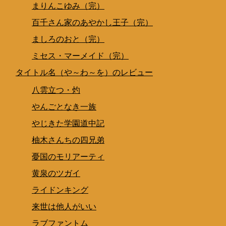
まりんこゆみ（完）
百千さん家のあやかし王子（完）
ましろのおと（完）
ミセス・マーメイド（完）
タイトル名（や～わ～を）のレビュー
八雲立つ・灼
やんごとなき一族
やじきた学園道中記
柚木さんちの四兄弟
憂国のモリアーティ
黄泉のツガイ
ライドンキング
来世は他人がいい
ラブファントム