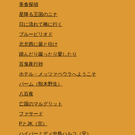
美食探偵
星降る王国のニナ
日に流れて橋に行く
ブルーピリオド
北北西に曇と往け
踏んだり蹴ったり愛したり
百鬼夜行抄
ホテル・メッツァペウラへようこそ
パーム（獣木野生）
八百夜
亡国のマルグリット
ファサード
PとJK（完）
ハイパーミディ中島ハルコ（完）