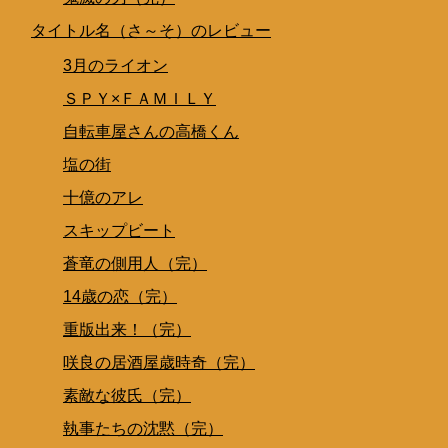
タイトル名（さ～そ）のレビュー
3月のライオン
ＳＰＹ×ＦＡＭＩＬＹ
自転車屋さんの高橋くん
塩の街
十億のアレ
スキップビート
蒼竜の側用人（完）
14歳の恋（完）
重版出来！（完）
咲良の居酒屋歳時奇（完）
素敵な彼氏（完）
執事たちの沈黙（完）