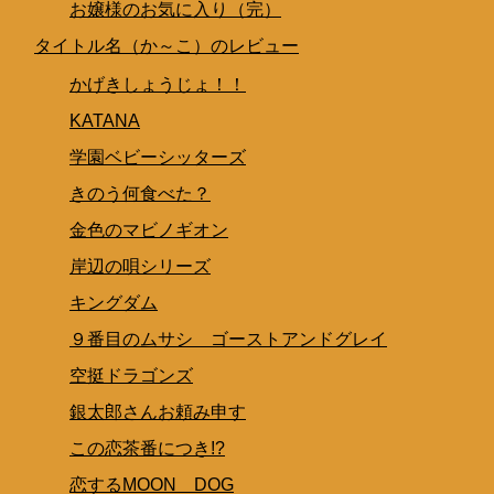
お嬢様のお気に入り（完）
タイトル名（か～こ）のレビュー
かげきしょうじょ！！
KATANA
学園ベビーシッターズ
きのう何食べた？
金色のマビノギオン
岸辺の唄シリーズ
キングダム
９番目のムサシ ゴーストアンドグレイ
空挺ドラゴンズ
銀太郎さんお頼み申す
この恋茶番につき!?
恋するMOON DOG