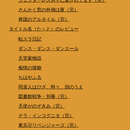
ジェンダーレス男子に愛されてます（完）
さんかく窓の外側は夜（完）
将国のアルタイル（完）
タイトル名（た～と）のレビュー
転スラ日記
ダンス・ダンス・ダンスール
天堂家物語
痴情の接吻
ちはやふる
同居人はひざ、時々、頭のうえ
図書館戦争・別冊（完）
天使がのぞきみ（完）
テラ・インコグニタ（完）
東京卍リベンジャーズ（完）