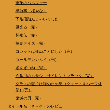
軍靴のバルツァー
黒執事（枢やな）
下足痕踏んじゃいました
風光る（完）
輝夜伝（完）
極妻デイズ（完）
コレットは死ぬことにした（完）
ゴールデンカムイ（完）
ぎんぎつね（完）
９番目のムサシ サイレントブラック（完）
グラスの破片は猫のため息（クォート＆ハーフ外
伝）(完）
鬼滅の刃（完）
タイトル名（さ～そ）のレビュー