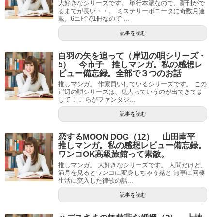
大好きなシリーズです。 単行本派なので、新刊がで
るまでが長い・・。 ミステリーボニータに奇数月連
載。6エピで1冊なので ...
記事を読む
白羽の矢を追って（岸辺の唄シリーズ・
5） 今市子 推しマンガ。私の感想レ
ビュー備忘録。全部で３つのお話
推しマンガ。 作家買いしているシリーズです。 この
岸辺の唄シリーズは、鬼人っていうのが出てきてま
して ここらがファンタジ...
記事を読む
恋するMOON DOG（12） 山田南平
推しマンガ。私の感想レビュー備忘録。
ワンコOK高級旅館って素敵。
推しマンガ。 大好きなシリーズです。 人間だけど、
満月を見るとワンコに変身しちゃう晃と 無事に同棲
生活に突入した律歌の話...
記事を読む