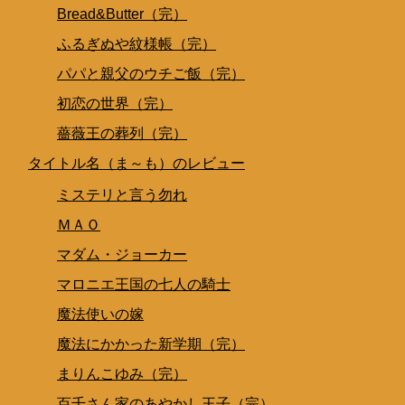
Bread&Butter（完）
ふるぎぬや紋様帳（完）
パパと親父のウチご飯（完）
初恋の世界（完）
薔薇王の葬列（完）
タイトル名（ま～も）のレビュー
ミステリと言う勿れ
ＭＡＯ
マダム・ジョーカー
マロニエ王国の七人の騎士
魔法使いの嫁
魔法にかかった新学期（完）
まりんこゆみ（完）
百千さん家のあやかし王子（完）