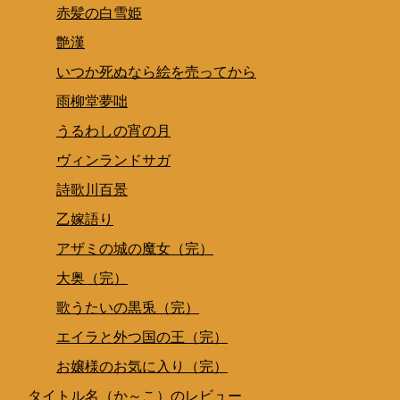
赤髪の白雪姫
艶漢
いつか死ぬなら絵を売ってから
雨柳堂夢咄
うるわしの宵の月
ヴィンランドサガ
詩歌川百景
乙嫁語り
アザミの城の魔女（完）
大奥（完）
歌うたいの黒兎（完）
エイラと外つ国の王（完）
お嬢様のお気に入り（完）
タイトル名（か～こ）のレビュー