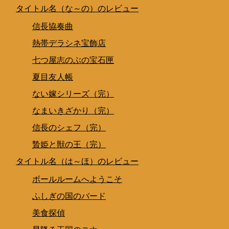
タイトル名（な～の）のレビュー
信長協奏曲
熱帯デラシネ宝飾店
七つ屋志のぶの宝石匣
夏目友人帳
ない嫁シリーズ（完）
なまいきざかり（完）
信長のシェフ（完）
贄姫と獣の王（完）
タイトル名（は～ほ）のレビュー
ボールルームへようこそ
ふしぎの国のバード
美食探偵