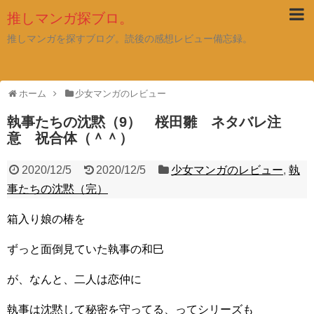
推しマンガ探ブロ。
推しマンガを探すブログ。読後の感想レビュー備忘録。
ホーム
少女マンガのレビュー
執事たちの沈黙（9） 桜田雛 ネタバレ注
意 祝合体（＾＾）
2020/12/5
2020/12/5
少女マンガのレビュー
,
執
事たちの沈黙（完）
箱入り娘の椿を
ずっと面倒見ていた執事の和巳
が、なんと、二人は恋仲に
執事は沈黙して秘密を守ってる、ってシリーズも