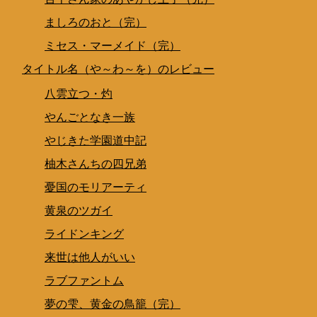
ましろのおと（完）
ミセス・マーメイド（完）
タイトル名（や～わ～を）のレビュー
八雲立つ・灼
やんごとなき一族
やじきた学園道中記
柚木さんちの四兄弟
憂国のモリアーティ
黄泉のツガイ
ライドンキング
来世は他人がいい
ラブファントム
夢の雫、黄金の鳥籠（完）