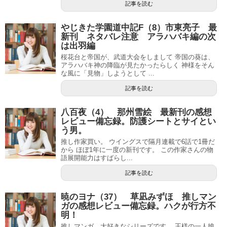
記事を読む
やじきた学園道中記F（8）市東亮子 最
新刊 ネタバレ注意 アラハバキ編の次
は出羽編
桜花台と帝国が、武道大会をしまして 帝国の葵は、
アラハバキ神の降臨が見たかったらしく 神様をそん
な風に「見物」しようとして ...
記事を読む
八百夜（4） 那州雪絵 最新刊の感想
レビュー備忘録。防護シートとサイとい
う男。
推し作家買い。 ウイングスで隔月連載で6話で1冊だ
から ほぼ1年に一度の新刊です。 この作家さんの物
語展開能力はすばらし...
記事を読む
暁のヨナ（37） 草凪みずほ 推しマン
ガの感想レビュー備忘録。ハクが行方不
明！
推しマンガ。大好きなシリーズです。 王様の一人娘