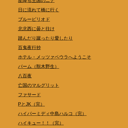
星降る王国のニナ
日に流れて橋に行く
ブルーピリオド
北北西に曇と往け
踏んだり蹴ったり愛したり
百鬼夜行抄
ホテル・メッツァペウラへようこそ
パーム（獣木野生）
八百夜
亡国のマルグリット
ファサード
PとJK（完）
ハイパーミディ中島ハルコ（完）
ハイキュー！！（完）