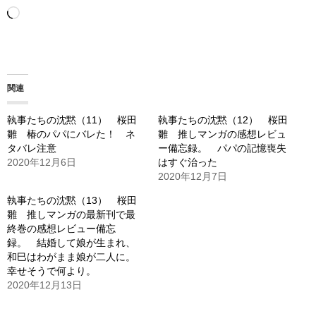
読
み
込
み
関連
中…
執事たちの沈黙（11） 桜田
執事たちの沈黙（12） 桜田
雛 椿のパパにバレた！ ネ
雛 推しマンガの感想レビュ
タバレ注意
ー備忘録。 パパの記憶喪失
2020年12月6日
はすぐ治った
2020年12月7日
執事たちの沈黙（13） 桜田
雛 推しマンガの最新刊で最
終巻の感想レビュー備忘
録。 結婚して娘が生まれ、
和巳はわがまま娘が二人に。
幸せそうで何より。
2020年12月13日