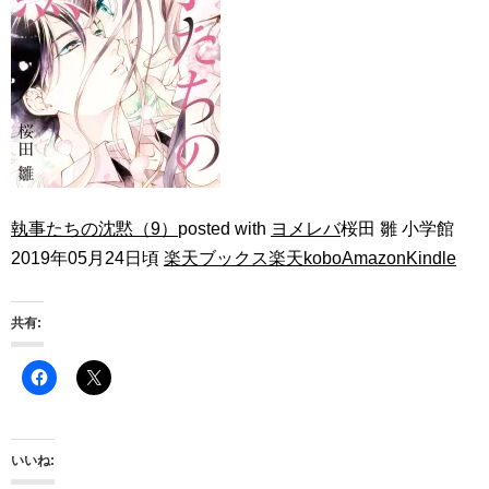
執事たちの沈黙（9）
posted with
ヨメレバ
桜田 雛 小学館
2019年05月24日頃
楽天ブックス
楽天kobo
Amazon
Kindle
共有:
いいね: