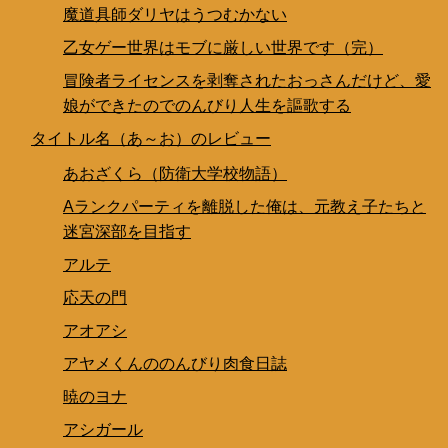
魔道具師ダリヤはうつむかない
乙女ゲー世界はモブに厳しい世界です（完）
冒険者ライセンスを剥奪されたおっさんだけど、愛
娘ができたのでのんびり人生を謳歌する
タイトル名（あ～お）のレビュー
あおざくら（防衛大学校物語）
Aランクパーティを離脱した俺は、元教え子たちと
迷宮深部を目指す
アルテ
応天の門
アオアシ
アヤメくんののんびり肉食日誌
暁のヨナ
アシガール