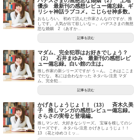
ハデスさまの無慈悲な婚姻（2） 上地
優歩 最新刊の感想レビュー備忘録。ギ
リシャ神話ラブコメ。こじらせ神多数。
おもしろい。 初めて読んだ作家さんなのですが、推
しです。 人気が出て欲しいな～。 ハデスさまの無慈
悲な婚姻 2 （あすか...
記事を読む
マダム、完全犯罪はお好きでしょう？
（2） 石井まゆみ 最新刊の感想レビ
ュー備忘録。白い館の主は。
推し作家の新シリーズですが う～ん。 これはここま
でだな。 私には合わなかった ネタバレ注意 マダ
ム、完全犯...
記事を読む
かげきしょうじょ！！（13） 斉木久美
子 推しマンガの感想レビュー備忘録。
さらさの実母と登場編。
推しマンガ。大好きなシリーズ。 宝塚を模してのシ
リーズです。 ネタバレ注意 かげきしょうじょ！！
13 （花とゆめコミッ...