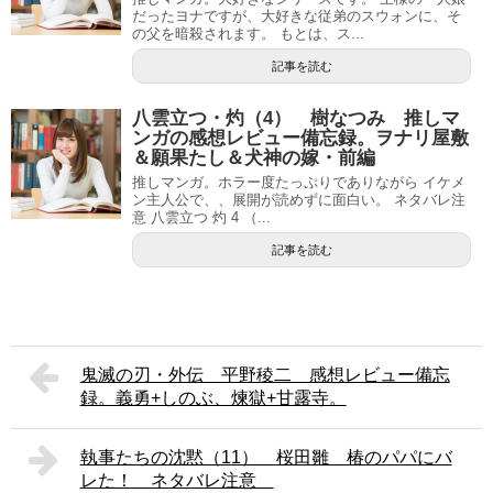
だったヨナですが、大好きな従弟のスウォンに、そ
の父を暗殺されます。 もとは、ス...
記事を読む
八雲立つ・灼（4） 樹なつみ 推しマ
ンガの感想レビュー備忘録。ヲナリ屋敷
＆願果たし＆犬神の嫁・前編
推しマンガ。ホラー度たっぷりでありながら イケメ
ン主人公で、、展開が読めずに面白い。 ネタバレ注
意 八雲立つ 灼 4 （...
記事を読む
鬼滅の刃・外伝 平野稜二 感想レビュー備忘
録。義勇+しのぶ、煉獄+甘露寺。
執事たちの沈黙（11） 桜田雛 椿のパパにバ
レた！ ネタバレ注意