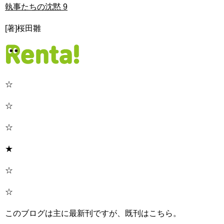
執事たちの沈黙 9
[著]桜田雛
☆
☆
☆
★
☆
☆
このブログは主に最新刊ですが、既刊はこちら。