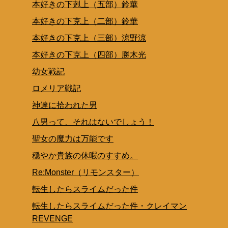
本好きの下剋上（五部）鈴華
本好きの下克上（二部）鈴華
本好きの下克上（三部）涼野涼
本好きの下克上（四部）勝木光
幼女戦記
ロメリア戦記
神達に拾われた男
八男って、それはないでしょう！
聖女の魔力は万能です
穏やか貴族の休暇のすすめ。
Re:Monster（リモンスター）
転生したらスライムだった件
転生したらスライムだった件・クレイマン
REVENGE