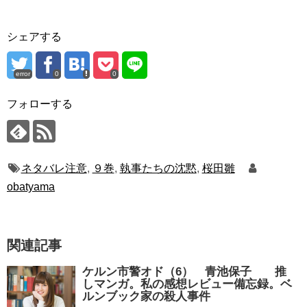
シェアする
error
0
0
フォローする
ネタバレ注意
,
９巻
,
執事たちの沈黙
,
桜田雛
obatyama
関連記事
ケルン市警オド（6） 青池保子 推
しマンガ。私の感想レビュー備忘録。ベ
ルンブック家の殺人事件