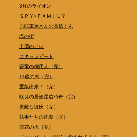
3月のライオン
ＳＰＹ×ＦＡＭＩＬＹ
自転車屋さんの高橋くん
塩の街
十億のアレ
スキップビート
蒼竜の側用人（完）
14歳の恋（完）
重版出来！（完）
咲良の居酒屋歳時奇（完）
素敵な彼氏（完）
執事たちの沈黙（完）
雪花の虎（完）