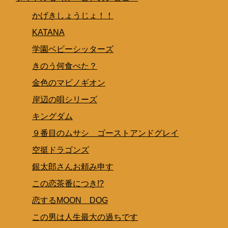
かげきしょうじょ！！
KATANA
学園ベビーシッターズ
きのう何食べた？
金色のマビノギオン
岸辺の唄シリーズ
キングダム
９番目のムサシ ゴーストアンドグレイ
空挺ドラゴンズ
銀太郎さんお頼み申す
この恋茶番につき!?
恋するMOON DOG
この男は人生最大の過ちです