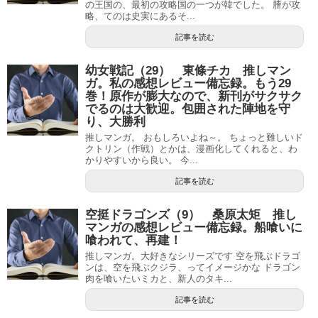
の王国の、最初の攻略国の一つが韓でした。 謄が攻
略、てのは史実にあるそ...
記事を読む
幼女戦記（29） 東條チカ 推しマン
ガ。私の感想レビュー備忘録。もう29
巻！原作が膨大なので、新刊がサクサク
でるのは大歓迎。包囲された陣地を守
り、大勝利
推しマンガ。 おもしろいよね～。 ちょっと難しいド
クトリン（作戦）とかは、漫画化してくれると、わ
かりやすいから良い。 今...
記事を読む
空挺ドラゴンズ（9） 桑原太矩 推し
マンガの感想レビュー備忘録。船喰いに
喰われて、再建！
推しマンガ。大好きなシリーズです 空を飛ぶドラゴ
ンは、空を飛ぶクジラ、ってイメージかな ドラゴン
肉を喰いたいミカと、新人のタキ...
記事を読む