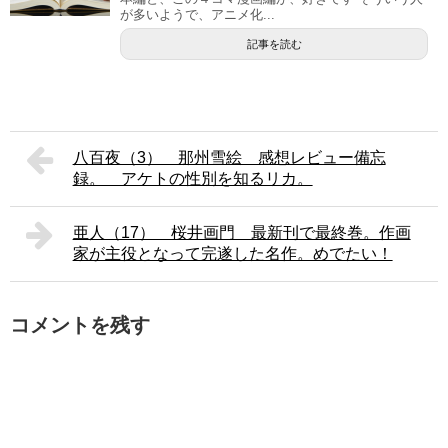
が多いようで、アニメ化...
記事を読む
八百夜（3） 那州雪絵 感想レビュー備忘
録。 アケトの性別を知るリカ。
亜人（17） 桜井画門 最新刊で最終巻。作画
家が主役となって完遂した名作。めでたい！
コメントを残す