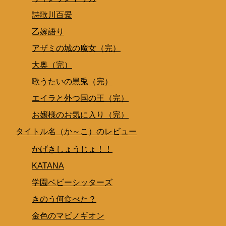
詩歌川百景
乙嫁語り
アザミの城の魔女（完）
大奥（完）
歌うたいの黒兎（完）
エイラと外つ国の王（完）
お嬢様のお気に入り（完）
タイトル名（か～こ）のレビュー
かげきしょうじょ！！
KATANA
学園ベビーシッターズ
きのう何食べた？
金色のマビノギオン