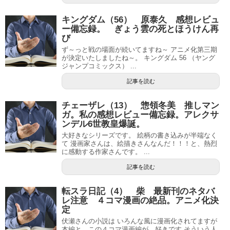
キングダム（56） 原泰久 感想レビュ
ー備忘録。 ぎょう雲の死とほうけん再
び
ず～っと戦の場面が続いてますね～ アニメ化第三期
が決定いたしましたね～。 キングダム 56 （ヤング
ジャンプコミックス） ...
記事を読む
チェーザレ（13） 惣領冬美 推しマン
ガ。私の感想レビュー備忘録。アレクサ
ンデル6世教皇爆誕。
大好きなシリーズです。 絵柄の書き込みが半端なく
て 漫画家さんは、絵描きさんなんだ！！！と、熱烈
に感動する作家さんです。 ...
記事を読む
転スラ日記（4） 柴 最新刊のネタバ
レ注意 ４コマ漫画の絶品。アニメ化決
定
伏瀬さんの小説は いろんな風に漫画化されてますが
本編と、この４コマ漫画編が、好きです そういう人