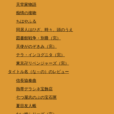
天堂家物語
痴情の接吻
ちはやふる
同居人はひざ、時々、頭のうえ
図書館戦争・別冊（完）
天使がのぞきみ（完）
テラ・インコグニタ（完）
東京卍リベンジャーズ（完）
タイトル名（な～の）のレビュー
信長協奏曲
熱帯デラシネ宝飾店
七つ屋志のぶの宝石匣
夏目友人帳