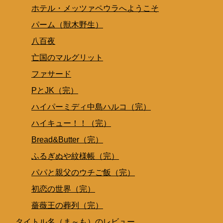
ホテル・メッツァペウラへようこそ
パーム（獣木野生）
八百夜
亡国のマルグリット
ファサード
PとJK（完）
ハイパーミディ中島ハルコ（完）
ハイキュー！！（完）
Bread&Butter（完）
ふるぎぬや紋様帳（完）
パパと親父のウチご飯（完）
初恋の世界（完）
薔薇王の葬列（完）
タイトル名（ま～も）のレビュー