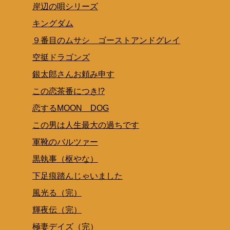
岸辺の唄シリーズ
キングダム
９番目のムサシ ゴーストアンドグレイ
空挺ドラゴンズ
銀太郎さんお頼み申す
この恋茶番につき!?
恋するMOON DOG
この男は人生最大の過ちです
軍靴のバルツァー
黒執事（枢やな）
下足痕踏んじゃいました
風光る（完）
輝夜伝（完）
極妻デイズ（完）