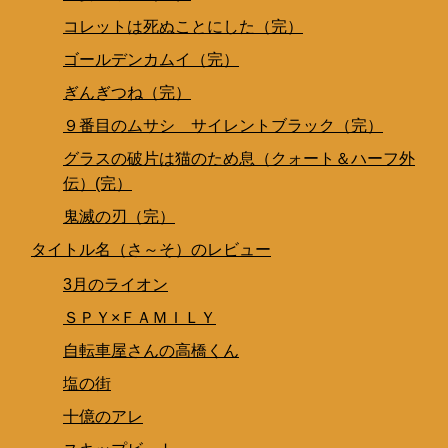
コレットは死ぬことにした（完）
ゴールデンカムイ（完）
ぎんぎつね（完）
９番目のムサシ サイレントブラック（完）
グラスの破片は猫のため息（クォート＆ハーフ外
伝）(完）
鬼滅の刃（完）
タイトル名（さ～そ）のレビュー
3月のライオン
ＳＰＹ×ＦＡＭＩＬＹ
自転車屋さんの高橋くん
塩の街
十億のアレ