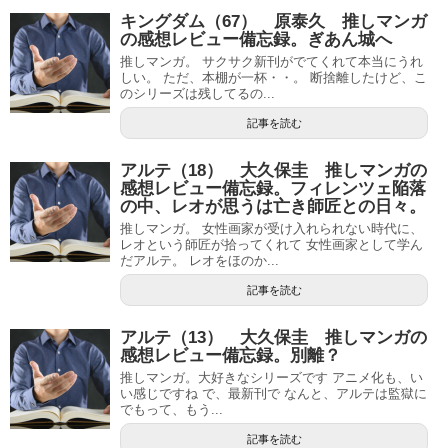
キングダム（67） 原泰久 推しマンガ
の感想レビュー備忘録。ぎあん城へ
推しマンガ。 サクサク新刊がでてくれて本当にうれ
しい。 ただ、本棚が一杯・・。 断捨離したけど、こ
のシリーズは残してるの...
記事を読む
アルテ（18） 大久保圭 推しマンガの
感想レビュー備忘録。フィレンツェ陥落
の中、レオが思うは亡き師匠との日々。
推しマンガ。 女性画家が受け入れられない時代に、
レオという師匠が拾ってくれて 女性画家として学ん
だアルテ。 レオをほのか...
記事を読む
アルテ（13） 大久保圭 推しマンガの
感想レビュー備忘録。別離？
推しマンガ。大好きなシリーズです アニメ化も、い
い感じですね で、最新刊で なんと、アルテは監獄に
でもって、もう...
記事を読む