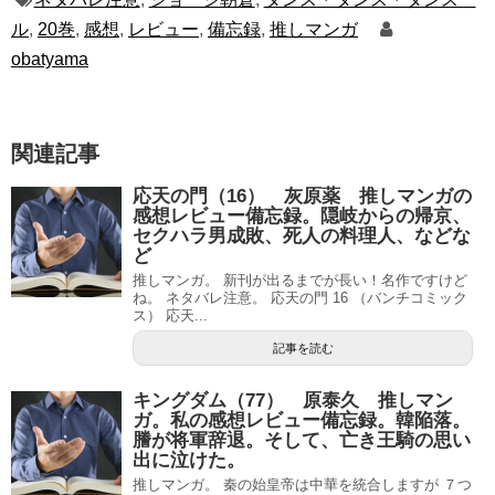
ル
,
20巻
,
感想
,
レビュー
,
備忘録
,
推しマンガ
obatyama
関連記事
応天の門（16） 灰原薬 推しマンガの
感想レビュー備忘録。隠岐からの帰京、
セクハラ男成敗、死人の料理人、などな
ど
推しマンガ。 新刊が出るまでが長い！名作ですけど
ね。 ネタバレ注意。 応天の門 16 （バンチコミック
ス） 応天...
記事を読む
キングダム（77） 原泰久 推しマン
ガ。私の感想レビュー備忘録。韓陥落。
謄が将軍辞退。そして、亡き王騎の思い
出に泣けた。
推しマンガ。 秦の始皇帝は中華を統合しますが ７つ