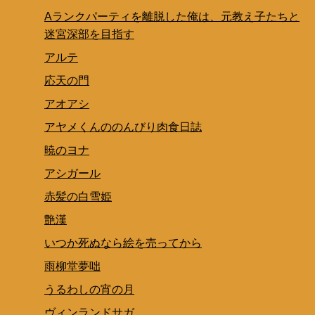
Aランクパーティを離脱した俺は、元教え子たちと
迷宮深部を目指す
アルテ
応天の門
アオアシ
アヤメくんののんびり肉食日誌
暁のヨナ
アシガール
赤髪の白雪姫
艶漢
いつか死ぬなら絵を売ってから
雨柳堂夢咄
うるわしの宵の月
ヴィンランドサガ