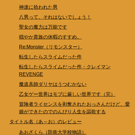
神達に拾われた男
八男って、それはないでしょう！
聖女の魔力は万能です
穏やか貴族の休暇のすすめ。
Re:Monster（リモンスター）
転生したらスライムだった件
転生したらスライムだった件・クレイマン
REVENGE
魔道具師ダリヤはうつむかない
乙女ゲー世界はモブに厳しい世界です（完）
冒険者ライセンスを剥奪されたおっさんだけど、愛
娘ができたのでのんびり人生を謳歌する
タイトル名（あ～お）のレビュー
あおざくら（防衛大学校物語）