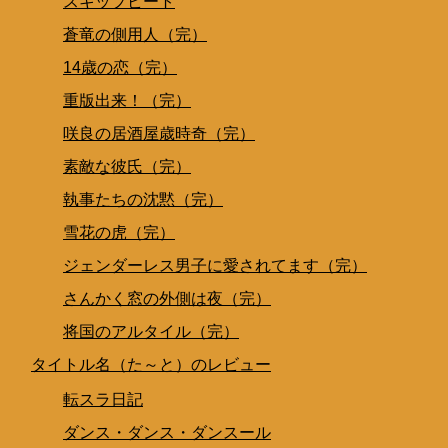
スキップビート
蒼竜の側用人（完）
14歳の恋（完）
重版出来！（完）
咲良の居酒屋歳時奇（完）
素敵な彼氏（完）
執事たちの沈黙（完）
雪花の虎（完）
ジェンダーレス男子に愛されてます（完）
さんかく窓の外側は夜（完）
将国のアルタイル（完）
タイトル名（た～と）のレビュー
転スラ日記
ダンス・ダンス・ダンスール