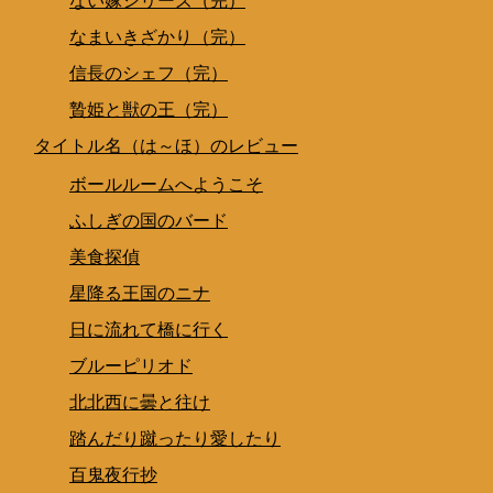
ない嫁シリーズ（完）
なまいきざかり（完）
信長のシェフ（完）
贄姫と獣の王（完）
タイトル名（は～ほ）のレビュー
ボールルームへようこそ
ふしぎの国のバード
美食探偵
星降る王国のニナ
日に流れて橋に行く
ブルーピリオド
北北西に曇と往け
踏んだり蹴ったり愛したり
百鬼夜行抄