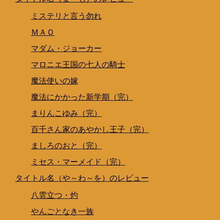
ミステリと言う勿れ
ＭＡＯ
マダム・ジョーカー
マロニエ王国の七人の騎士
魔法使いの嫁
魔法にかかった新学期（完）
まりんこゆみ（完）
百千さん家のあやかし王子（完）
ましろのおと（完）
ミセス・マーメイド（完）
タイトル名（や～わ～を）のレビュー
八雲立つ・灼
やんごとなき一族