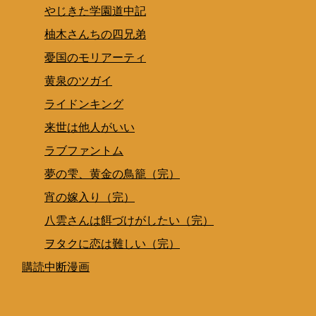
やじきた学園道中記
柚木さんちの四兄弟
憂国のモリアーティ
黄泉のツガイ
ライドンキング
来世は他人がいい
ラブファントム
夢の雫、黄金の鳥籠（完）
宵の嫁入り（完）
八雲さんは餌づけがしたい（完）
ヲタクに恋は難しい（完）
購読中断漫画