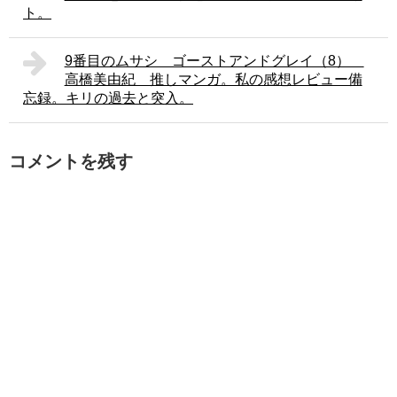
ト。
9番目のムサシ ゴーストアンドグレイ（8）
高橋美由紀 推しマンガ。私の感想レビュー備
忘録。キリの過去と突入。
コメントを残す