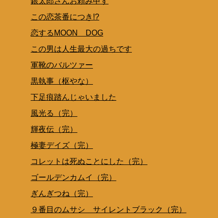
銀太郎さんお頼み申す
この恋茶番につき!?
恋するMOON DOG
この男は人生最大の過ちです
軍靴のバルツァー
黒執事（枢やな）
下足痕踏んじゃいました
風光る（完）
輝夜伝（完）
極妻デイズ（完）
コレットは死ぬことにした（完）
ゴールデンカムイ（完）
ぎんぎつね（完）
９番目のムサシ サイレントブラック（完）