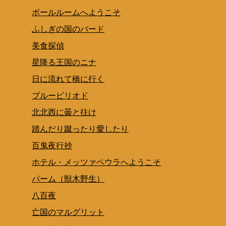
ボールルームへようこそ
ふしぎの国のバード
美食探偵
星降る王国のニナ
日に流れて橋に行く
ブルーピリオド
北北西に曇と往け
踏んだり蹴ったり愛したり
百鬼夜行抄
ホテル・メッツァペウラへようこそ
パーム（獣木野生）
八百夜
亡国のマルグリット