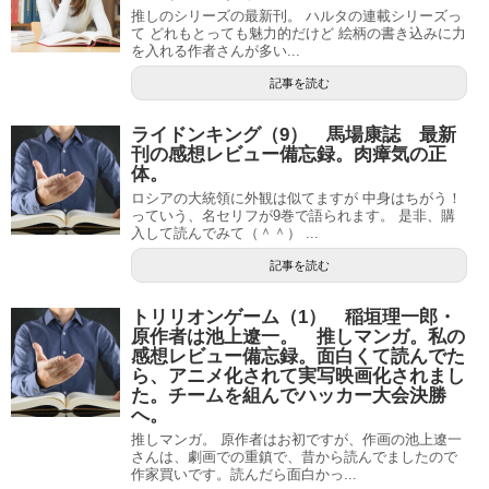
推しのシリーズの最新刊。 ハルタの連載シリーズっ
て どれもとっても魅力的だけど 絵柄の書き込みに力
を入れる作者さんが多い...
記事を読む
ライドンキング（9） 馬場康誌 最新
刊の感想レビュー備忘録。肉瘴気の正
体。
ロシアの大統領に外観は似てますが 中身はちがう！
っていう、名セリフが9巻で語られます。 是非、購
入して読んでみて（＾＾） ...
記事を読む
トリリオンゲーム（1） 稲垣理一郎・
原作者は池上遼一。 推しマンガ。私の
感想レビュー備忘録。面白くて読んでた
ら、アニメ化されて実写映画化されまし
た。チームを組んでハッカー大会決勝
へ。
推しマンガ。 原作者はお初ですが、作画の池上遼一
さんは、劇画での重鎮で、昔から読んでましたので
作家買いです。読んだら面白かっ...