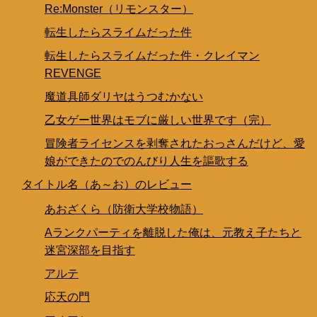
Re:Monster（リモンスター）
転生したらスライムだった件
転生したらスライムだった件・クレイマン
REVENGE
魔道具師ダリヤはうつむかない
乙女ゲー世界はモブに厳しい世界です（完）
冒険者ライセンスを剥奪されたおっさんだけど、愛
娘ができたのでのんびり人生を謳歌する
タイトル名（あ～お）のレビュー
あおざくら（防衛大学校物語）
Aランクパーティを離脱した俺は、元教え子たちと
迷宮深部を目指す
アルテ
応天の門