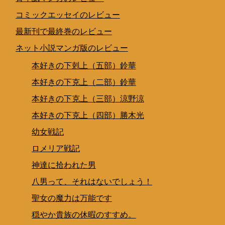
コミックエッセイのレビュー
最新刊で最終巻のレビュー
ネット小説マンガ版のレビュー
本好きの下剋上（五部）鈴華
本好きの下克上（二部）鈴華
本好きの下克上（三部）涼野涼
本好きの下克上（四部）勝木光
幼女戦記
ロメリア戦記
神達に拾われた男
八男って、それはないでしょう！
聖女の魔力は万能です
穏やか貴族の休暇のすすめ。