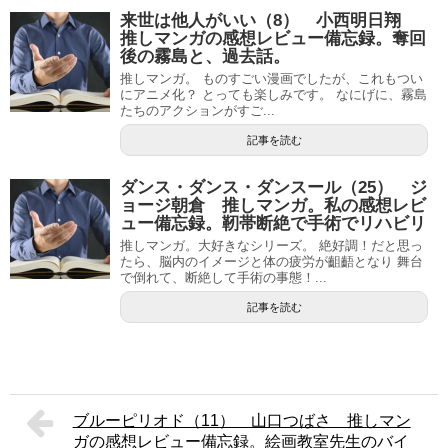
来世は他人がいい（8） 小西明日翔
推しマンガの感想レビュー備忘録。奪回
後の霧島と、過去話。
推しマンガ。 ものすごい漫画でしたが、これもつい
にアニメ化？ とっても楽しみです。 なにげに、霧島
たちのアクションがすご...
記事を読む
ダンス・ダンス・ダンスール（25） ジ
ョージ朝倉 推しマンガ。私の感想レビ
ュー備忘録。靭帯断絶で手術でリハビリ
推しマンガ。大好きなシリーズ。 絶好調！だと思っ
たら、脳内のイメージと体の疲労が齟齬となり 舞台
で倒れて、断絶して手術の事態！...
記事を読む
ブルーピリオド（11） 山口つばさ 推しマン
ガの感想レビュー備忘録。絵画教室先生のバイ