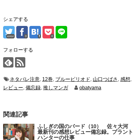
シェアする
error
0
0
フォローする
ネタバレ注意
,
12巻
,
ブルーピリオド
,
山口つばさ
,
感想
,
レビュー
,
備忘録
,
推しマンガ
obatyama
関連記事
ふしぎの国のバード（10） 佐々大河
最新刊の感想レビュー備忘録。プラント
ハンターの仕事