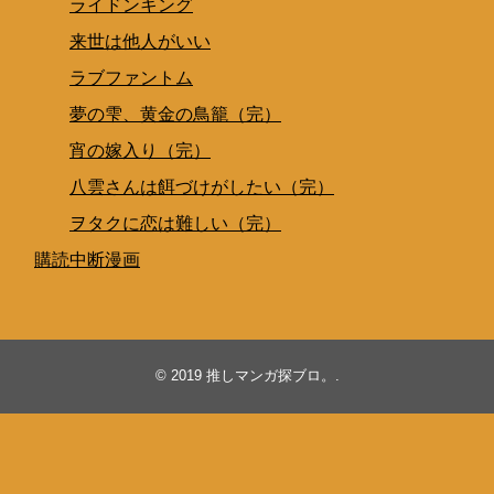
ライドンキング
来世は他人がいい
ラブファントム
夢の雫、黄金の鳥籠（完）
宵の嫁入り（完）
八雲さんは餌づけがしたい（完）
ヲタクに恋は難しい（完）
購読中断漫画
© 2019
推しマンガ探ブロ。
.