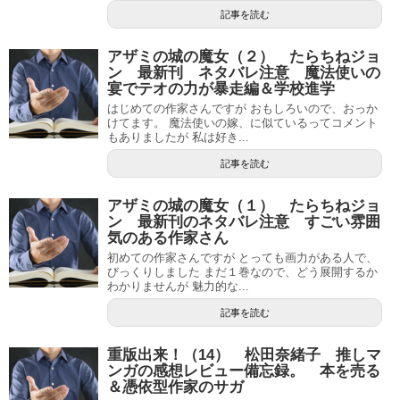
記事を読む
アザミの城の魔女（２） たらちねジョ
ン 最新刊 ネタバレ注意 魔法使いの
宴でテオの力が暴走編＆学校進学
はじめての作家さんですが おもしろいので、おっか
けてます。 魔法使いの嫁、に似ているってコメント
もありましたが 私は好き...
記事を読む
アザミの城の魔女（１） たらちねジョ
ン 最新刊のネタバレ注意 すごい雰囲
気のある作家さん
初めての作家さんですが とっても画力がある人で、
びっくりしました まだ１巻なので、どう展開するか
わかりませんが 魅力的な...
記事を読む
重版出来！（14） 松田奈緒子 推しマ
ンガの感想レビュー備忘録。 本を売る
＆憑依型作家のサガ