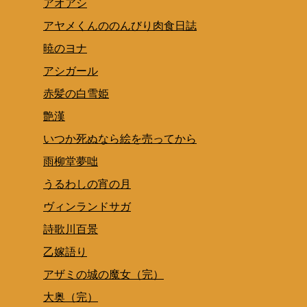
アオアシ
アヤメくんののんびり肉食日誌
暁のヨナ
アシガール
赤髪の白雪姫
艶漢
いつか死ぬなら絵を売ってから
雨柳堂夢咄
うるわしの宵の月
ヴィンランドサガ
詩歌川百景
乙嫁語り
アザミの城の魔女（完）
大奥（完）