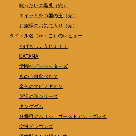
歌うたいの黒兎（完）
エイラと外つ国の王（完）
お嬢様のお気に入り（完）
タイトル名（か～こ）のレビュー
かげきしょうじょ！！
KATANA
学園ベビーシッターズ
きのう何食べた？
金色のマビノギオン
岸辺の唄シリーズ
キングダム
９番目のムサシ ゴーストアンドグレイ
空挺ドラゴンズ