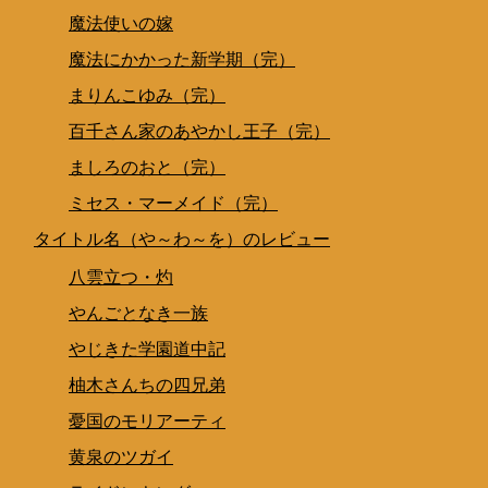
魔法使いの嫁
魔法にかかった新学期（完）
まりんこゆみ（完）
百千さん家のあやかし王子（完）
ましろのおと（完）
ミセス・マーメイド（完）
タイトル名（や～わ～を）のレビュー
八雲立つ・灼
やんごとなき一族
やじきた学園道中記
柚木さんちの四兄弟
憂国のモリアーティ
黄泉のツガイ