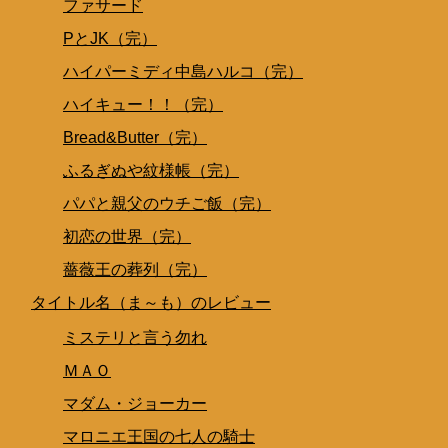
ファサード
PとJK（完）
ハイパーミディ中島ハルコ（完）
ハイキュー！！（完）
Bread&Butter（完）
ふるぎぬや紋様帳（完）
パパと親父のウチご飯（完）
初恋の世界（完）
薔薇王の葬列（完）
タイトル名（ま～も）のレビュー
ミステリと言う勿れ
ＭＡＯ
マダム・ジョーカー
マロニエ王国の七人の騎士