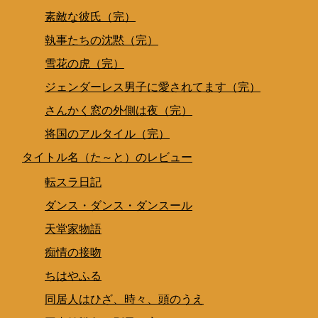
素敵な彼氏（完）
執事たちの沈黙（完）
雪花の虎（完）
ジェンダーレス男子に愛されてます（完）
さんかく窓の外側は夜（完）
将国のアルタイル（完）
タイトル名（た～と）のレビュー
転スラ日記
ダンス・ダンス・ダンスール
天堂家物語
痴情の接吻
ちはやふる
同居人はひざ、時々、頭のうえ