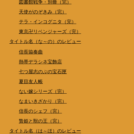
図書館戦争・別冊（完）
天使がのぞきみ（完）
テラ・インコグニタ（完）
東京卍リベンジャーズ（完）
タイトル名（な～の）のレビュー
信長協奏曲
熱帯デラシネ宝飾店
七つ屋志のぶの宝石匣
夏目友人帳
ない嫁シリーズ（完）
なまいきざかり（完）
信長のシェフ（完）
贄姫と獣の王（完）
タイトル名（は～ほ）のレビュー