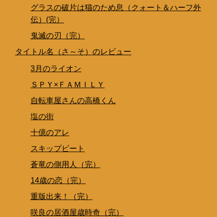
グラスの破片は猫のため息（クォート＆ハーフ外
伝）(完）
鬼滅の刃（完）
タイトル名（さ～そ）のレビュー
3月のライオン
ＳＰＹ×ＦＡＭＩＬＹ
自転車屋さんの高橋くん
塩の街
十億のアレ
スキップビート
蒼竜の側用人（完）
14歳の恋（完）
重版出来！（完）
咲良の居酒屋歳時奇（完）