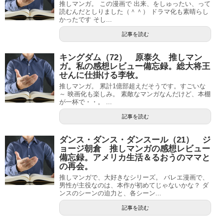
推しマンガ。 この漫画で 出来、をしゅったい、って
読むんだとしりました（＾＾） ドラマ化も素晴らし
かったです そし...
記事を読む
キングダム（72） 原泰久 推しマン
ガ。私の感想レビュー備忘録。総大将王
せんに仕掛ける李牧。
推しマンガ。 累計1億部超えだそうです。すごいな
～ 映画化も楽しみ。 素敵なマンガなんだけど、本棚
が一杯で・・。 ...
記事を読む
ダンス・ダンス・ダンスール（21） ジ
ョージ朝倉 推しマンガの感想レビュー
備忘録。アメリカ生活＆るおうのママと
の再会。
推しマンガで、大好きなシリーズ。 バレエ漫画で、
男性が主役なのは、本作が初めてじゃないかな？ ダ
ンスのシーンの迫力と、各シーン...
記事を読む