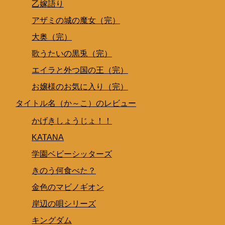
乙嫁語り
アザミの城の魔女（完）
大奥（完）
歌うたいの黒兎（完）
エイラと外つ国の王（完）
お嬢様のお気に入り（完）
タイトル名（か～こ）のレビュー
かげきしょうじょ！！
KATANA
学園ベビーシッターズ
きのう何食べた？
金色のマビノギオン
岸辺の唄シリーズ
キングダム