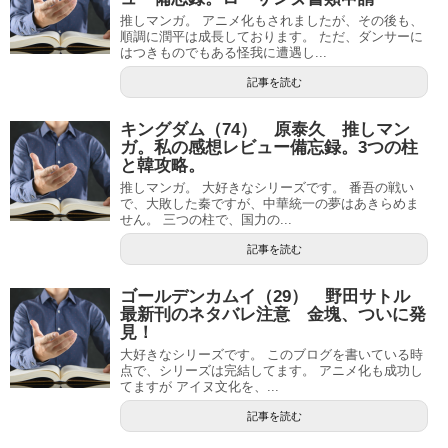
推しマンガ。 アニメ化もされましたが、その後も、
順調に潤平は成長しております。 ただ、ダンサーに
はつきものでもある怪我に遭遇し...
記事を読む
キングダム（74） 原泰久 推しマン
ガ。私の感想レビュー備忘録。3つの柱
と韓攻略。
推しマンガ。 大好きなシリーズです。 番吾の戦い
で、大敗した秦ですが、中華統一の夢はあきらめま
せん。 三つの柱で、国力の...
記事を読む
ゴールデンカムイ（29） 野田サトル
最新刊のネタバレ注意 金塊、ついに発
見！
大好きなシリーズです。 このブログを書いている時
点で、シリーズは完結してます。 アニメ化も成功し
てますが アイヌ文化を、...
記事を読む