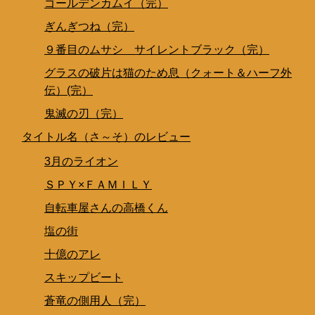
ゴールデンカムイ（完）
ぎんぎつね（完）
９番目のムサシ サイレントブラック（完）
グラスの破片は猫のため息（クォート＆ハーフ外
伝）(完）
鬼滅の刃（完）
タイトル名（さ～そ）のレビュー
3月のライオン
ＳＰＹ×ＦＡＭＩＬＹ
自転車屋さんの高橋くん
塩の街
十億のアレ
スキップビート
蒼竜の側用人（完）