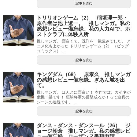
記事を読む
トリリオンゲーム（2） 稲垣理一郎・
原作者は池上遼一。 推しマンガ。私の
感想レビュー備忘録。花の人力AIで、ホ
ストクラブに体験入所
推しマンガ。 面白くて、既刊を一気読みでした。 ア
ニメ化もよかった トリリオンゲーム（2） （ビッグ
コミックス） ...
記事を読む
キングダム（68） 原泰久 推しマンガ
の感想レビュー備忘録。ぎあん城を出
て。
推しマンガ。 ほんとに面白い！ 本作では、カイネが
危機一髪です！ 桓騎将軍の反撃成るか！って迫真の
シーンの連続です。 ...
記事を読む
ダンス・ダンス・ダンスール（26） ジ
ョージ朝倉 推しマンガ。私の感想レビ
ュー備忘録。ローザンヌ書類申請