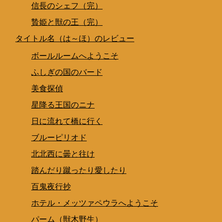
信長のシェフ（完）
贄姫と獣の王（完）
タイトル名（は～ほ）のレビュー
ボールルームへようこそ
ふしぎの国のバード
美食探偵
星降る王国のニナ
日に流れて橋に行く
ブルーピリオド
北北西に曇と往け
踏んだり蹴ったり愛したり
百鬼夜行抄
ホテル・メッツァペウラへようこそ
パーム（獣木野生）