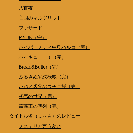
八百夜
亡国のマルグリット
ファサード
PとJK（完）
ハイパーミディ中島ハルコ（完）
ハイキュー！！（完）
Bread&Butter（完）
ふるぎぬや紋様帳（完）
パパと親父のウチご飯（完）
初恋の世界（完）
薔薇王の葬列（完）
タイトル名（ま～も）のレビュー
ミステリと言う勿れ