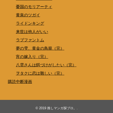
憂国のモリアーティ
黄泉のツガイ
ライドンキング
来世は他人がいい
ラブファントム
夢の雫、黄金の鳥籠（完）
宵の嫁入り（完）
八雲さんは餌づけがしたい（完）
ヲタクに恋は難しい（完）
購読中断漫画
© 2019
推しマンガ探ブロ。
.