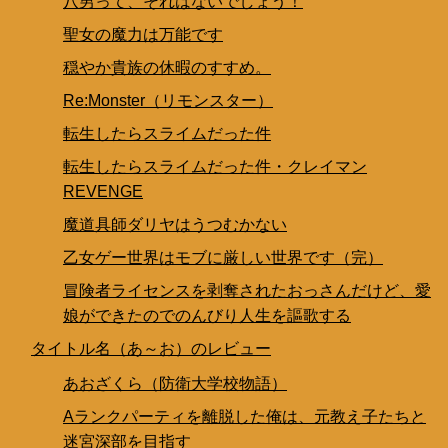
八男って、それはないでしょう！
聖女の魔力は万能です
穏やか貴族の休暇のすすめ。
Re:Monster（リモンスター）
転生したらスライムだった件
転生したらスライムだった件・クレイマン
REVENGE
魔道具師ダリヤはうつむかない
乙女ゲー世界はモブに厳しい世界です（完）
冒険者ライセンスを剥奪されたおっさんだけど、愛
娘ができたのでのんびり人生を謳歌する
タイトル名（あ～お）のレビュー
あおざくら（防衛大学校物語）
Aランクパーティを離脱した俺は、元教え子たちと
迷宮深部を目指す