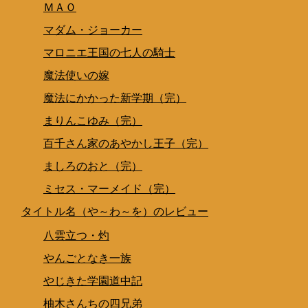
ＭＡＯ
マダム・ジョーカー
マロニエ王国の七人の騎士
魔法使いの嫁
魔法にかかった新学期（完）
まりんこゆみ（完）
百千さん家のあやかし王子（完）
ましろのおと（完）
ミセス・マーメイド（完）
タイトル名（や～わ～を）のレビュー
八雲立つ・灼
やんごとなき一族
やじきた学園道中記
柚木さんちの四兄弟