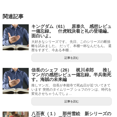
関連記事
キングダム（61） 原泰久 感想レビュ
ー備忘録。 什虎戦決着と礼の登場編。
面白いよ。
大好きなシリーズです。 先日、このシリーズの断捨
離を試みました。 だって、本棚一杯なんだもん。 還
暦をすぎて、今ある本棚...
記事を読む
信長のシェフ（26） 梶川卓郎 推し
マンガの感想レビュー備忘録。半兵衛死
す。海賊の未来編
推しマンガ。 信長が本能寺で死ぬ日が近づいてきて
います 突然のタイムリープ シェフのケンは、時代を
変化させちゃうんでしょ...
記事を読む
八百夜（１） 那州雪絵 新シリーズの