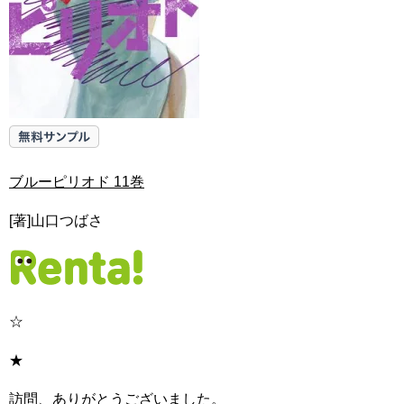
ブルーピリオド 11巻
[著]山口つばさ
☆
★
訪問、ありがとうございました。