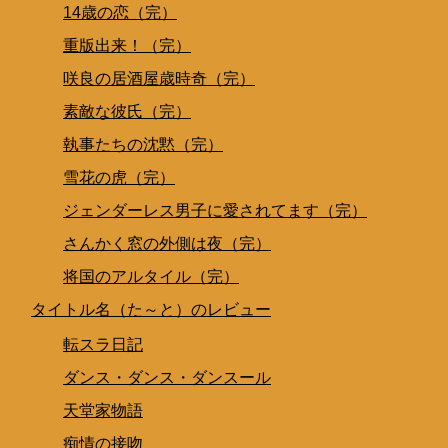
14歳の恋（完）
重版出来！（完）
咲良の居酒屋歳時奇（完）
素敵な彼氏（完）
執事たちの沈黙（完）
雪花の虎（完）
ジェンダーレス男子に愛されてます（完）
さんかく窓の外側は夜（完）
将国のアルタイル（完）
タイトル名（た～と）のレビュー
転スラ日記
ダンス・ダンス・ダンスール
天堂家物語
痴情の接吻