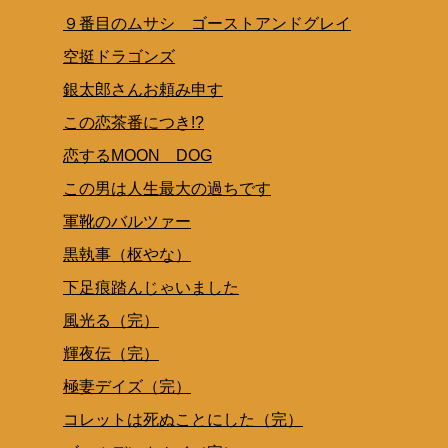
９番目のムサシ ゴーストアンドグレイ
空挺ドラゴンズ
銀太郎さんお頼み申す
この恋茶番につき!?
恋するMOON DOG
この男は人生最大の過ちです
軍靴のバルツァー
黒執事（枢やな）
下足痕踏んじゃいました
風光る（完）
輝夜伝（完）
極妻デイズ（完）
コレットは死ぬことにした（完）