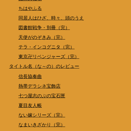
ちはやふる
同居人はひざ、時々、頭のうえ
図書館戦争・別冊（完）
天使がのぞきみ（完）
テラ・インコグニタ（完）
東京卍リベンジャーズ（完）
タイトル名（な～の）のレビュー
信長協奏曲
熱帯デラシネ宝飾店
七つ屋志のぶの宝石匣
夏目友人帳
ない嫁シリーズ（完）
なまいきざかり（完）