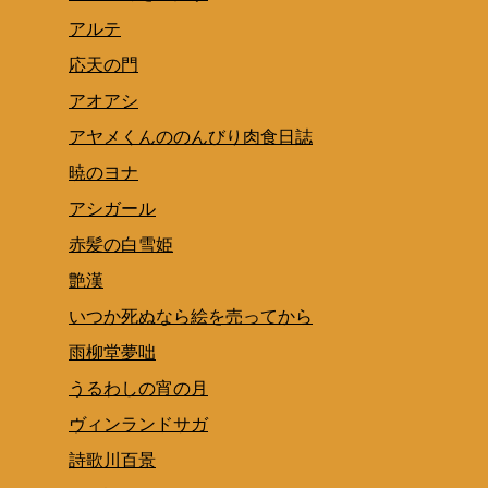
アルテ
応天の門
アオアシ
アヤメくんののんびり肉食日誌
暁のヨナ
アシガール
赤髪の白雪姫
艶漢
いつか死ぬなら絵を売ってから
雨柳堂夢咄
うるわしの宵の月
ヴィンランドサガ
詩歌川百景