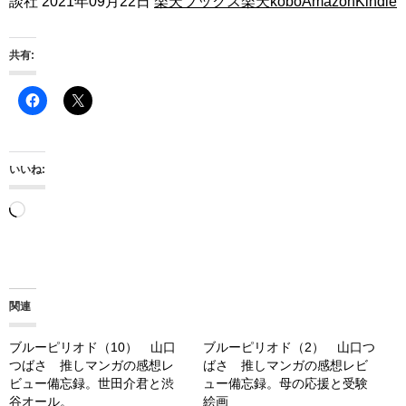
談社 2021年09月22日
楽天ブックス
楽天kobo
Amazon
Kindle
共有:
いいね:
読
み
込
み
関連
中…
ブルーピリオド（10） 山口
ブルーピリオド（2） 山口つ
つばさ 推しマンガの感想レ
ばさ 推しマンガの感想レビ
ビュー備忘録。世田介君と渋
ュー備忘録。母の応援と受験
谷オール。
絵画