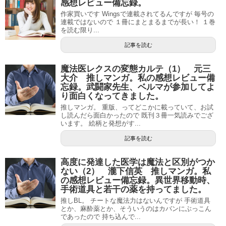
感想レビュー備忘録。
作家買いです Wingsで連載されてるんですが 毎号の
連載ではないので １冊にまとまるまでが長い！ １巻
を読む限り...
記事を読む
魔法医レクスの変態カルテ（1） 元三
大介 推しマンガ。私の感想レビュー備
忘録。武闘家先生、ベルマが参加してよ
り面白くなってきました。
推しマンガ。 重版、ってどこかに載っていて、お試
し読んだら面白かったので 既刊３冊一気読みでござ
います。 絵柄と発想がす...
記事を読む
高度に発達した医学は魔法と区別がつか
ない（2） 瀧下信英 推しマンガ。私
の感想レビュー備忘録。異世界移動時、
手術道具と若干の薬を持ってました。
推しBL。 チートな魔法力はないんですが 手術道具
とか、麻酔薬とか、そういうのはカバンにぶっこん
であったので 持ち込んで...