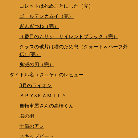
コレットは死ぬことにした（完）
ゴールデンカムイ（完）
ぎんぎつね（完）
９番目のムサシ サイレントブラック（完）
グラスの破片は猫のため息（クォート＆ハーフ外
伝）(完）
鬼滅の刃（完）
タイトル名（さ～そ）のレビュー
3月のライオン
ＳＰＹ×ＦＡＭＩＬＹ
自転車屋さんの高橋くん
塩の街
十億のアレ
スキップビート