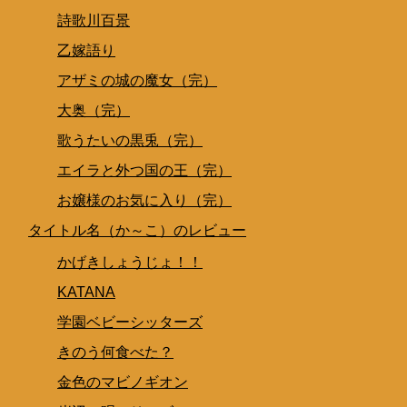
詩歌川百景
乙嫁語り
アザミの城の魔女（完）
大奥（完）
歌うたいの黒兎（完）
エイラと外つ国の王（完）
お嬢様のお気に入り（完）
タイトル名（か～こ）のレビュー
かげきしょうじょ！！
KATANA
学園ベビーシッターズ
きのう何食べた？
金色のマビノギオン