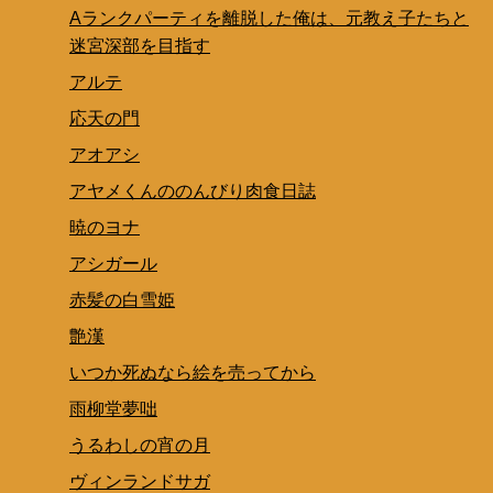
Aランクパーティを離脱した俺は、元教え子たちと
迷宮深部を目指す
アルテ
応天の門
アオアシ
アヤメくんののんびり肉食日誌
暁のヨナ
アシガール
赤髪の白雪姫
艶漢
いつか死ぬなら絵を売ってから
雨柳堂夢咄
うるわしの宵の月
ヴィンランドサガ