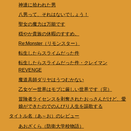
神達に拾われた男
八男って、それはないでしょう！
聖女の魔力は万能です
穏やか貴族の休暇のすすめ。
Re:Monster（リモンスター）
転生したらスライムだった件
転生したらスライムだった件・クレイマン
REVENGE
魔道具師ダリヤはうつむかない
乙女ゲー世界はモブに厳しい世界です（完）
冒険者ライセンスを剥奪されたおっさんだけど、愛
娘ができたのでのんびり人生を謳歌する
タイトル名（あ～お）のレビュー
あおざくら（防衛大学校物語）