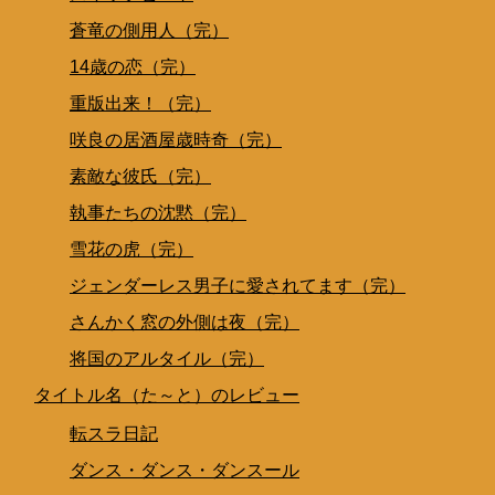
蒼竜の側用人（完）
14歳の恋（完）
重版出来！（完）
咲良の居酒屋歳時奇（完）
素敵な彼氏（完）
執事たちの沈黙（完）
雪花の虎（完）
ジェンダーレス男子に愛されてます（完）
さんかく窓の外側は夜（完）
将国のアルタイル（完）
タイトル名（た～と）のレビュー
転スラ日記
ダンス・ダンス・ダンスール