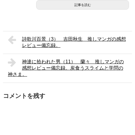
記事を読む
詩歌川百景（3） 吉田秋生 推しマンガの感想
レビュー備忘録。
神達に拾われた男（11） 蘭々 推しマンガの
感想レビュー備忘録。炭食うスライムと学問の
神さま。
コメントを残す