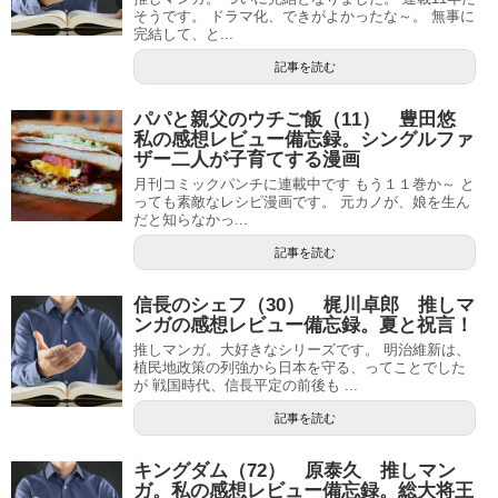
そうです。 ドラマ化、できがよかったな～。 無事に
完結して、と...
記事を読む
パパと親父のウチご飯（11） 豊田悠
私の感想レビュー備忘録。シングルファ
ザー二人が子育てする漫画
月刊コミックパンチに連載中です もう１１巻か～ と
っても素敵なレシピ漫画です。 元カノが、娘を生ん
だと知らなかっ...
記事を読む
信長のシェフ（30） 梶川卓郎 推しマ
ンガの感想レビュー備忘録。夏と祝言！
推しマンガ。大好きなシリーズです。 明治維新は、
植民地政策の列強から日本を守る、ってことでした
が 戦国時代、信長平定の前後も ...
記事を読む
キングダム（72） 原泰久 推しマン
ガ。私の感想レビュー備忘録。総大将王