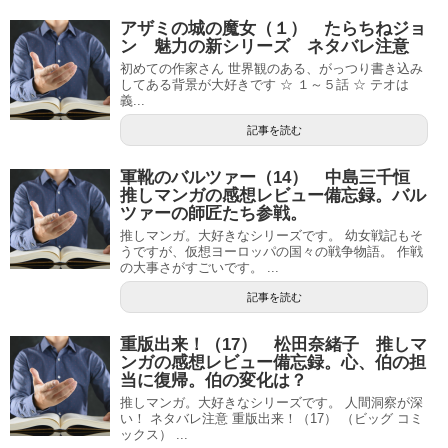
アザミの城の魔女（１） たらちねジョ
ン 魅力の新シリーズ ネタバレ注意
初めての作家さん 世界観のある、がっつり書き込み
してある背景が大好きです ☆ １～５話 ☆ テオは
義...
記事を読む
軍靴のバルツァー（14） 中島三千恒
推しマンガの感想レビュー備忘録。バル
ツァーの師匠たち参戦。
推しマンガ。大好きなシリーズです。 幼女戦記もそ
うですが、仮想ヨーロッパの国々の戦争物語。 作戦
の大事さがすごいです。 ...
記事を読む
重版出来！（17） 松田奈緒子 推しマ
ンガの感想レビュー備忘録。心、伯の担
当に復帰。伯の変化は？
推しマンガ。大好きなシリーズです。 人間洞察が深
い！ ネタバレ注意 重版出来！（17） （ビッグ コミ
ックス） ...