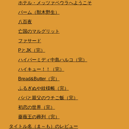
ホテル・メッツァペウラへようこそ
パーム（獣木野生）
八百夜
亡国のマルグリット
ファサード
PとJK（完）
ハイパーミディ中島ハルコ（完）
ハイキュー！！（完）
Bread&Butter（完）
ふるぎぬや紋様帳（完）
パパと親父のウチご飯（完）
初恋の世界（完）
薔薇王の葬列（完）
タイトル名（ま～も）のレビュー