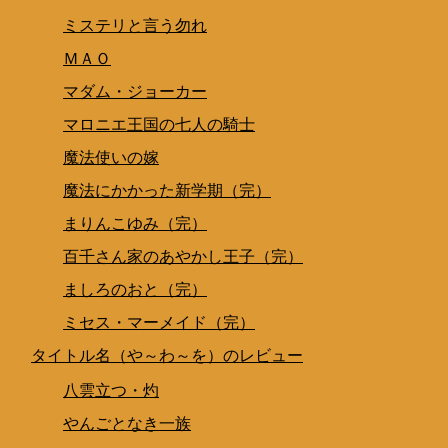
ミステリと言う勿れ
ＭＡＯ
マダム・ジョーカー
マロニエ王国の七人の騎士
魔法使いの嫁
魔法にかかった新学期（完）
まりんこゆみ（完）
百千さん家のあやかし王子（完）
ましろのおと（完）
ミセス・マーメイド（完）
タイトル名（や～わ～を）のレビュー
八雲立つ・灼
やんごとなき一族