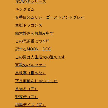
岸辺の唄シリーズ
キングダム
９番目のムサシ ゴーストアンドグレイ
空挺ドラゴンズ
銀太郎さんお頼み申す
この恋茶番につき!?
恋するMOON DOG
この男は人生最大の過ちです
軍靴のバルツァー
黒執事（枢やな）
下足痕踏んじゃいました
風光る（完）
輝夜伝（完）
極妻デイズ（完）