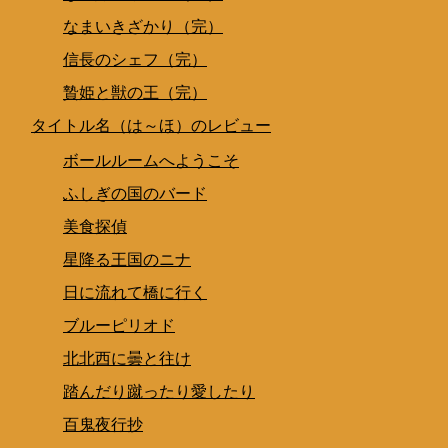
なまいきざかり（完）
信長のシェフ（完）
贄姫と獣の王（完）
タイトル名（は～ほ）のレビュー
ボールルームへようこそ
ふしぎの国のバード
美食探偵
星降る王国のニナ
日に流れて橋に行く
ブルーピリオド
北北西に曇と往け
踏んだり蹴ったり愛したり
百鬼夜行抄