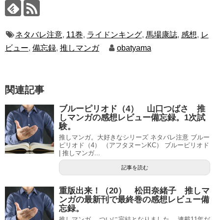
ネタバレ注意
,
11巻
,
ライドンキング
,
馬場康誌
,
感想
,
レ
ビュー
,
備忘録
,
推しマンガ
obatyama
関連記事
ブルーピリオド（4） 山口つばさ 推
しマンガの感想レビュー備忘録。1次試
験。
推しマンガ。大好きなシリーズ ネタバレ注意 ブルー
ピリオド（4） （アフタヌーンKC） ブルーピリオド
| 推しマンガ...
記事を読む
重版出来！（20） 松田奈緒子 推しマ
ンガの最新刊で最終巻の感想レビュー備
忘録。
推しマンガ。 ついに完結となりました。 連載11年だ