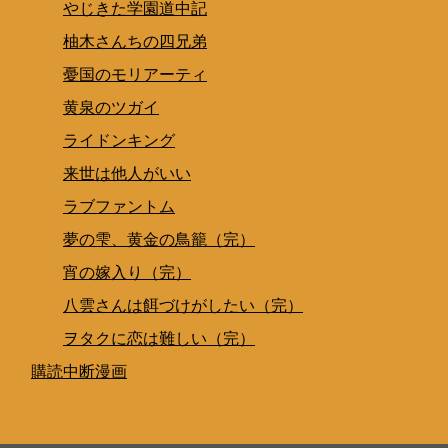
やじきた学園道中記
柚木さんちの四兄弟
憂国のモリアーティ
黄泉のツガイ
ライドンキング
来世は他人がいい
ラブファントム
夢の雫、黄金の鳥籠（完）
宵の嫁入り（完）
八雲さんは餌づけがしたい（完）
ヲタクに恋は難しい（完）
購読中断漫画