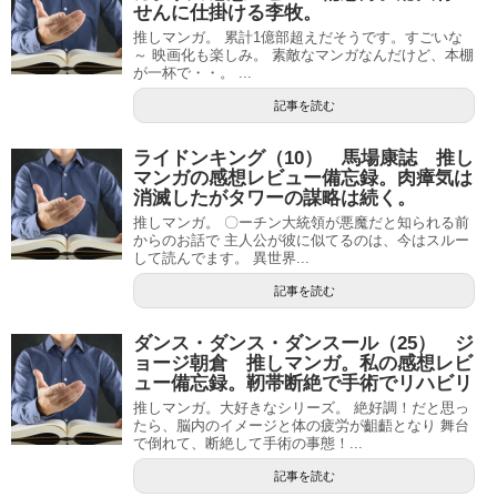
せんに仕掛ける李牧。
推しマンガ。 累計1億部超えだそうです。すごいな
～ 映画化も楽しみ。 素敵なマンガなんだけど、本棚
が一杯で・・。 ...
記事を読む
ライドンキング（10） 馬場康誌 推し
マンガの感想レビュー備忘録。肉瘴気は
消滅したがタワーの謀略は続く。
推しマンガ。 〇ーチン大統領が悪魔だと知られる前
からのお話で 主人公が彼に似てるのは、今はスルー
して読んでます。 異世界...
記事を読む
ダンス・ダンス・ダンスール（25） ジ
ョージ朝倉 推しマンガ。私の感想レビ
ュー備忘録。靭帯断絶で手術でリハビリ
推しマンガ。大好きなシリーズ。 絶好調！だと思っ
たら、脳内のイメージと体の疲労が齟齬となり 舞台
で倒れて、断絶して手術の事態！...
記事を読む