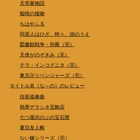
天堂家物語
痴情の接吻
ちはやふる
同居人はひざ、時々、頭のうえ
図書館戦争・別冊（完）
天使がのぞきみ（完）
テラ・インコグニタ（完）
東京卍リベンジャーズ（完）
タイトル名（な～の）のレビュー
信長協奏曲
熱帯デラシネ宝飾店
七つ屋志のぶの宝石匣
夏目友人帳
ない嫁シリーズ（完）