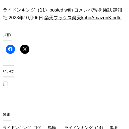
ライドンキング（11）
posted with
ヨメレバ
馬場 康誌 講談
社 2023年10月06日
楽天ブックス
楽天kobo
Amazon
Kindle
共有:
いいね:
読
み
込
み
関連
中…
ライドンキング（10） 馬場
ライドンキング（14） 馬場