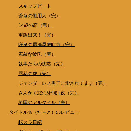
スキップビート
蒼竜の側用人（完）
14歳の恋（完）
重版出来！（完）
咲良の居酒屋歳時奇（完）
素敵な彼氏（完）
執事たちの沈黙（完）
雪花の虎（完）
ジェンダーレス男子に愛されてます（完）
さんかく窓の外側は夜（完）
将国のアルタイル（完）
タイトル名（た～と）のレビュー
転スラ日記