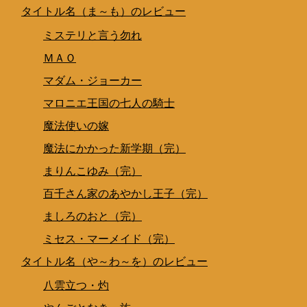
タイトル名（ま～も）のレビュー
ミステリと言う勿れ
ＭＡＯ
マダム・ジョーカー
マロニエ王国の七人の騎士
魔法使いの嫁
魔法にかかった新学期（完）
まりんこゆみ（完）
百千さん家のあやかし王子（完）
ましろのおと（完）
ミセス・マーメイド（完）
タイトル名（や～わ～を）のレビュー
八雲立つ・灼