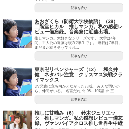
記事を読む
あおざくら（防衛大学校物語）（28）
二階堂ヒカル 推しマンガ。私の感想レ
ビュー備忘録。音楽祭に近藤出場。
推しマンガ。大好きなシリーズです。 大学は4年
間。主人公の近藤は現在2年生です。 連載は7年目。
まだまだ続きそうでうれ...
記事を読む
東京卍リベンジャーズ（12） 和久井
健 ネタバレ注意 クリスマス決戦クラ
イマックス
DV兄貴に立ち向かえなかった八戒。 みんな弱いか
ら、仲間がいる。 名言だね ☆ 98～107話 ☆ 三...
記事を読む
推しに甘噛み（6） 鈴木ジュリエッ
タ 推しマンガ。私の感想レビュー備忘
録。ヴァンパイアクロス推し世界生中継