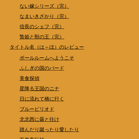
ない嫁シリーズ（完）
なまいきざかり（完）
信長のシェフ（完）
贄姫と獣の王（完）
タイトル名（は～ほ）のレビュー
ボールルームへようこそ
ふしぎの国のバード
美食探偵
星降る王国のニナ
日に流れて橋に行く
ブルーピリオド
北北西に曇と往け
踏んだり蹴ったり愛したり