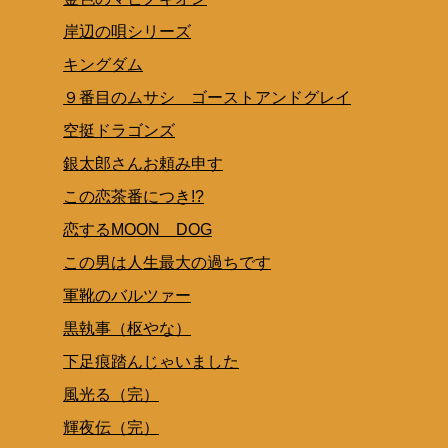
岸辺の唄シリーズ
キングダム
９番目のムサシ ゴーストアンドグレイ
空挺ドラゴンズ
銀太郎さんお頼み申す
この恋茶番につき!?
恋するMOON DOG
この男は人生最大の過ちです
軍靴のバルツァー
黒執事（枢やな）
下足痕踏んじゃいました
風光る（完）
輝夜伝（完）