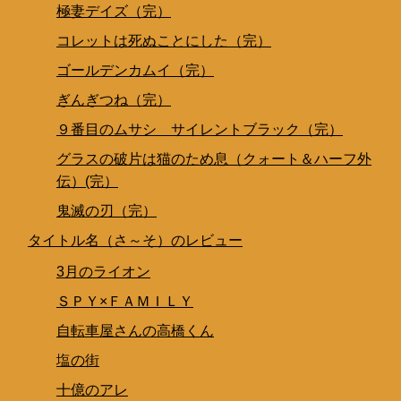
極妻デイズ（完）
コレットは死ぬことにした（完）
ゴールデンカムイ（完）
ぎんぎつね（完）
９番目のムサシ サイレントブラック（完）
グラスの破片は猫のため息（クォート＆ハーフ外
伝）(完）
鬼滅の刃（完）
タイトル名（さ～そ）のレビュー
3月のライオン
ＳＰＹ×ＦＡＭＩＬＹ
自転車屋さんの高橋くん
塩の街
十億のアレ