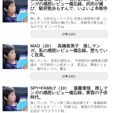
ンガの感想レビュー備忘録。武田が滅
び、駿府散歩もすんで、いよいよ本能寺
へ
推し本。大好きなシリーズも 次巻が本能寺の変、に
なりそうです 武田が滅びた年に、本能寺の変も起こ
るのです すごいですね・...
記事を読む
MAO（20） 高橋留美子 推しマン
ガ。私の感想レビュー備忘録。堕ちてい
く双馬。
推しマンガ。 安定の面白さ。 平安時代の御降家の因
縁が、大正時代へと続き いま、菜花は、摩緒ととも
に、修行をしつつ、魔を...
記事を読む
SPY×FAMILY（10） 遠藤達哉 推しマ
ンガの感想レビュー備忘録。黄昏の子供
時代。
推しマンガ。アニメ第二期も絶好調です。 毎週録画
して見てます（＾＾） 10巻では、黄昏の子供時代の
お話が 今ウクライナ戦...