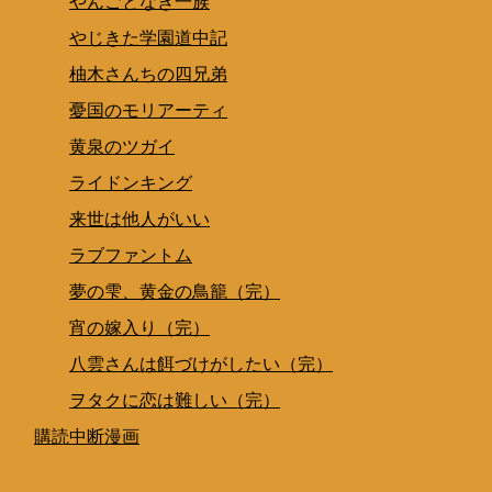
やんごとなき一族
やじきた学園道中記
柚木さんちの四兄弟
憂国のモリアーティ
黄泉のツガイ
ライドンキング
来世は他人がいい
ラブファントム
夢の雫、黄金の鳥籠（完）
宵の嫁入り（完）
八雲さんは餌づけがしたい（完）
ヲタクに恋は難しい（完）
購読中断漫画