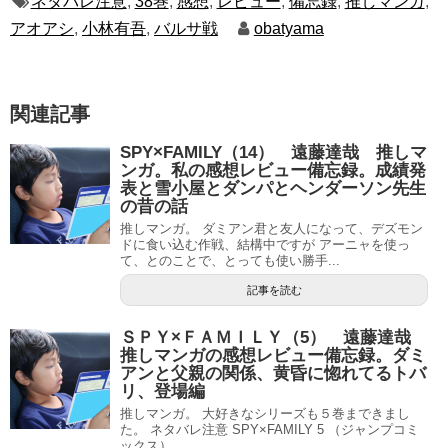
ネタバレ注意
,
38巻
,
感想
,
レビュー
,
備忘録
,
推しマンガ
,
アオアシ
,
小林有吾
,
バルサ戦
obatyama
関連記事
SPY×FAMILY（14） 遠藤達哉 推しマ
ンガ。私の感想レビュー備忘録。成績発
表と雪小屋とダンパとヘンダーソン先生
の昔の話
推しマンガ。 ダミアン君と友人になって、デズモン
ドに食い込む作戦、結構中ですが アーニャを使っ
て、とのことで、とっても使い勝手...
記事を読む
ＳＰＹ×ＦＡＭＩＬＹ（5） 遠藤達哉
推しマンガの感想レビュー備忘録。ダミ
アンと父親の関係、黄昏に惚れてるトバ
リ、登場編
推しマンガ。 大好きなシリーズも５巻まできまし
た。 ネタバレ注意 SPY×FAMILY 5 （ジャンプコミ
ックス） ...