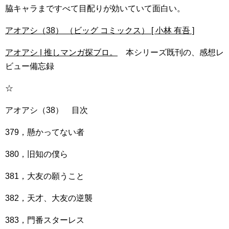
脇キャラまですべて目配りが効いていて面白い。
アオアシ（38） （ビッグ コミックス） [ 小林 有吾 ]
アオアシ | 推しマンガ探ブロ。
本シリーズ既刊の、感想レ
ビュー備忘録
☆
アオアシ（38） 目次
379，懸かってない者
380，旧知の僕ら
381，大友の願うこと
382，天才、大友の逆襲
383，門番スターレス