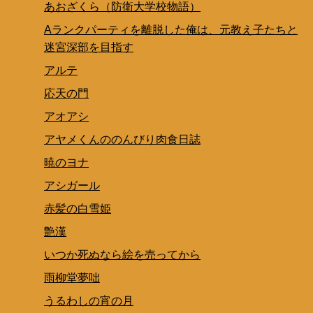
あおざくら（防衛大学校物語）
Aランクパーティを離脱した俺は、元教え子たちと
迷宮深部を目指す
アルテ
応天の門
アオアシ
アヤメくんののんびり肉食日誌
暁のヨナ
アシガール
赤髪の白雪姫
艶漢
いつか死ぬなら絵を売ってから
雨柳堂夢咄
うるわしの宵の月