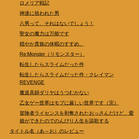
ロメリア戦記
神達に拾われた男
八男って、それはないでしょう！
聖女の魔力は万能です
穏やか貴族の休暇のすすめ。
Re:Monster（リモンスター）
転生したらスライムだった件
転生したらスライムだった件・クレイマン
REVENGE
魔道具師ダリヤはうつむかない
乙女ゲー世界はモブに厳しい世界です（完）
冒険者ライセンスを剥奪されたおっさんだけど、愛
娘ができたのでのんびり人生を謳歌する
タイトル名（あ～お）のレビュー