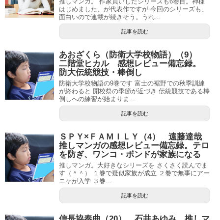
推しマンガ。 作家買いしたシリーズも6巻目。神様
はじめました、が代表作ですが 今回のシリーズも、
面白いので連載が続きそう。うれ...
記事を読む
あおざくら（防衛大学校物語）（9）
二階堂ヒカル 感想レビュー備忘録。
防大伝統競技・棒倒し
防衛大学校物語の9巻です 富士の裾野での秋季訓練
が終わると 開校祭の季節が近づき 伝統競技である棒
倒しへの練習が始まりま...
記事を読む
ＳＰＹ×ＦＡＭＩＬＹ（4） 遠藤達哉
推しマンガの感想レビュー備忘録。テロ
を防ぎ、ワンコ・ボンドが家族になる
推しマンガ。大好きなシリーズを さくさく読んでま
す（＾＾） １巻で疑似家族が成立 ２巻で無事にアー
ニャが入学 ３巻...
記事を読む
信長協奏曲（20） 石井あゆみ 推しマ