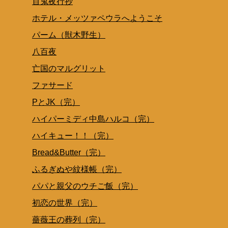
百鬼夜行抄
ホテル・メッツァペウラへようこそ
パーム（獣木野生）
八百夜
亡国のマルグリット
ファサード
PとJK（完）
ハイパーミディ中島ハルコ（完）
ハイキュー！！（完）
Bread&Butter（完）
ふるぎぬや紋様帳（完）
パパと親父のウチご飯（完）
初恋の世界（完）
薔薇王の葬列（完）