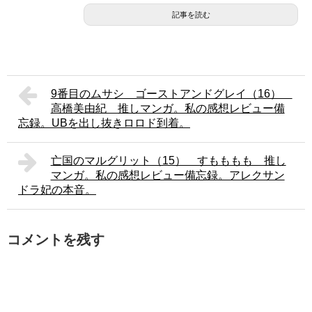
記事を読む
9番目のムサシ ゴーストアンドグレイ（16）
高橋美由紀 推しマンガ。私の感想レビュー備
忘録。UBを出し抜きロロド到着。
亡国のマルグリット（15） すもももも 推し
マンガ。私の感想レビュー備忘録。アレクサン
ドラ妃の本音。
コメントを残す