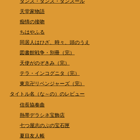
ダンス・ダンス・ダンスール
天堂家物語
痴情の接吻
ちはやふる
同居人はひざ、時々、頭のうえ
図書館戦争・別冊（完）
天使がのぞきみ（完）
テラ・インコグニタ（完）
東京卍リベンジャーズ（完）
タイトル名（な～の）のレビュー
信長協奏曲
熱帯デラシネ宝飾店
七つ屋志のぶの宝石匣
夏目友人帳