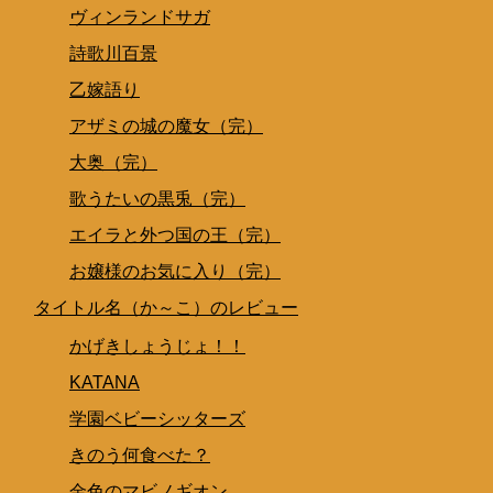
ヴィンランドサガ
詩歌川百景
乙嫁語り
アザミの城の魔女（完）
大奥（完）
歌うたいの黒兎（完）
エイラと外つ国の王（完）
お嬢様のお気に入り（完）
タイトル名（か～こ）のレビュー
かげきしょうじょ！！
KATANA
学園ベビーシッターズ
きのう何食べた？
金色のマビノギオン