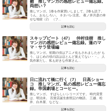
雛 推しマンガの感想レビュー備忘録。
両想い？
推しマンガ。1巻を作家買いしまして、2巻も読了。
うん、おもしろい。 ネタバレ注意。 夜ノ井月彦の幸
せな地獄（2） （フ...
記事を読む
スキップビート（47） 仲村佳樹 推し
マンガの感想レビュー備忘録。蓮のマ
マ・サラ登場編
推しマンガ。初期の頃はアニメ化もされましたが も
う、はじめの頃の話はほとんど覚えてない・・。 人
気作家だし、私も好きな作家さん...
記事を読む
日に流れて橋に行く（7） 日高ショー
コ 推しマンガ。私の感想レビュー備忘
録。帝国劇場とコーヒー。
推しマンガ。 すばらしいシリーズです。 時代背景
は、明治末。 百貨店誕生創世記の物語。 三越、松
井、白木屋、などな...
記事を読む