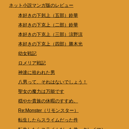
ネット小説マンガ版のレビュー
本好きの下剋上（五部）鈴華
本好きの下克上（二部）鈴華
本好きの下克上（三部）涼野涼
本好きの下克上（四部）勝木光
幼女戦記
ロメリア戦記
神達に拾われた男
八男って、それはないでしょう！
聖女の魔力は万能です
穏やか貴族の休暇のすすめ。
Re:Monster（リモンスター）
転生したらスライムだった件