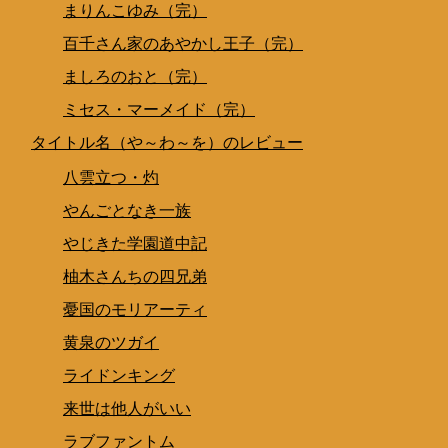
まりんこゆみ（完）
百千さん家のあやかし王子（完）
ましろのおと（完）
ミセス・マーメイド（完）
タイトル名（や～わ～を）のレビュー
八雲立つ・灼
やんごとなき一族
やじきた学園道中記
柚木さんちの四兄弟
憂国のモリアーティ
黄泉のツガイ
ライドンキング
来世は他人がいい
ラブファントム