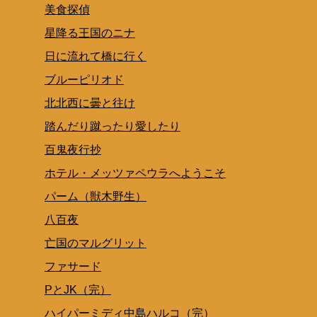
美食探偵
星降る王国のニナ
日に流れて橋に行く
ブルーピリオド
北北西に曇と往け
踏んだり蹴ったり愛したり
百鬼夜行抄
ホテル・メッツァペウラへようこそ
パーム（獣木野生）
八百夜
亡国のマルグリット
ファサード
PとJK（完）
ハイパーミディ中島ハルコ（完）