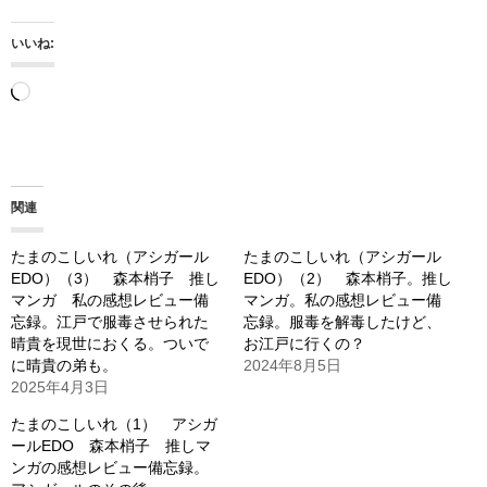
いいね:
読
み
込
み
関連
中…
たまのこしいれ（アシガール
たまのこしいれ（アシガール
EDO）（3） 森本梢子 推し
EDO）（2） 森本梢子。推し
マンガ 私の感想レビュー備
マンガ。私の感想レビュー備
忘録。江戸で服毒させられた
忘録。服毒を解毒したけど、
晴貴を現世におくる。ついで
お江戸に行くの？
に晴貴の弟も。
2024年8月5日
2025年4月3日
たまのこしいれ（1） アシガ
ールEDO 森本梢子 推しマ
ンガの感想レビュー備忘録。