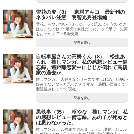
雪花の虎（8） 東村アキコ 最新刊の
ネタバレ注意 明智光秀登場編
雪花、をついつい「せっか」って読んじゃうの ゆき
はな、なのね ☆ 景虎は女性だった、って形で、史実
をおっかけている歴史漫...
記事を読む
自転車屋さんの高橋くん（8） 松虫あ
られ 推しマンガ。私の感想レビュー備
忘録。遠距離恋愛中にじじが倒れて高橋
家の過去が。
推しマンガ。 大好きなシリーズです はじめ、絵柄が
好みでないな～と思ったんですが、展開が面白くて
継続読みしてます 現在、...
記事を読む
黒執事（35） 枢やな 推しマンガ。私
の感想レビュー備忘録。あの子が死ぬと
は思わなかった。
推しマンガ。 35巻まで進みましたね。現在、シェル