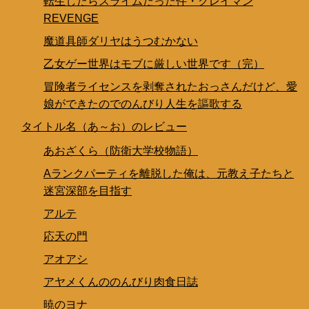
転生したらスライムだった件・クレイマン
REVENGE
魔道具師ダリヤはうつむかない
乙女ゲー世界はモブに厳しい世界です（完）
冒険者ライセンスを剥奪されたおっさんだけど、愛
娘ができたのでのんびり人生を謳歌する
タイトル名（あ～お）のレビュー
あおざくら（防衛大学校物語）
Aランクパーティを離脱した俺は、元教え子たちと
迷宮深部を目指す
アルテ
応天の門
アオアシ
アヤメくんののんびり肉食日誌
暁のヨナ