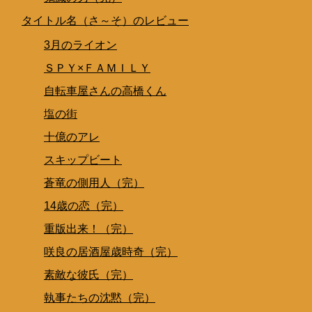
タイトル名（さ～そ）のレビュー
3月のライオン
ＳＰＹ×ＦＡＭＩＬＹ
自転車屋さんの高橋くん
塩の街
十億のアレ
スキップビート
蒼竜の側用人（完）
14歳の恋（完）
重版出来！（完）
咲良の居酒屋歳時奇（完）
素敵な彼氏（完）
執事たちの沈黙（完）