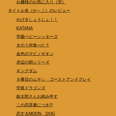
お嬢様のお気に入り（完）
タイトル名（か～こ）のレビュー
かげきしょうじょ！！
KATANA
学園ベビーシッターズ
きのう何食べた？
金色のマビノギオン
岸辺の唄シリーズ
キングダム
９番目のムサシ ゴーストアンドグレイ
空挺ドラゴンズ
銀太郎さんお頼み申す
この恋茶番につき!?
恋するMOON DOG