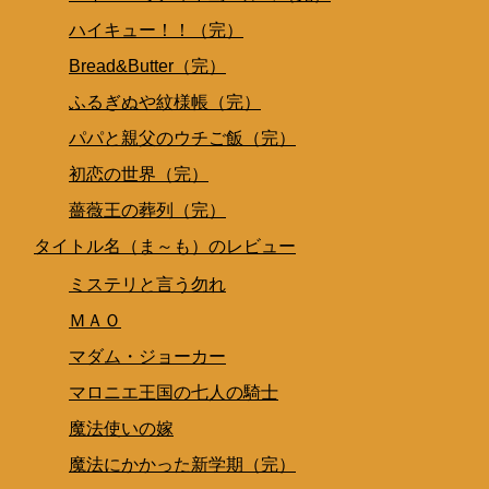
ハイキュー！！（完）
Bread&Butter（完）
ふるぎぬや紋様帳（完）
パパと親父のウチご飯（完）
初恋の世界（完）
薔薇王の葬列（完）
タイトル名（ま～も）のレビュー
ミステリと言う勿れ
ＭＡＯ
マダム・ジョーカー
マロニエ王国の七人の騎士
魔法使いの嫁
魔法にかかった新学期（完）