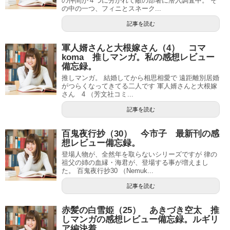
の仲間が４つに分かれて敵の部署に潜入調査中。 そ
の中の一つ、フィニとスネーク...
記事を読む
軍人婿さんと大根嫁さん（4） コマ
koma 推しマンガ。私の感想レビュー
備忘録。
推しマンガ。 結婚してから相思相愛で 遠距離別居婚
がつらくなってきてる二人です 軍人婿さんと大根嫁
さん 4 （芳文社コミ...
記事を読む
百鬼夜行抄（30） 今市子 最新刊の感
想レビュー備忘録。
登場人物が、全然年を取らないシリーズですが 律の
祖父の姉の血縁・海君が、登場する事が増えまし
た。 百鬼夜行抄30 （Nemuk...
記事を読む
赤髪の白雪姫（25） あきづき空太 推
しマンガの感想レビュー備忘録。ルギリ
ア編決着