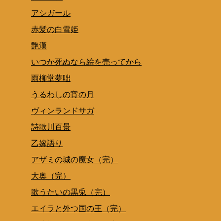
アシガール
赤髪の白雪姫
艶漢
いつか死ぬなら絵を売ってから
雨柳堂夢咄
うるわしの宵の月
ヴィンランドサガ
詩歌川百景
乙嫁語り
アザミの城の魔女（完）
大奥（完）
歌うたいの黒兎（完）
エイラと外つ国の王（完）