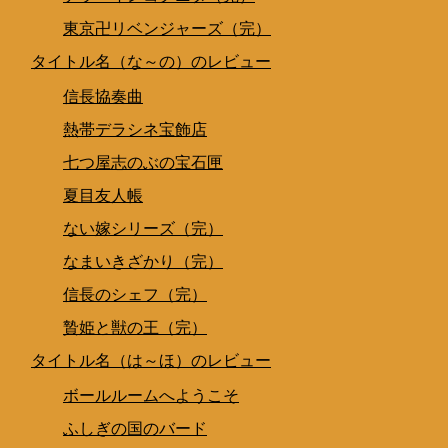
東京卍リベンジャーズ（完）
タイトル名（な～の）のレビュー
信長協奏曲
熱帯デラシネ宝飾店
七つ屋志のぶの宝石匣
夏目友人帳
ない嫁シリーズ（完）
なまいきざかり（完）
信長のシェフ（完）
贄姫と獣の王（完）
タイトル名（は～ほ）のレビュー
ボールルームへようこそ
ふしぎの国のバード