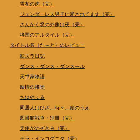
雪花の虎（完）
ジェンダーレス男子に愛されてます（完）
さんかく窓の外側は夜（完）
将国のアルタイル（完）
タイトル名（た～と）のレビュー
転スラ日記
ダンス・ダンス・ダンスール
天堂家物語
痴情の接吻
ちはやふる
同居人はひざ、時々、頭のうえ
図書館戦争・別冊（完）
天使がのぞきみ（完）
テラ・インコグニタ（完）