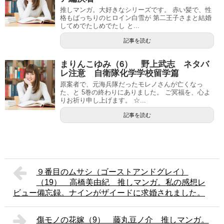
推しマンガ。大好きなシリーズです。 赤い髪で、性
格もばっちりのヒロイン白雪が 第二王子さまと結婚
してめでたしめでたし と...
記事を読む
まりんこゆみ（6） 野上武志 ネタバ
レ注意 自衛隊化学学校留学篇
原案者で、元海兵隊だったモレノさんが亡くなっ
た、と 5巻の終わりにありました。 ご冥福を、心よ
りお祈り申し上げます。 ☆...
記事を読む
９番目のムサシ（ゴーストアンドグレイ）
（19） 高橋美由紀 推しマンガ。私の感想レ
ビュー備忘録。ナインがザイードに求婚されました。
傷モノの花嫁（9） 藤丸豆ノ介 推しマンガ。