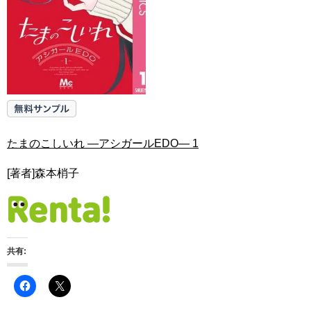
たまのこしいれ ―アシガールEDO― 1
[著者]森本梢子
共有: