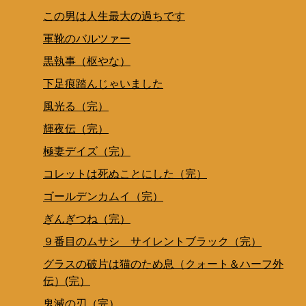
この男は人生最大の過ちです
軍靴のバルツァー
黒執事（枢やな）
下足痕踏んじゃいました
風光る（完）
輝夜伝（完）
極妻デイズ（完）
コレットは死ぬことにした（完）
ゴールデンカムイ（完）
ぎんぎつね（完）
９番目のムサシ サイレントブラック（完）
グラスの破片は猫のため息（クォート＆ハーフ外
伝）(完）
鬼滅の刃（完）