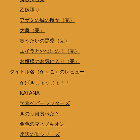
乙嫁語り
アザミの城の魔女（完）
大奥（完）
歌うたいの黒兎（完）
エイラと外つ国の王（完）
お嬢様のお気に入り（完）
タイトル名（か～こ）のレビュー
かげきしょうじょ！！
KATANA
学園ベビーシッターズ
きのう何食べた？
金色のマビノギオン
岸辺の唄シリーズ