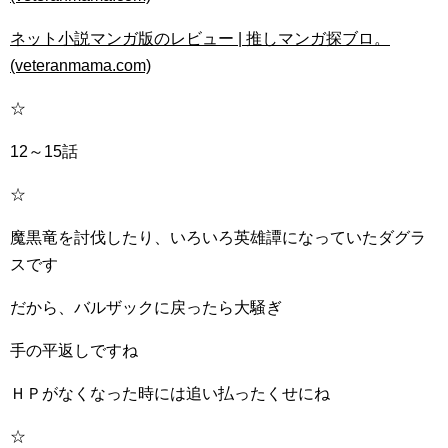
ネット小説マンガ版のレビュー | 推しマンガ探ブロ。
(veteranmama.com)
☆
12～15話
☆
魔黒竜を討伐したり、いろいろ英雄譚になっていたダグラ
スです
だから、バルザックに戻ったら大騒ぎ
手の平返しですね
ＨＰがなくなった時には追い払ったくせにね
☆