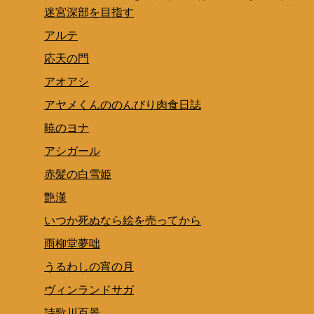
迷宮深部を目指す
アルテ
応天の門
アオアシ
アヤメくんののんびり肉食日誌
暁のヨナ
アシガール
赤髪の白雪姫
艶漢
いつか死ぬなら絵を売ってから
雨柳堂夢咄
うるわしの宵の月
ヴィンランドサガ
詩歌川百景