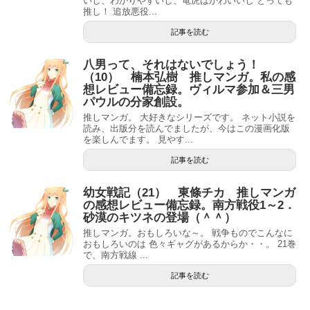
いし、わかりやすいし、竜虎はかわいいし とっても
推し！ 追放悪役...
記事を読む
八男って、それはないでしょう！
（10） 楠本弘樹 推しマンガ。私の感
想レビュー備忘録。ヴィルマ参加＆三男
パウルの分家創設。
推しマンガ。 大好きなシリーズです。 ネット小説を
読み、出版分を読んでましたが、今はこの漫画化版
を楽しんでます。 見やす...
記事を読む
幼女戦記（21） 東條チカ 推しマンガ
の感想レビュー備忘録。南方戦役1～2．
砂漠のキツネの登場（＾＾）
推しマンガ。おもしろいな～。 戦争ものでこんなに
おもしろいのは 色々ギャグがあるからか・・。 21巻
で、南方戦線 ...
記事を読む