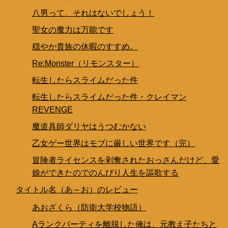
八男って、それはないでしょう！
聖女の魔力は万能です
穏やか貴族の休暇のすすめ。
Re:Monster（リモンスター）
転生したらスライムだった件
転生したらスライムだった件・クレイマン
REVENGE
魔道具師ダリヤはうつむかない
乙女ゲー世界はモブに厳しい世界です（完）
冒険者ライセンスを剥奪されたおっさんだけど、愛
娘ができたのでのんびり人生を謳歌する
タイトル名（あ～お）のレビュー
あおざくら（防衛大学校物語）
Aランクパーティを離脱した俺は、元教え子たちと