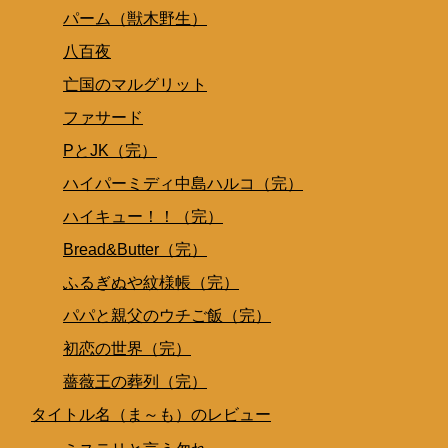
パーム（獣木野生）
八百夜
亡国のマルグリット
ファサード
PとJK（完）
ハイパーミディ中島ハルコ（完）
ハイキュー！！（完）
Bread&Butter（完）
ふるぎぬや紋様帳（完）
パパと親父のウチご飯（完）
初恋の世界（完）
薔薇王の葬列（完）
タイトル名（ま～も）のレビュー