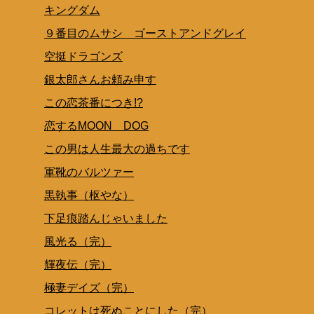
キングダム
９番目のムサシ ゴーストアンドグレイ
空挺ドラゴンズ
銀太郎さんお頼み申す
この恋茶番につき!?
恋するMOON DOG
この男は人生最大の過ちです
軍靴のバルツァー
黒執事（枢やな）
下足痕踏んじゃいました
風光る（完）
輝夜伝（完）
極妻デイズ（完）
コレットは死ぬことにした（完）