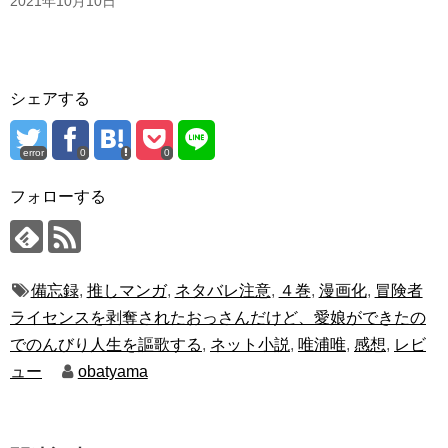
2021年10月10日
シェアする
error
0
0
フォローする
備忘録
,
推しマンガ
,
ネタバレ注意
,
４巻
,
漫画化
,
冒険者
ライセンスを剥奪されたおっさんだけど、愛娘ができたの
でのんびり人生を謳歌する
,
ネット小説
,
唯浦唯
,
感想
,
レビ
ュー
obatyama