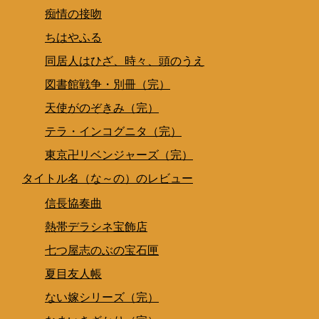
痴情の接吻
ちはやふる
同居人はひざ、時々、頭のうえ
図書館戦争・別冊（完）
天使がのぞきみ（完）
テラ・インコグニタ（完）
東京卍リベンジャーズ（完）
タイトル名（な～の）のレビュー
信長協奏曲
熱帯デラシネ宝飾店
七つ屋志のぶの宝石匣
夏目友人帳
ない嫁シリーズ（完）