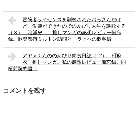
冒険者ライセンスを剥奪されたおっさんだけ
ど、愛娘ができたのでのんびり人生を謳歌する
（３） 唯浦史 推しマンガの感想レビュー備忘
録。歓楽都市ミルトン訪問と、ラビへの刺客編
アヤメくんののんびり肉食日誌（12） 町麻
衣 推しマンガ。私の感想レビュー備忘録。同
棲前契約書！
コメントを残す