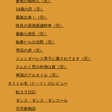
蒼竜の側用人（完）
14歳の恋（完）
重版出来！（完）
咲良の居酒屋歳時奇（完）
素敵な彼氏（完）
執事たちの沈黙（完）
雪花の虎（完）
ジェンダーレス男子に愛されてます（完）
さんかく窓の外側は夜（完）
将国のアルタイル（完）
タイトル名（た～と）のレビュー
転スラ日記
ダンス・ダンス・ダンスール
天堂家物語