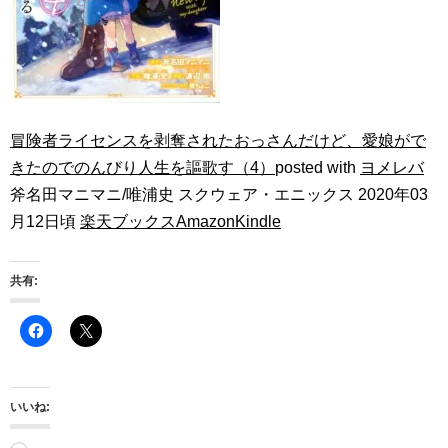
冒険者ライセンスを剥奪されたおっさんだけど、愛娘がで
きたのでのんびり人生を謳歌す（4）
posted with
ヨメレバ
斧名田マニマニ/唯浦史 スクウェア・エニックス 2020年03
月12日頃
楽天ブックス
Amazon
Kindle
共有:
いいね: