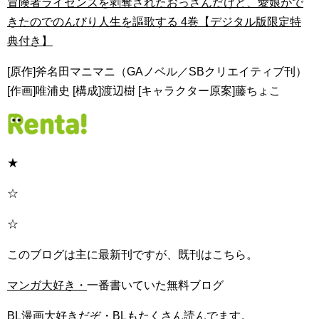
冒険者ライセンスを剥奪されたおっさんだけど、愛娘がで
きたのでのんびり人生を謳歌する 4巻【デジタル版限定特
典付き】
[原作]斧名田マニマニ（GAノベル／SBクリエイティブ刊）
[作画]唯浦史 [構成]渡辺樹 [キャラクター原案]藤ちょこ
★
☆
☆
このブログは主に最新刊ですが、既刊はこちら。
マンガ大好き・
一番書いていた無料ブログ
BL漫画大好きだぞ・
BLもたくさん読んでます。