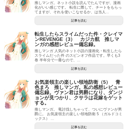
推しマンガ。ネット小説を読んでたんですが、漫画
化がいい感じです。 転生に際して、チートをもらっ
てますが、それを使いこなせるか、は当人...
記事を読む
転生したらスライムだった件・クレイマ
ンREVENGE（3） カジカ航 推しマ
ンガの感想レビュー備忘録。
推しマンガ 人気のネット小説の漫画化・転生したら
スライムだった件 のスピンオフ作品です。早くも3
巻 半年分で一冊なので、...
記事を読む
お気楽領主の楽しい領地防衛（5） 青
色まろ 推しマンガ。私の感想レビュー
備忘録。ヴァン君は男爵になり、ダンジ
ョンが見つかり、クサラは花嫁をゲット
する。
推しマンガ。 竜討伐しちゃって、ついにヴァンが男
爵に。 お気楽領主の楽しい領地防衛 5 （ガルドコミ
ックス） ...
記事を読む