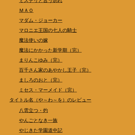
ミステリと言う勿れ
ＭＡＯ
マダム・ジョーカー
マロニエ王国の七人の騎士
魔法使いの嫁
魔法にかかった新学期（完）
まりんこゆみ（完）
百千さん家のあやかし王子（完）
ましろのおと（完）
ミセス・マーメイド（完）
タイトル名（や～わ～を）のレビュー
八雲立つ・灼
やんごとなき一族
やじきた学園道中記