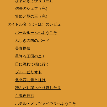
なまいきざかり（完）
信長のシェフ（完）
贄姫と獣の王（完）
タイトル名（は～ほ）のレビュー
ボールルームへようこそ
ふしぎの国のバード
美食探偵
星降る王国のニナ
日に流れて橋に行く
ブルーピリオド
北北西に曇と往け
踏んだり蹴ったり愛したり
百鬼夜行抄
ホテル・メッツァペウラへようこそ