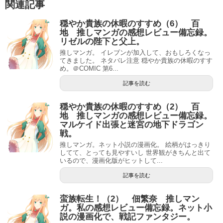
関連記事
穏やか貴族の休暇のすすめ（6） 百
地 推しマンガの感想レビュー備忘録。
リゼルの陛下と父上。
推しマンガ。 イレブンが加入して、おもしろくなっ
てきました。 ネタバレ注意 穏やか貴族の休暇のすす
め。＠COMIC 第6...
記事を読む
穏やか貴族の休暇のすすめ（2） 百
地 推しマンガの感想レビュー備忘録。
マルケイド出張と迷宮の地下ドラゴン
戦。
推しマンガ。ネット小説の漫画化。 絵柄がはっきり
してて、とっても見やすいし 世界観がきちんと出て
いるので、漫画化版がヒットして...
記事を読む
蛮族転生！（2） 佃繁奈 推しマン
ガ。私の感想レビュー備忘録。ネット小
説の漫画化で、戦記ファンタジー。