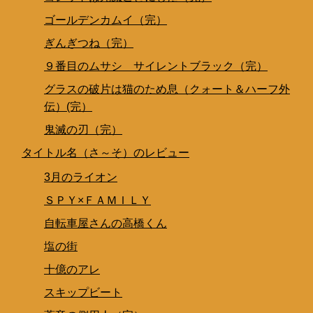
ゴールデンカムイ（完）
ぎんぎつね（完）
９番目のムサシ サイレントブラック（完）
グラスの破片は猫のため息（クォート＆ハーフ外
伝）(完）
鬼滅の刃（完）
タイトル名（さ～そ）のレビュー
3月のライオン
ＳＰＹ×ＦＡＭＩＬＹ
自転車屋さんの高橋くん
塩の街
十億のアレ
スキップビート