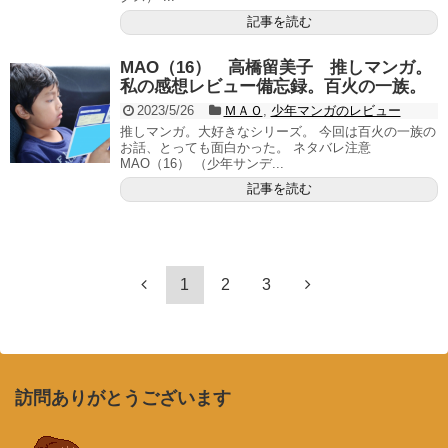
記事を読む
MAO（16） 高橋留美子 推しマンガ。
私の感想レビュー備忘録。百火の一族。
2023/5/26
ＭＡＯ
,
少年マンガのレビュー
推しマンガ。大好きなシリーズ。 今回は百火の一族の
お話、とっても面白かった。 ネタバレ注意
MAO（16） （少年サンデ...
記事を読む
1
2
3
訪問ありがとうございます