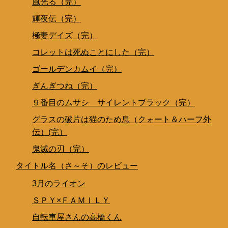
風光る（完）
輝夜伝（完）
極妻デイズ（完）
コレットは死ぬことにした（完）
ゴールデンカムイ（完）
ぎんぎつね（完）
９番目のムサシ サイレントブラック（完）
グラスの破片は猫のため息（クォート＆ハーフ外
伝）(完）
鬼滅の刃（完）
タイトル名（さ～そ）のレビュー
3月のライオン
ＳＰＹ×ＦＡＭＩＬＹ
自転車屋さんの高橋くん