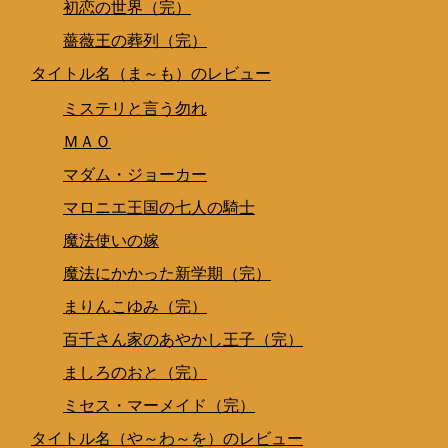
初恋の世界（完）
薔薇王の葬列（完）
タイトル名（ま～も）のレビュー
ミステリと言う勿れ
ＭＡＯ
マダム・ジョーカー
マロニエ王国の七人の騎士
魔法使いの嫁
魔法にかかった新学期（完）
まりんこゆみ（完）
百千さん家のあやかし王子（完）
ましろのおと（完）
ミセス・マーメイド（完）
タイトル名（や～わ～を）のレビュー