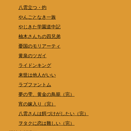
八雲立つ・灼
やんごとなき一族
やじきた学園道中記
柚木さんちの四兄弟
憂国のモリアーティ
黄泉のツガイ
ライドンキング
来世は他人がいい
ラブファントム
夢の雫、黄金の鳥籠（完）
宵の嫁入り（完）
八雲さんは餌づけがしたい（完）
ヲタクに恋は難しい（完）