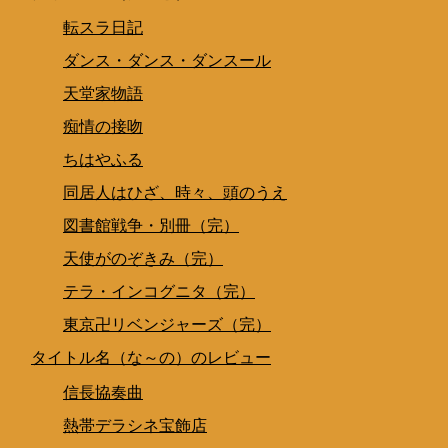
転スラ日記
ダンス・ダンス・ダンスール
天堂家物語
痴情の接吻
ちはやふる
同居人はひざ、時々、頭のうえ
図書館戦争・別冊（完）
天使がのぞきみ（完）
テラ・インコグニタ（完）
東京卍リベンジャーズ（完）
タイトル名（な～の）のレビュー
信長協奏曲
熱帯デラシネ宝飾店