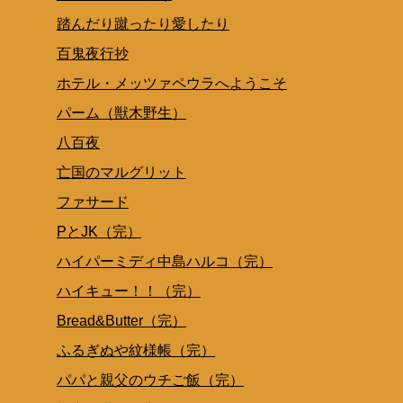
踏んだり蹴ったり愛したり
百鬼夜行抄
ホテル・メッツァペウラへようこそ
パーム（獣木野生）
八百夜
亡国のマルグリット
ファサード
PとJK（完）
ハイパーミディ中島ハルコ（完）
ハイキュー！！（完）
Bread&Butter（完）
ふるぎぬや紋様帳（完）
パパと親父のウチご飯（完）