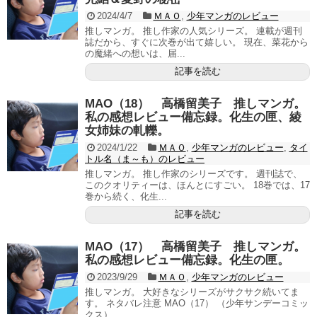
2024/4/7
ＭＡＯ
,
少年マンガのレビュー
推しマンガ。 推し作家の人気シリーズ。 連載が週刊
誌だから、すぐに次巻が出て嬉しい。 現在、菜花から
の魔緒への想いは、届...
記事を読む
MAO（18） 高橋留美子 推しマンガ。
私の感想レビュー備忘録。化生の匣、綾
女姉妹の軋轢。
2024/1/22
ＭＡＯ
,
少年マンガのレビュー
,
タイ
トル名（ま～も）のレビュー
推しマンガ。 推し作家のシリーズです。 週刊誌で、
このクオリティーは、ほんとにすごい。 18巻では、17
巻から続く、化生...
記事を読む
MAO（17） 高橋留美子 推しマンガ。
私の感想レビュー備忘録。化生の匣。
2023/9/29
ＭＡＯ
,
少年マンガのレビュー
推しマンガ。 大好きなシリーズがサクサク続いてま
す。 ネタバレ注意 MAO（17） （少年サンデーコミッ
クス） ...