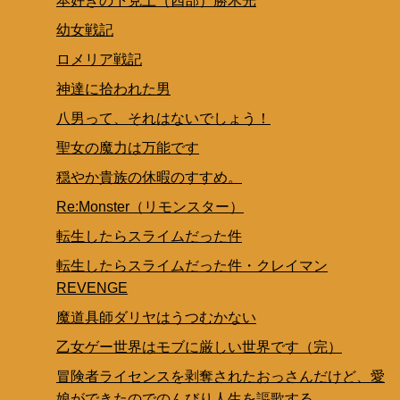
本好きの下克上（四部）勝木光
幼女戦記
ロメリア戦記
神達に拾われた男
八男って、それはないでしょう！
聖女の魔力は万能です
穏やか貴族の休暇のすすめ。
Re:Monster（リモンスター）
転生したらスライムだった件
転生したらスライムだった件・クレイマン
REVENGE
魔道具師ダリヤはうつむかない
乙女ゲー世界はモブに厳しい世界です（完）
冒険者ライセンスを剥奪されたおっさんだけど、愛
娘ができたのでのんびり人生を謳歌する