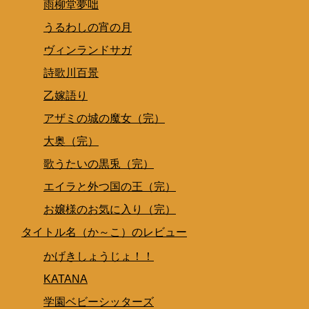
雨柳堂夢咄
うるわしの宵の月
ヴィンランドサガ
詩歌川百景
乙嫁語り
アザミの城の魔女（完）
大奥（完）
歌うたいの黒兎（完）
エイラと外つ国の王（完）
お嬢様のお気に入り（完）
タイトル名（か～こ）のレビュー
かげきしょうじょ！！
KATANA
学園ベビーシッターズ