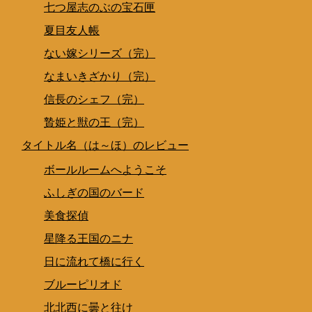
七つ屋志のぶの宝石匣
夏目友人帳
ない嫁シリーズ（完）
なまいきざかり（完）
信長のシェフ（完）
贄姫と獣の王（完）
タイトル名（は～ほ）のレビュー
ボールルームへようこそ
ふしぎの国のバード
美食探偵
星降る王国のニナ
日に流れて橋に行く
ブルーピリオド
北北西に曇と往け