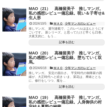
MAO（21） 高橋留美子 推しマンガ。
私の感想レビュー備忘録。呪い＆子寄せ&
生人形
2024/10/5
ＭＡＯ
,
少年マンガのレビュー
推しマンガ。 週刊連載で、このレベルはほんとうにす
ごいです。 新シリーズ、と思ってたけど早くも21巻。
犬夜叉的に、もう...
記事を読む
MAO（20） 高橋留美子 推しマンガ。
私の感想レビュー備忘録。堕ちていく双
馬。
2024/6/18
ＭＡＯ
,
少年マンガのレビュー
推しマンガ。 安定の面白さ。 平安時代の御降家の因
縁が、大正時代へと続き いま、菜花は、摩緒ととも
に、修行をしつつ、魔を...
記事を読む
MAO（19） 高橋留美子 推しマンガ。
私の感想レビュー備忘録。人身御供の村
完結＆夏野の秘密