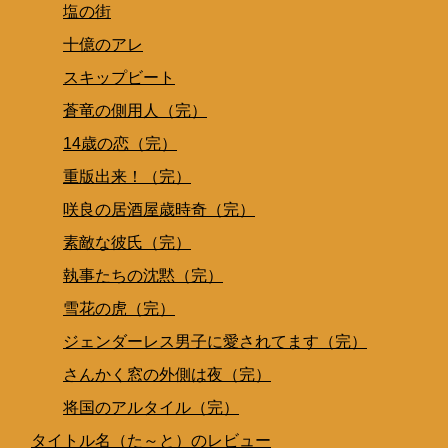
塩の街
十億のアレ
スキップビート
蒼竜の側用人（完）
14歳の恋（完）
重版出来！（完）
咲良の居酒屋歳時奇（完）
素敵な彼氏（完）
執事たちの沈黙（完）
雪花の虎（完）
ジェンダーレス男子に愛されてます（完）
さんかく窓の外側は夜（完）
将国のアルタイル（完）
タイトル名（た～と）のレビュー