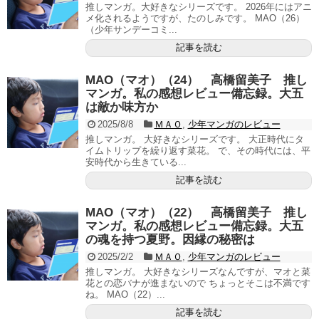
推しマンガ。大好きなシリーズです。 2026年にはアニ
メ化されるようですが、たのしみです。 MAO（26）
（少年サンデーコミ...
記事を読む
MAO（マオ）（24） 高橋留美子 推し
マンガ。私の感想レビュー備忘録。大五
は敵か味方か
2025/8/8
ＭＡＯ
,
少年マンガのレビュー
推しマンガ。 大好きなシリーズです。 大正時代にタ
イムトリップを繰り返す菜花。 で、その時代には、平
安時代から生きている...
記事を読む
MAO（マオ）（22） 高橋留美子 推し
マンガ。私の感想レビュー備忘録。大五
の魂を持つ夏野。因縁の秘密は
2025/2/2
ＭＡＯ
,
少年マンガのレビュー
推しマンガ。 大好きなシリーズなんですが、マオと菜
花との恋バナが進まないので ちょっとそこは不満です
ね。 MAO（22）...
記事を読む