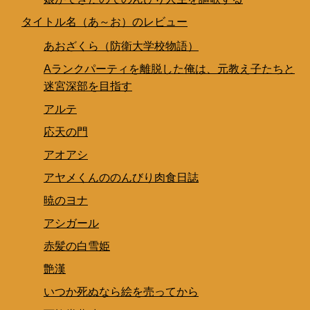
タイトル名（あ～お）のレビュー
あおざくら（防衛大学校物語）
Aランクパーティを離脱した俺は、元教え子たちと
迷宮深部を目指す
アルテ
応天の門
アオアシ
アヤメくんののんびり肉食日誌
暁のヨナ
アシガール
赤髪の白雪姫
艶漢
いつか死ぬなら絵を売ってから