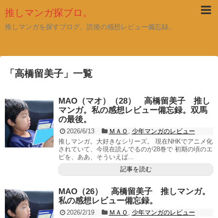
推しマンガ探ブロ。
推しマンガを探すブログ。読後の感想レビュー備忘録。
「
高橋留美子
」
一覧
MAO（マオ）（28） 高橋留美子 推し
マンガ。私の感想レビュー備忘録。双馬
の最後。
2026/6/13
ＭＡＯ
,
少年マンガのレビュー
推しマンガ。大好きなシリーズ。 現在NHKでアニメ化
されていて、今現在読んでるのが28巻で 初期の頃のエ
ピを、ああ、そういえば...
記事を読む
MAO（26） 高橋留美子 推しマンガ。
私の感想レビュー備忘録。
2026/2/19
ＭＡＯ
,
少年マンガのレビュー