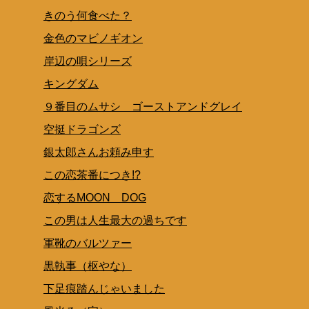
きのう何食べた？
金色のマビノギオン
岸辺の唄シリーズ
キングダム
９番目のムサシ ゴーストアンドグレイ
空挺ドラゴンズ
銀太郎さんお頼み申す
この恋茶番につき!?
恋するMOON DOG
この男は人生最大の過ちです
軍靴のバルツァー
黒執事（枢やな）
下足痕踏んじゃいました