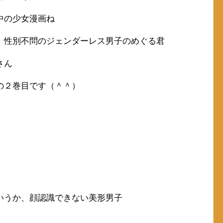
中の少女漫画ね
、性別不問のジェンダーレス男子のめぐる君
さん
の２巻目です（＾＾）
いうか、顔認識できない美形男子