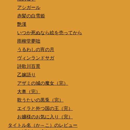
アシガール
赤髪の白雪姫
艶漢
いつか死ぬなら絵を売ってから
雨柳堂夢咄
うるわしの宵の月
ヴィンランドサガ
詩歌川百景
乙嫁語り
アザミの城の魔女（完）
大奥（完）
歌うたいの黒兎（完）
エイラと外つ国の王（完）
お嬢様のお気に入り（完）
タイトル名（か～こ）のレビュー