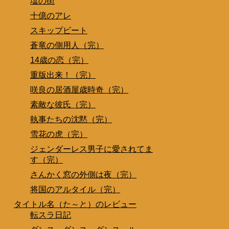
塩の街
十億のアレ
スキップビート
蒼竜の側用人（完）
14歳の恋（完）
重版出来！（完）
咲良の居酒屋歳時奇（完）
素敵な彼氏（完）
執事たちの沈黙（完）
雪花の虎（完）
ジェンダーレス男子に愛されてま
す（完）
さんかく窓の外側は夜（完）
将国のアルタイル（完）
タイトル名（た～と）のレビュー
転スラ日記