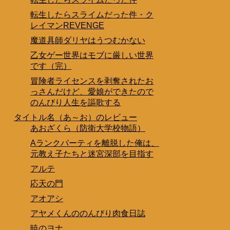
転生したらスライムだった件・ク
レイマンREVENGE
魔道具師ダリヤはうつむかない
乙女ゲー世界はモブに厳しい世界
です（完）
冒険者ライセンスを剥奪されたお
っさんだけど、愛娘ができたので
のんびり人生を謳歌する
タイトル名（あ～お）のレビュー
あおざくら（防衛大学校物語）
Aランクパーティを離脱した俺は、
元教え子たちと迷宮深部を目指す
アルテ
応天の門
アオアシ
アヤメくんののんびり肉食日誌
暁のヨナ