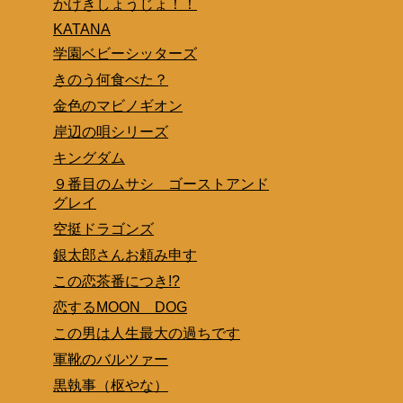
かげきしょうじょ！！
KATANA
学園ベビーシッターズ
きのう何食べた？
金色のマビノギオン
岸辺の唄シリーズ
キングダム
９番目のムサシ ゴーストアンド
グレイ
空挺ドラゴンズ
銀太郎さんお頼み申す
この恋茶番につき!?
恋するMOON DOG
この男は人生最大の過ちです
軍靴のバルツァー
黒執事（枢やな）