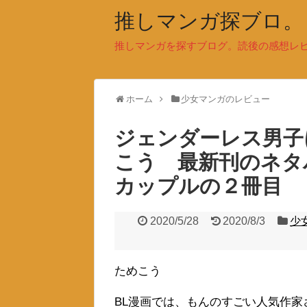
推しマンガ探ブロ。
推しマンガを探すブログ。読後の感想レ
ホーム
少女マンガのレビュー
ジェンダーレス男子
こう 最新刊のネタ
カップルの２冊目
2020/5/28
2020/8/3
少
ためこう
BL漫画では、もんのすごい人気作家