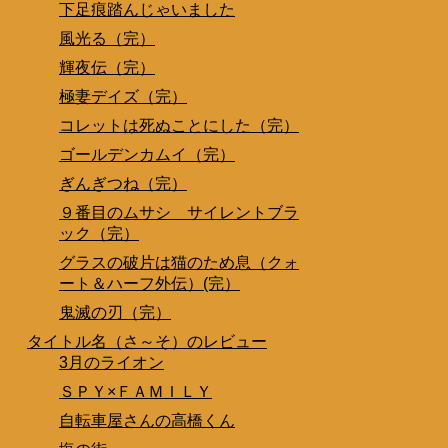
下足痕踏んじゃいました
風光る（完）
輝夜伝（完）
極妻デイズ（完）
コレットは死ぬことにした（完）
ゴールデンカムイ（完）
ぎんぎつね（完）
９番目のムサシ サイレントブラ
ック（完）
グラスの破片は猫のため息（クォ
ート＆ハーフ外伝）(完）
鬼滅の刃（完）
タイトル名（さ～そ）のレビュー
3月のライオン
ＳＰＹ×ＦＡＭＩＬＹ
自転車屋さんの高橋くん