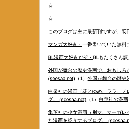
☆
☆
このブログは主に最新刊ですが、既
マンガ大好き・
一番書いていた無料
BL漫画大好きだぞ・
BLもたくさん
外国が舞台の歴史漫画で、おもしろ
(seesaa.net)
（1）
外国が舞台の歴史
白泉社の漫画（花とゆめ、ララ、メ
グ。 (seesaa.net)
（1）
白泉社の漫画
集英社の少女漫画（別マ、マーガレ
た漫画を紹介するブログ。 (seesaa.ne