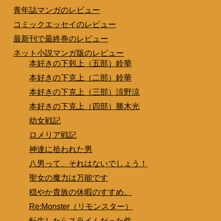
青年誌マンガのレビュー
コミックエッセイのレビュー
最新刊で最終巻のレビュー
ネット小説マンガ版のレビュー
本好きの下剋上（五部）鈴華
本好きの下克上（二部）鈴華
本好きの下克上（三部）涼野涼
本好きの下克上（四部）勝木光
幼女戦記
ロメリア戦記
神達に拾われた男
八男って、それはないでしょう！
聖女の魔力は万能です
穏やか貴族の休暇のすすめ。
Re:Monster（リモンスター）
転生したらスライムだった件